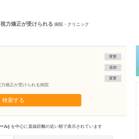
る視力矯正が受けられる
病院・クリニック
変更
追加
変更
視力矯正が受けられる病院
検索する
沖縄県那覇市
一銀内科胃腸科クリニック
城間 翔
ール)
を中心に直線距離の近い順で表示されています
院長
取材記事
内視鏡検査は、どのくらいの頻度で受けるとよ