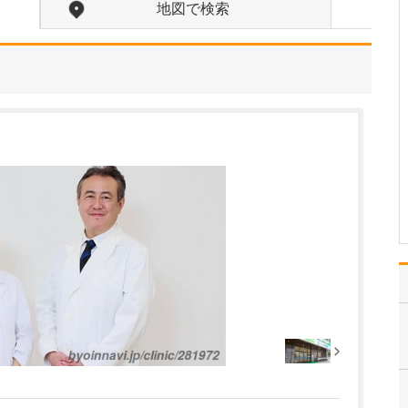
いのでしょうか?
地図で検索
患者さんの年齢などにも
よりますが、早期発見の
ためには定期的に受けて
いただくのが望ましいで
す。特に、ピロリ菌に感
染して慢性胃炎を煩って
いる方は胃がんのリスク
があり、大腸ポリープが
あった方は大腸がんのリ
ス…
>>記事全文を読む