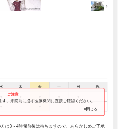
水
木
金
土
日
祝
●
●
●
●
●
ります。来院前に必ず医療機関に直接ご確認ください。
●
●
×閉じる
方は3～4時間前後は待ちますので、あらかじめご了承