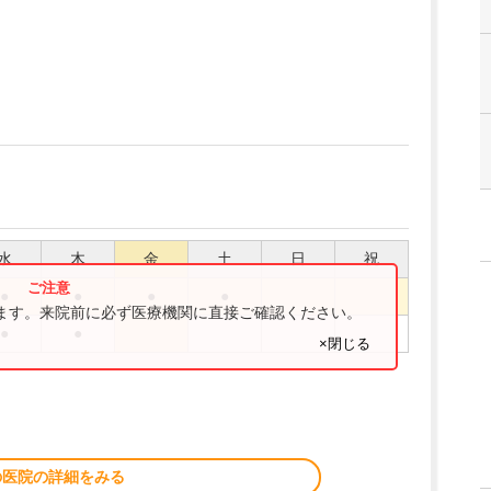
水
木
金
土
日
祝
●
●
●
●
ります。来院前に必ず医療機関に直接ご確認ください。
●
●
×閉じる
の医院の詳細をみる