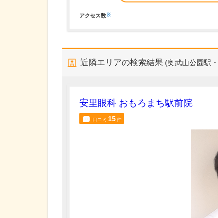
※
アクセス数
近隣エリアの検索結果
(奥武山公園駅・
安里眼科 おもろまち駅前院
15
口コミ
件