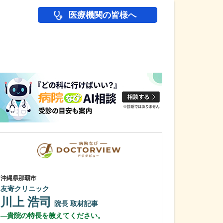
医療機関の皆様へ
医師(ドクター)の
沖縄県那覇市
広島県広島市東区
友寄クリニック
沖本眼科
沖本 峰子
川上 浩司
院長
取材記事
沖本 聡志
貴院の特長を教えてください。