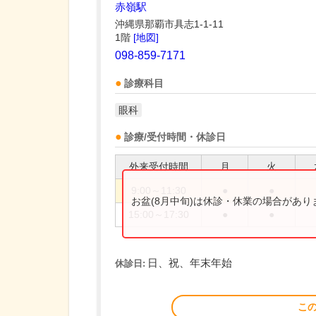
赤嶺駅
沖縄県那覇市具志1-1-11
1階
[地図]
098-859-7171
診療科目
眼科
診療/受付時間・休診日
外来受付時間
月
火
9:00～11:30
●
●
お盆(8月中旬)は休診・休業の場合があ
15:00～17:30
●
●
日、祝、年末年始
休診日:
こ