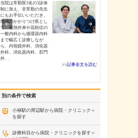
当院は常勤医3名の3診体
貴院で受けられ
制に加え、非常勤の先生
教えてください
にもお手伝いいただき、
例えば、白内障
地域のかかりつけ医とし
いては、眼だけ
て、発熱外来や花粉症の
酔でほぼ痛みが
一般内科から循環器内科
時間で終わる手
まで幅広く診療しなが
しています。難
ら、内視鏡外科、消化器
内障の場合でも
外科、消化器内科、肛門
院時代に多くの
外…
高い手術を行っ
>>記事全文を読む
また硝子体手術
揃…
別の条件で検索
小禄駅の周辺駅から病院・クリニック
を探す
診療科目から病院・クリニックを探す