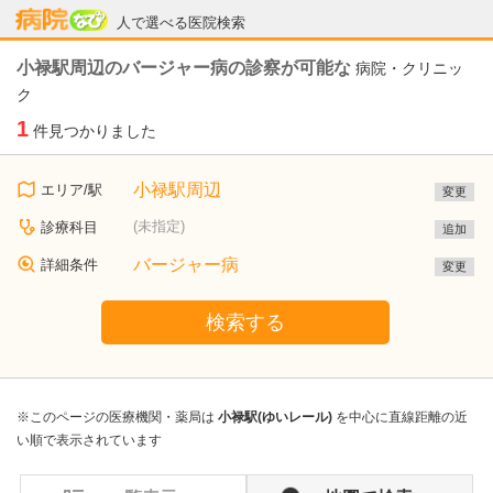
病院なび
人で選べる医院検索
小禄駅周辺のバージャー病の診察が可能な
病院・クリニッ
ク
1
件見つかりました
小禄駅周辺
エリア/駅
変更
(未指定)
診療科目
追加
バージャー病
詳細条件
変更
検索する
※このページの医療機関・薬局は
小禄駅(ゆいレール)
を中心に直線距離の近
い順で表示されています