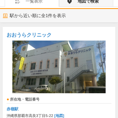
一覧表示
地図で検索
駅から近い順に全
1
件を表示
おおうらクリニック
所在地・電話番号
赤嶺駅
沖縄県那覇市高良3丁目5-22
[地図]