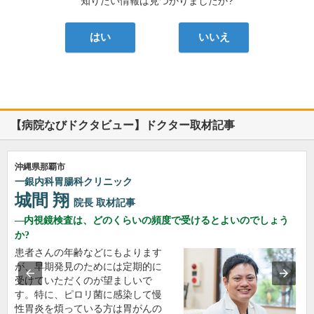
知りたい情報は見つかりましたか?
はい
いいえ
【病院なびドクタビュー】ドクター取材記事
沖縄県那覇市
一銀内科胃腸科クリニック
城間 翔
院長
取材記事
内視鏡検査は、どのくらいの頻度で受けるとよいのでしょう
か?
患者さんの年齢などにもよります
が、早期発見のためには定期的に
受けていただくのが望ましいで
す。特に、ピロリ菌に感染して慢
性胃炎を煩っている方は胃がんの