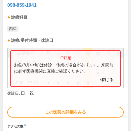
098-859-1941
診療科目
内科
診療/受付時間・休診日
診療時間
月
火
水
木
金
土
日
祝
8:30～11:30
●
●
●
●
●
お盆(8月中旬)は休診・休業の場合があります。来院前
に必ず医療機関に直接ご確認ください。
8:30～12:30
●
×閉じる
13:30～17:30
●
●
●
●
●
日、祝
休診日:
この医院の詳細をみる
※
アクセス数