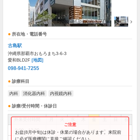
所在地・電話番号
古島駅
沖縄県那覇市おもろまち3-6-3
愛和BLD2F
[地図]
098-941-7255
診療科目
内科
消化器内科
内視鏡内科
診療/受付時間・休診日
外来受付時間
月
火
水
木
金
土
日
祝
9:00～12:30
●
●
●
●
●
●
お盆(8月中旬)は休診・休業の場合があります。来院前
に必ず医療機関に直接ご確認ください。