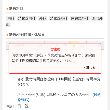
診療科目
内科
消化器内科
外科
消化器外科
内視鏡外科
肛門外
科
診療/受付時間・休診日
診療時間
月
火
水
木
金
土
日
祝
9:00～13:00
●
●
●
●
●
●
お盆(8月中旬)は休診・休業の場合があります。来院前
に必ず医療機関に直接ご確認ください。
14:00～18:00
●
●
●
●
×閉じる
受付時間は診療終了1時間前(初診は1時間30分
備考:
前)まで
ネット受付(初診)は鼠径ヘルニアのみの受付...(
続き
を読む
)
日、祝
休診日: