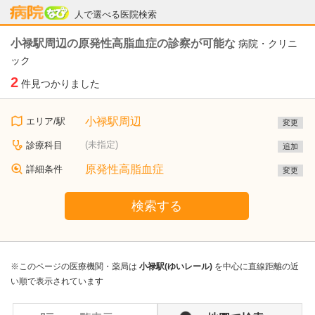
病院なび
人で選べる医院検索
小禄駅周辺の原発性高脂血症の診察が可能な
病院・クリニ
ック
2
件見つかりました
小禄駅周辺
エリア/駅
変更
(未指定)
診療科目
追加
原発性高脂血症
詳細条件
変更
検索する
※このページの医療機関・薬局は
小禄駅(ゆいレール)
を中心に直線距離の近
い順で表示されています