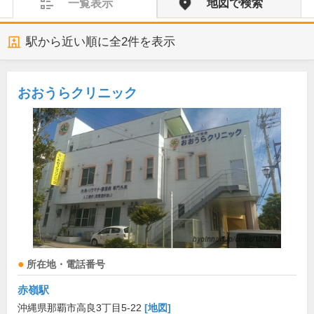
一覧表示
地図で検索
駅から近い順に全
2
件を表示
おおうらクリニック
所在地・電話番号
赤嶺駅
沖縄県那覇市高良3丁目5-22
[地図]