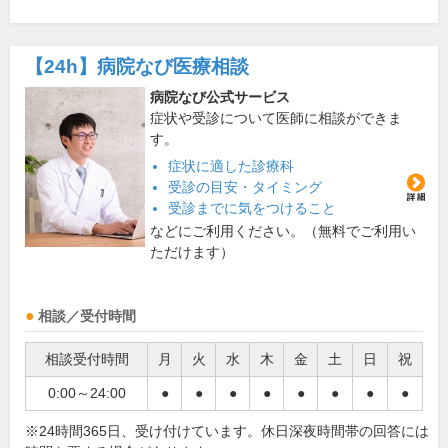
【24h】
病院なび医療相談
病院なび公式サービス
症状や受診について医師に相談ができま
す。
症状に適した診療科
受診の目安・タイミング
受診までに気をつけること
などにご利用ください。（無料でご利用い
ただけます）
相談／受付時間
相談受付時間
月
火
水
木
金
土
日
祝
0:00～24:00
●
●
●
●
●
●
●
●
※24時間365日、受け付けています。休日深夜時間帯の回答には