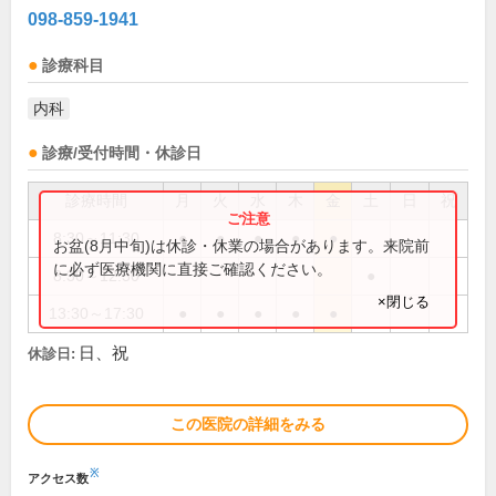
098-859-1941
診療科目
内科
診療/受付時間・休診日
診療時間
月
火
水
木
金
土
日
祝
8:30～11:30
●
●
●
●
●
お盆(8月中旬)は休診・休業の場合があります。来院前
に必ず医療機関に直接ご確認ください。
8:30～12:30
●
×閉じる
13:30～17:30
●
●
●
●
●
日、祝
休診日:
この医院の詳細をみる
※
アクセス数