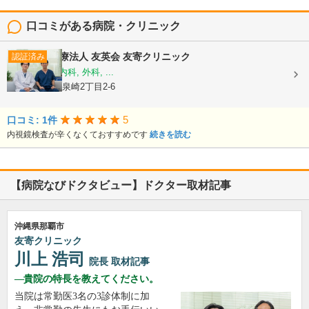
口コミがある病院・クリニック
医療法人 友英会
友寄クリニック
認証済み
内科, 消化器内科, 外科, ...
沖縄県那覇市泉崎2丁目2-6
5
口コミ: 1件
内視鏡検査が辛くなくておすすめです
続きを読む
【病院なびドクタビュー】ドクター取材記事
沖縄県那覇市
友寄クリニック
川上 浩司
院長
取材記事
貴院の特長を教えてください。
当院は常勤医3名の3診体制に加