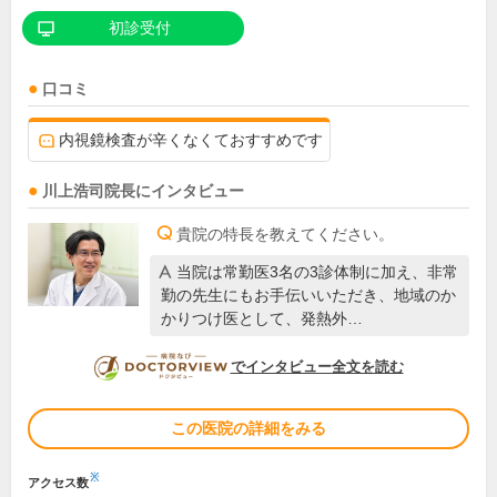
初診受付
口コミ
内視鏡検査が辛くなくておすすめです
川上浩司
院長
にインタビュー
貴院の特長を教えてください。
当院は常勤医3名の3診体制に加え、非常
勤の先生にもお手伝いいただき、地域のか
かりつけ医として、発熱外…
DOCTORVIEW
でインタビュー全文を読む
この医院の詳細をみる
※
アクセス数