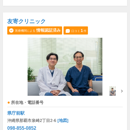
友寄クリニック
情報認証済み
1
医療機関による
口コミ
件
所在地・電話番号
県庁前駅
沖縄県那覇市泉崎2丁目2-6
[地図]
098-855-0852