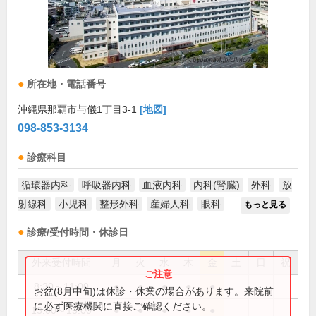
所在地・電話番号
沖縄県那覇市与儀1丁目3-1
[地図]
098-853-3134
診療科目
循環器内科
呼吸器内科
血液内科
内科(腎臓)
外科
放
射線科
小児科
整形外科
産婦人科
眼科
...
もっと見る
診療/受付時間・休診日
外来受付時間
月
火
水
木
金
土
日
祝
8:30～11:00
●
●
●
●
●
お盆(8月中旬)は休診・休業の場合があります。来院前
に必ず医療機関に直接ご確認ください。
13:00～15:00
●
●
●
●
●