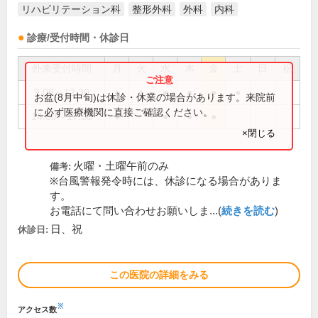
リハビリテーション科
整形外科
外科
内科
診療/受付時間・休診日
外来受付時間
月
火
水
木
金
土
日
祝
9:00～12:30
●
●
●
●
●
●
お盆(8月中旬)は休診・休業の場合があります。来院前
に必ず医療機関に直接ご確認ください。
14:00～17:30
●
●
●
●
×閉じる
火曜・土曜午前のみ
備考:
※台風警報発令時には、休診になる場合がありま
す。
お電話にて問い合わせお願いしま...(
続きを読む
)
日、祝
休診日:
この医院の詳細をみる
※
アクセス数