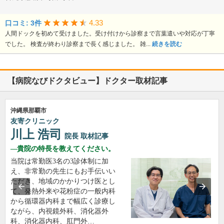
4.33
口コミ: 3件
人間ドックを初めて受けました。受け付けから診察まで言葉遣いや対応が丁寧
でした。 検査が終わり診察まで長く感じました。 雑...
続きを読む
【病院なびドクタビュー】ドクター取材記事
沖縄県那覇市
友寄クリニック
川上 浩司
院長
取材記事
貴院の特長を教えてください。
当院は常勤医3名の3診体制に加
え、非常勤の先生にもお手伝いい
ただき、地域のかかりつけ医とし
て、発熱外来や花粉症の一般内科
から循環器内科まで幅広く診療し
ながら、内視鏡外科、消化器外
科、消化器内科、肛門外…