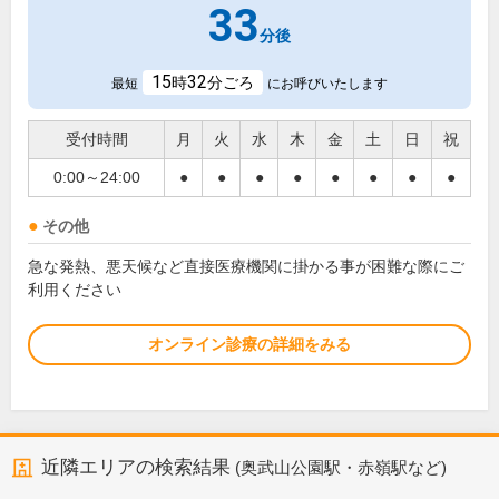
33
分後
15
32
時
分ごろ
最短
にお呼びいたします
受付時間
月
火
水
木
金
土
日
祝
0:00～24:00
●
●
●
●
●
●
●
●
その他
急な発熱、悪天候など直接医療機関に掛かる事が困難な際にご
利用ください
オンライン診療の詳細をみる
近隣エリアの検索結果
(奥武山公園駅・赤嶺駅など)