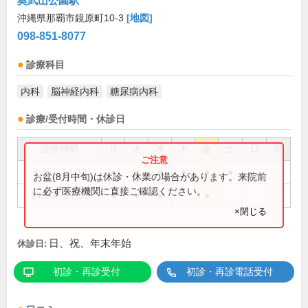
奥武山公園駅
沖縄県那覇市鏡原町10-3
[地図]
098-851-8077
診療科目
内科
脳神経内科
糖尿病内科
診療/受付時間・休診日
診療時間
月
火
水
木
金
土
日
祝
8:45～12:30
●
●
●
●
●
●
お盆(8月中旬)は休診・休業の場合があります。来院前
に必ず医療機関に直接ご確認ください。
14:00～17:30
●
●
●
●
×閉じる
日、祝、年末年始
休診日:
初診・再診受付
初診・再診電話受付