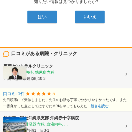
知りたい情報は見つかりましたか?
はい
いいえ
口コミがある病院・クリニック
那覇セントラルクリニック
内科, 脳神経内科, 糖尿病内科
沖縄県那覇市鏡原町10-3
5
口コミ: 1件
先日頭痛にて受診しました。先生のお話も丁寧で分かりやすかったです。また
一番良かった点としてはすぐにMRIをやってもらえた...
続きを読む
日本赤十字社沖縄県支部
沖縄赤十字病院
循環器内科, 呼吸器内科, 血液内科, ...
沖縄県那覇市与儀1丁目3-1