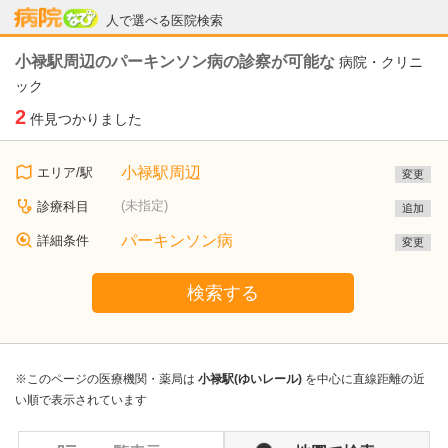
病院なび
人で選べる医院検索
小禄駅周辺のパーキンソン病の診察が可能な
病院・クリニ
ック
2
件見つかりました
小禄駅周辺
エリア/駅
変更
(未指定)
診療科目
追加
パーキンソン病
詳細条件
変更
検索する
※このページの医療機関・薬局は
小禄駅(ゆいレール)
を中心に直線距離の近
い順で表示されています