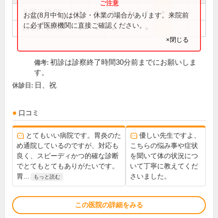
9:00～13:00
●
●
●
●
●
●
お盆(8月中旬)は休診・休業の場合があります。来院前
に必ず医療機関に直接ご確認ください。
14:00～18:00
●
●
●
●
×閉じる
初診は診察終了時間30分前までにお願いしま
備考:
す。
日、祝
休診日:
口コミ
とてもいい病院です。胃炎のた
優しい先生ですよ、
め通院しているのですが、対応も
こちらの悩み事や症状
良く、スピーディかつ的確な診断
を聞いて体の状況につ
でとてもとてもありがたいです。
いて丁寧に教えてくだ
胃...
さいました。
もっと読む
この医院の詳細をみる