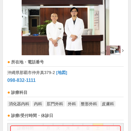
所在地・電話番号
沖縄県那覇市仲井真379-2
[地図]
098-832-1111
診療科目
消化器内科
内科
肛門外科
外科
整形外科
皮膚科
診療/受付時間・休診日
診療時間
月
火
水
木
金
土
日
祝