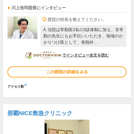
川上浩司
院長
にインタビュー
貴院の特長を教えてください。
当院は常勤医3名の3診体制に加え、非常
勤の先生にもお手伝いいただき、地域のか
かりつけ医として、発熱外…
DOCTORVIEW
でインタビュー全文を読む
この医院の詳細をみる
※
アクセス数
那覇NICE救急クリニック