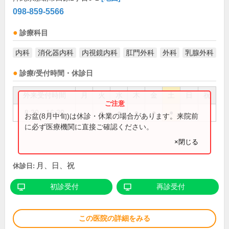
098-859-5566
診療科目
内科
消化器内科
内視鏡内科
肛門外科
外科
乳腺外科
診療/受付時間・休診日
外来受付時間
月
火
水
木
金
土
日
祝
8:30～16:30
●
●
●
●
●
お盆(8月中旬)は休診・休業の場合があります。来院前
に必ず医療機関に直接ご確認ください。
×閉じる
月、日、祝
休診日:
初診受付
再診受付
この医院の詳細をみる