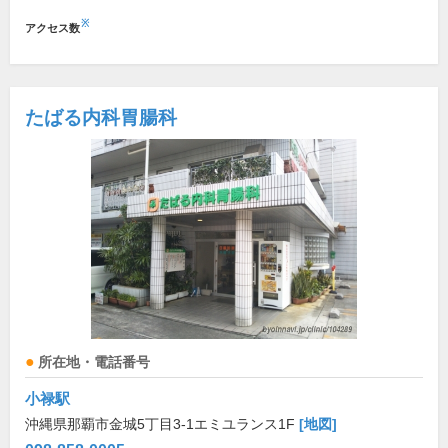
※
アクセス数
たばる内科胃腸科
所在地・電話番号
小禄駅
沖縄県那覇市金城5丁目3-1エミユランス1F
[地図]