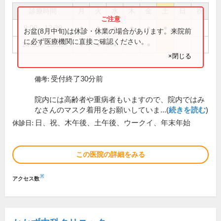
診療時間
月
火
水
木
金
土
日
祝
9:00～12:30
●
●
●
●
●
●
お盆(8月中旬)は休診・休業の場合があります。来院前
に必ず医療機関に直接ご確認ください。
14:00～18:00
●
●
●
●
×閉じる
受付終了30分前
備考:
院内には高齢者や重病者もいますので、院内ではみ
なさんのマスク着用をお願いしていま...(
続きを読む
)
日、祝、木午後、土午後、ウークイ、年末年始
休診日:
この医院の詳細をみる
※
アクセス数