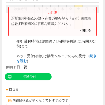
診療時間
月
火
水
木
金
土
日
祝
9:00～13:00
●
●
●
●
●
●
お盆(8月中旬)は休診・休業の場合があります。来院前
に必ず医療機関に直接ご確認ください。
14:00～18:00
●
●
●
●
×閉じる
受付時間は診療終了1時間前(初診は1時間30分
備考:
前)まで
ネット受付(初診)は鼠径ヘルニアのみの受付...(
続き
を読む
)
日、祝
休診日:
初診受付
口コミ
内視鏡検査が辛くなくておすすめです