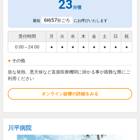
23
分後
6
57
時
分ごろ
最短
にお呼びいたします
受付時間
月
火
水
木
金
土
日
祝
0:00～24:00
●
●
●
●
●
●
●
●
その他
急な発熱、悪天候など直接医療機関に掛かる事が困難な際にご
利用ください
オンライン診療の詳細をみる
川平病院