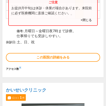
9:00～13:00
●
●
●
●
●
お盆(8月中旬)は休診・休業の場合があります。来院前
に必ず医療機関に直接ご確認ください。
15:00～19:00
●
●
●
●
●
×閉じる
月曜日～金曜日夜7時まで診療。
備考:
仕事帰りでも受診しやすい。
土、日、祝
休診日:
この医院の詳細をみる
※
アクセス数
かいせいクリニック
1
口コミ
件