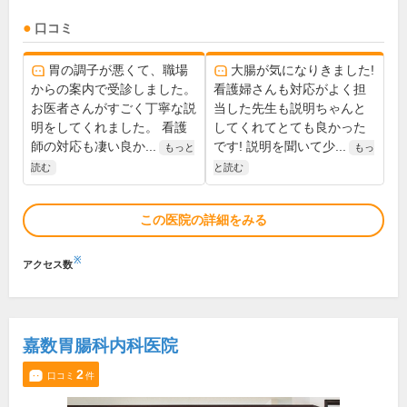
口コミ
胃の調子が悪くて、職場
大腸が気になりきました!
からの案内で受診しました。
看護婦さんも対応がよく担
お医者さんがすごく丁寧な説
当した先生も説明ちゃんと
明をしてくれました。 看護
してくれてとても良かった
師の対応も凄い良か...
です! 説明を聞いて少...
もっと
もっ
読む
と読む
この医院の詳細をみる
※
アクセス数
嘉数胃腸科内科医院
2
口コミ
件