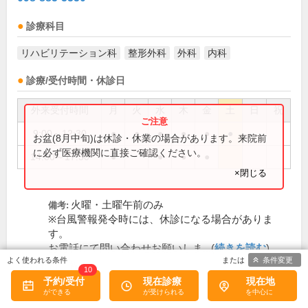
診療科目
リハビリテーション科
整形外科
外科
内科
診療/受付時間・休診日
外来受付時間
月
火
水
木
金
土
日
祝
9:00～12:30
●
●
●
●
●
●
お盆(8月中旬)は休診・休業の場合があります。来院前
に必ず医療機関に直接ご確認ください。
14:00～17:30
●
●
●
●
×閉じる
火曜・土曜午前のみ
備考:
※台風警報発令時には、休診になる場合がありま
す。
お電話にて問い合わせお願いしま...(
続きを読む
)
条件変更
日、祝
休診日:
10
予約/受付
現在診療
現在地