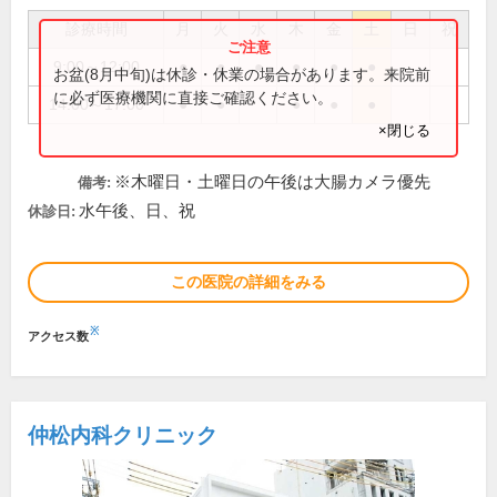
診療時間
月
火
水
木
金
土
日
祝
9:00～12:00
●
●
●
●
●
●
お盆(8月中旬)は休診・休業の場合があります。来院前
に必ず医療機関に直接ご確認ください。
14:00～17:00
●
●
●
●
●
×閉じる
※木曜日・土曜日の午後は大腸カメラ優先
備考:
水午後、日、祝
休診日:
この医院の詳細をみる
※
アクセス数
仲松内科クリニック