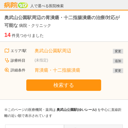
病院なび
人で選べる医院検索
奥武山公園駅周辺の胃潰瘍・十二指腸潰瘍の治療/対応が
可能な
病院・クリニック
14
件見つかりました
奥武山公園駅周辺
エリア/駅
変更
(未指定)
診療科目
追加
胃潰瘍・十二指腸潰瘍
詳細条件
変更
検索する
※このページの医療機関・薬局は
奥武山公園駅(ゆいレール)
を中心に直線距
離の近い順で表示されています