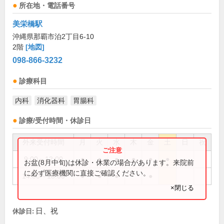
所在地・電話番号
美栄橋駅
沖縄県那覇市泊2丁目6-10
2階
[地図]
098-866-3232
診療科目
内科
消化器科
胃腸科
診療/受付時間・休診日
外来受付時間
月
火
水
木
金
土
日
祝
9:00～12:00
●
●
●
●
●
●
お盆(8月中旬)は休診・休業の場合があります。来院前
に必ず医療機関に直接ご確認ください。
14:00～18:00
●
●
●
●
×閉じる
日、祝
休診日: