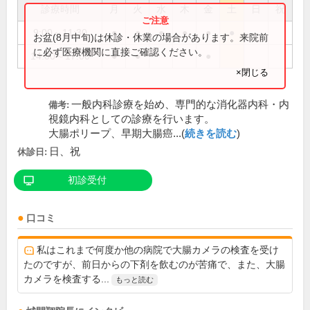
診療時間
月
火
水
木
金
土
日
祝
9:00～11:30
●
●
●
●
●
●
お盆(8月中旬)は休診・休業の場合があります。来院前
に必ず医療機関に直接ご確認ください。
14:00～17:00
●
●
●
×閉じる
一般内科診療を始め、専門的な消化器内科・内
備考:
視鏡内科としての診療を行います。
大腸ポリープ、早期大腸癌...(
続きを読む
)
日、祝
休診日:
初診受付
口コミ
私はこれまで何度か他の病院で大腸カメラの検査を受け
たのですが、前日からの下剤を飲むのが苦痛で、また、大腸
カメラを検査する...
もっと読む