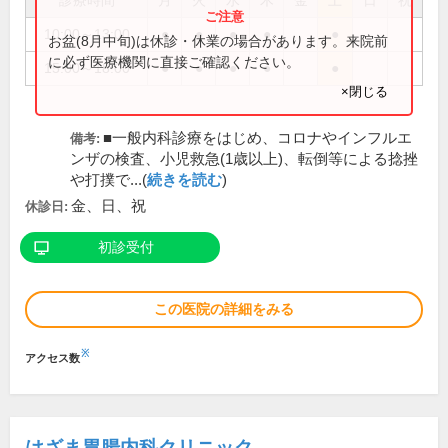
診療時間
月
火
水
木
金
土
日
祝
10:00～13:00
●
●
●
●
●
お盆(8月中旬)は休診・休業の場合があります。来院前
に必ず医療機関に直接ご確認ください。
15:00～18:00
●
●
●
●
●
×閉じる
■一般内科診療をはじめ、コロナやインフルエ
備考:
ンザの検査、小児救急(1歳以上)、転倒等による捻挫
や打撲で...(
続きを読む
)
金、日、祝
休診日:
初診受付
この医院の詳細をみる
※
アクセス数
はざま胃腸内科クリニック