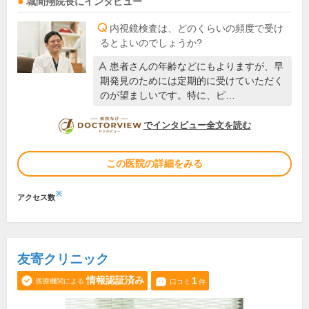
城間翔
院長
にインタビュー
内視鏡検査は、どのくらいの頻度で受け
るとよいのでしょうか?
患者さんの年齢などにもよりますが、早
期発見のためには定期的に受けていただく
のが望ましいです。特に、ピ…
DOCTORVIEW
でインタビュー全文を読む
この医院の詳細をみる
※
アクセス数
友寄クリニック
情報認証済み
1
医療機関による
口コミ
件