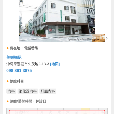
所在地・電話番号
美栄橋駅
沖縄県那覇市久茂地2-13-3
[地図]
098-861-3875
診療科目
内科
消化器内科
肝臓内科
診療/受付時間・休診日
診療時間
月
火
水
木
金
土
日
祝