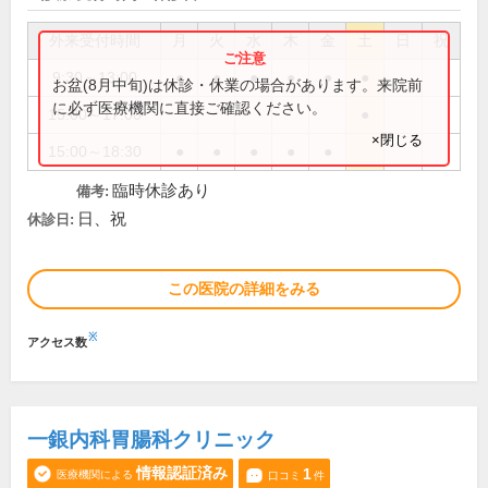
外来受付時間
月
火
水
木
金
土
日
祝
9:30～13:00
●
●
●
●
●
●
お盆(8月中旬)は休診・休業の場合があります。来院前
に必ず医療機関に直接ご確認ください。
15:00～17:00
●
×閉じる
15:00～18:30
●
●
●
●
●
臨時休診あり
備考:
日、祝
休診日:
この医院の詳細をみる
※
アクセス数
一銀内科胃腸科クリニック
情報認証済み
1
医療機関による
口コミ
件