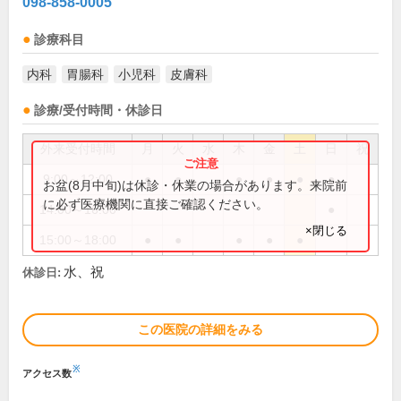
098-858-0005
診療科目
内科
胃腸科
小児科
皮膚科
診療/受付時間・休診日
外来受付時間
月
火
水
木
金
土
日
祝
9:00～12:00
●
●
●
●
●
●
お盆(8月中旬)は休診・休業の場合があります。来院前
に必ず医療機関に直接ご確認ください。
14:00～16:00
●
×閉じる
15:00～18:00
●
●
●
●
●
水、祝
休診日:
この医院の詳細をみる
※
アクセス数