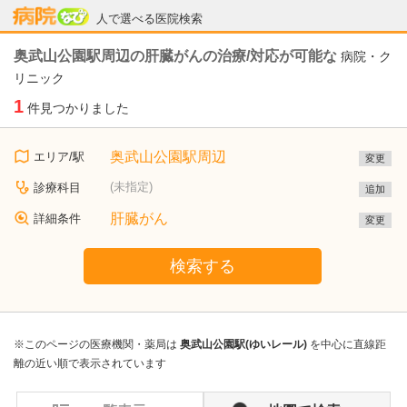
病院なび
人で選べる医院検索
奥武山公園駅周辺の肝臓がんの治療/対応が可能な
病院・ク
リニック
1
件見つかりました
奥武山公園駅周辺
エリア/駅
変更
(未指定)
診療科目
追加
肝臓がん
詳細条件
変更
検索する
※このページの医療機関・薬局は
奥武山公園駅(ゆいレール)
を中心に直線距
離の近い順で表示されています