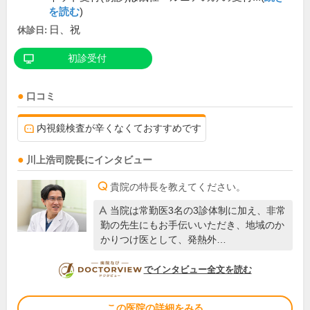
を読む
)
日、祝
休診日:
初診受付
口コミ
内視鏡検査が辛くなくておすすめです
川上浩司
院長
にインタビュー
貴院の特長を教えてください。
当院は常勤医3名の3診体制に加え、非常
勤の先生にもお手伝いいただき、地域のか
かりつけ医として、発熱外…
DOCTORVIEW
でインタビュー全文を読む
この医院の詳細をみる