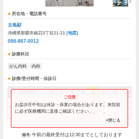
所在地・電話番号
古島駅
沖縄県那覇市銘苅3丁目21-21
[地図]
098-867-0012
診療科目
がん内科
内科
診療/受付時間・休診日
診療時間
月
火
水
木
金
土
日
祝
9:00～13:00
●
●
●
●
●
お盆(8月中旬)は休診・休業の場合があります。来院前
に必ず医療機関に直接ご確認ください。
14:30～17:30
●
●
●
●
●
×閉じる
午前の最終受付は12:30までとしております
備考: