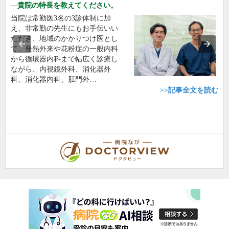
貴院の特長を教えてください。
当院は常勤医3名の3診体制に加
え、非常勤の先生にもお手伝いい
ただき、地域のかかりつけ医とし
て、発熱外来や花粉症の一般内科
から循環器内科まで幅広く診療し
ながら、内視鏡外科、消化器外
科、消化器内科、肛門外…
>>記事全文を読む