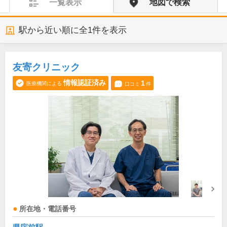
一覧表示
地図で検索
駅から近い順に全
1
件を表示
友寄クリニック
情報認証済み
1
医療機関による
口コミ
件
所在地・電話番号