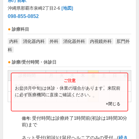
県庁前駅
沖縄県那覇市泉崎2丁目2-6
[地図]
098-855-0852
診療科目
内科
消化器内科
外科
消化器外科
内視鏡外科
肛門外
科
診療/受付時間・休診日
診療時間
月
火
水
木
金
土
日
祝
9:00～13:00
●
●
●
●
●
●
お盆(8月中旬)は休診・休業の場合があります。来院前
に必ず医療機関に直接ご確認ください。
14:00～18:00
●
●
●
●
×閉じる
受付時間は診療終了1時間前(初診は1時間30分
備考:
前)まで
ネット受付(初診)は鼠径ヘルニアのみの受付...(
続き