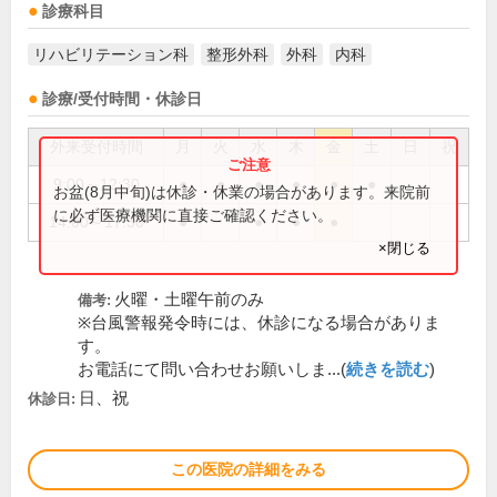
診療科目
リハビリテーション科
整形外科
外科
内科
診療/受付時間・休診日
外来受付時間
月
火
水
木
金
土
日
祝
9:00～12:30
●
●
●
●
●
●
お盆(8月中旬)は休診・休業の場合があります。来院前
に必ず医療機関に直接ご確認ください。
14:00～17:30
●
●
●
●
×閉じる
火曜・土曜午前のみ
備考:
※台風警報発令時には、休診になる場合がありま
す。
お電話にて問い合わせお願いしま...(
続きを読む
)
日、祝
休診日:
この医院の詳細をみる