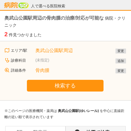
病院なび
人で選べる医院検索
奥武山公園駅周辺の骨肉腫の治療/対応が可能な
病院・クリ
ニック
2
件見つかりました
奥武山公園駅周辺
エリア/駅
変更
(未指定)
診療科目
追加
骨肉腫
詳細条件
変更
検索する
※このページの医療機関・薬局は
奥武山公園駅(ゆいレール)
を中心に直線距
離の近い順で表示されています