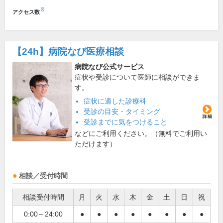
※
アクセス数
【24h】
病院なび医療相談
病院なび公式サービス
症状や受診について医師に相談ができま
す。
症状に適した診療科
受診の目安・タイミング
受診までに気をつけること
などにご利用ください。（無料でご利用い
ただけます）
相談／受付時間
相談受付時間
月
火
水
木
金
土
日
祝
0:00～24:00
●
●
●
●
●
●
●
●