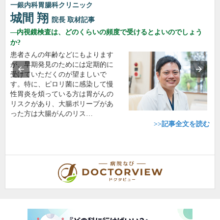
一銀内科胃腸科クリニック
城間 翔
院長
取材記事
内視鏡検査は、どのくらいの頻度で受けるとよいのでしょう
か?
患者さんの年齢などにもよります
が、早期発見のためには定期的に
受けていただくのが望ましいで
す。特に、ピロリ菌に感染して慢
性胃炎を煩っている方は胃がんの
リスクがあり、大腸ポリープがあ
った方は大腸がんのリス…
>>記事全文を読む