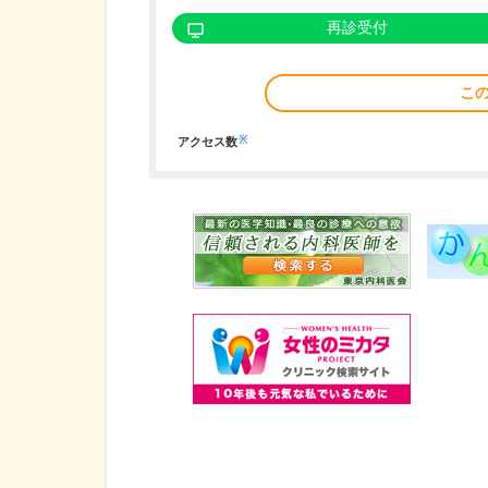
再診受付
こ
※
アクセス数