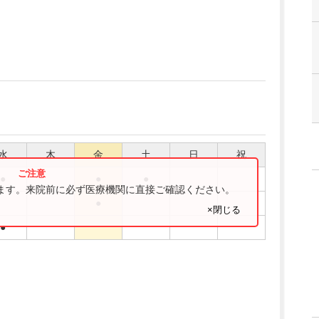
水
木
金
土
日
祝
●
●
●
ります。来院前に必ず医療機関に直接ご確認ください。
●
×閉じる
●