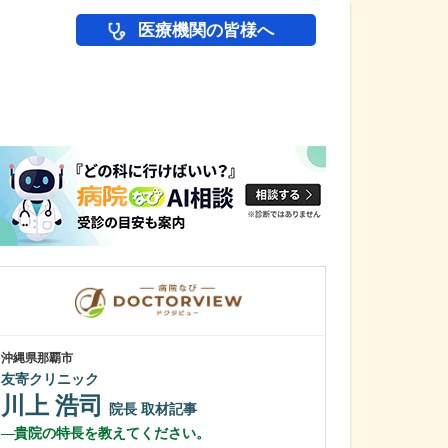
医療機関の皆様へ
医師(ドクター)の
沖縄県那覇市
千葉県千葉市花見川
友寄クリニック
幕張まーるクリニ
川上 浩司
木村 眞之
院長
取材記事
貴院の特長を教えてください。
診察時に心がけ