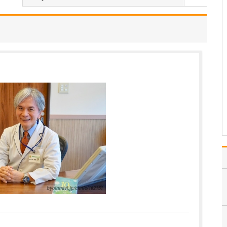
いのでしょうか?
患者さんの年齢などにも
よりますが、早期発見の
ためには定期的に受けて
いただくのが望ましいで
す。特に、ピロリ菌に感
染して慢性胃炎を煩って
いる方は胃がんのリスク
があり、大腸ポリープが
あった方は大腸がんのリ
ス…
>>記事全文を読む