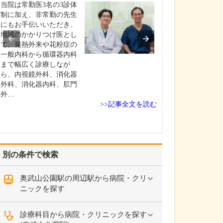
ください。
当院は常勤医3名の3診体
「患者さんの声
制に加え、非常勤の先生
くこと」です。
にもお手伝いいただき、
和感、患部の見
地域のかかりつけ医とし
するお気持ちな
て、発熱外来や花粉症の
さんがお悩みや
一般内科から循環器内科
しやすいよう、
まで幅広く診療しなが
とともにアット
ら、内視鏡外科、消化器
雰囲気づくりを
外科、消化器内科、肛門
います。…
外…
>>記事全文を読む
別の条件で検索
奥武山公園駅の周辺駅から病院・クリ
ニックを探す
診療科目から病院・クリニックを探す