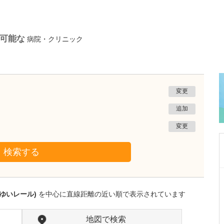
が可能な
病院・クリニック
変更
追加
変更
検索する
沖縄県那覇市
一銀内科胃腸科クリニック
ゆいレール)
を中心に直線距離の近い順で表示されています
城間 翔
院長
取材記事
内視鏡検査は、どのくらいの頻度で受けるとよ
地図で検索