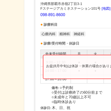
沖縄県那覇市赤嶺2丁目3-1
Fステージアカミネステーション101号
[地図]
098-891-8600
診療科目
心療内科
精神科
神経科
診療/受付時間・休診日
外来受付時間
月
火
9:00～12:30
●
●
お盆(8月中旬)は休診・休業の場合があ
14:00～17:00
●
●
17:00～20:00
○予約制
備考:
○受付は診療終了の60分前まで
○未成年と70歳以上不可
○臨時休診あり
木、日、祝
休診日: