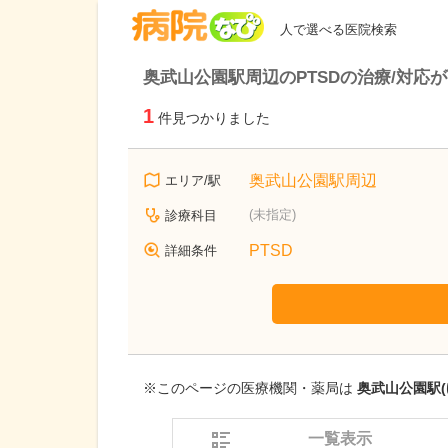
病院なび
人で選べる医院検索
奥武山公園駅周辺のPTSDの治療/対応
1
件見つかりました
奥武山公園駅周辺
エリア/駅
(未指定)
診療科目
PTSD
詳細条件
※このページの医療機関・薬局は
奥武山公園駅(
一覧表示