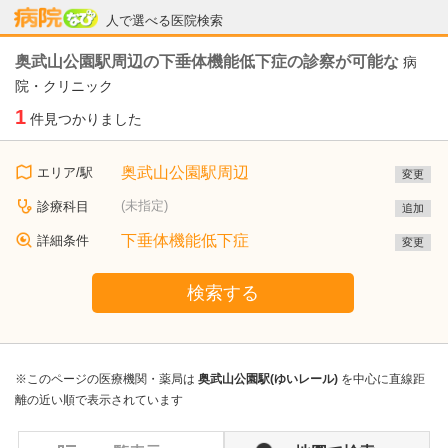
病院なび
人で選べる医院検索
奥武山公園駅周辺の下垂体機能低下症の診察が可能な
病
院・クリニック
1
件見つかりました
奥武山公園駅周辺
エリア/駅
変更
(未指定)
診療科目
追加
下垂体機能低下症
詳細条件
変更
検索する
※このページの医療機関・薬局は
奥武山公園駅(ゆいレール)
を中心に直線距
離の近い順で表示されています