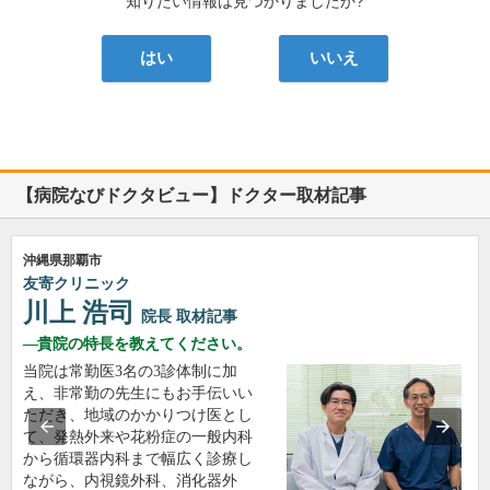
知りたい情報は見つかりましたか?
はい
いいえ
【病院なびドクタビュー】ドクター取材記事
沖縄県那覇市
友寄クリニック
川上 浩司
院長
取材記事
貴院の特長を教えてください。
当院は常勤医3名の3診体制に加
え、非常勤の先生にもお手伝いい
ただき、地域のかかりつけ医とし
て、発熱外来や花粉症の一般内科
から循環器内科まで幅広く診療し
ながら、内視鏡外科、消化器外