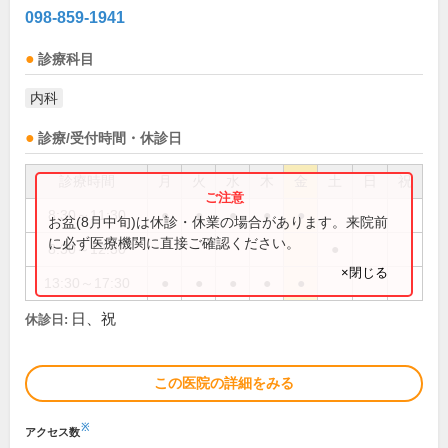
098-859-1941
診療科目
内科
診療/受付時間・休診日
診療時間
月
火
水
木
金
土
日
祝
8:30～11:30
●
●
●
●
●
お盆(8月中旬)は休診・休業の場合があります。来院前
に必ず医療機関に直接ご確認ください。
8:30～12:30
●
×閉じる
13:30～17:30
●
●
●
●
●
日、祝
休診日:
この医院の詳細をみる
※
アクセス数