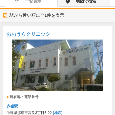
一覧表示
地図で検索
駅から近い順に全
1
件を表示
おおうらクリニック
所在地・電話番号
赤嶺駅
沖縄県那覇市高良3丁目5-22
[地図]