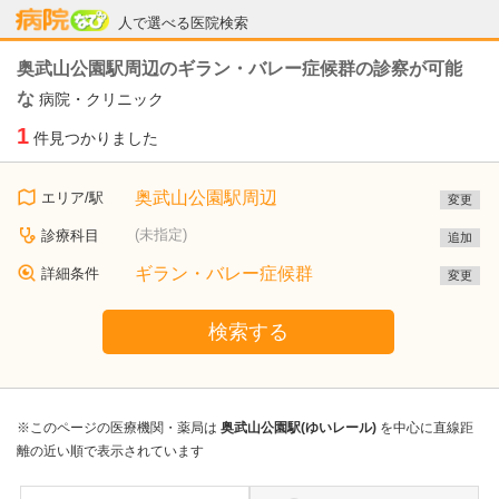
病院なび
人で選べる医院検索
奥武山公園駅周辺のギラン・バレー症候群の診察が可能
な
病院・クリニック
1
件見つかりました
奥武山公園駅周辺
エリア/駅
変更
(未指定)
診療科目
追加
ギラン・バレー症候群
詳細条件
変更
検索する
※このページの医療機関・薬局は
奥武山公園駅(ゆいレール)
を中心に直線距
離の近い順で表示されています