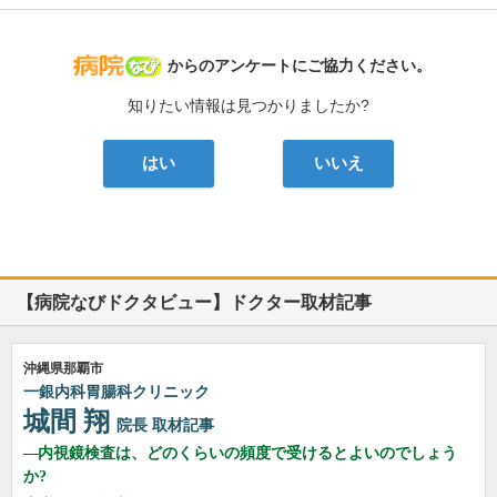
病院なび
からのアンケートにご協力ください。
知りたい情報は見つかりましたか?
はい
いいえ
【病院なびドクタビュー】ドクター取材記事
沖縄県那覇市
一銀内科胃腸科クリニック
城間 翔
院長
取材記事
内視鏡検査は、どのくらいの頻度で受けるとよいのでしょう
か?