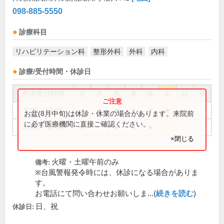
098-885-5550
診療科目
リハビリテーション科
整形外科
外科
内科
診療/受付時間・休診日
外来受付時間
月
火
水
木
金
土
日
祝
9:00～12:30
●
●
●
●
●
●
お盆(8月中旬)は休診・休業の場合があります。来院前
に必ず医療機関に直接ご確認ください。
14:00～17:30
●
●
●
●
×閉じる
火曜・土曜午前のみ
備考:
※台風警報発令時には、休診になる場合がありま
す。
お電話にて問い合わせお願いしま...(
続きを読む
)
日、祝
休診日: