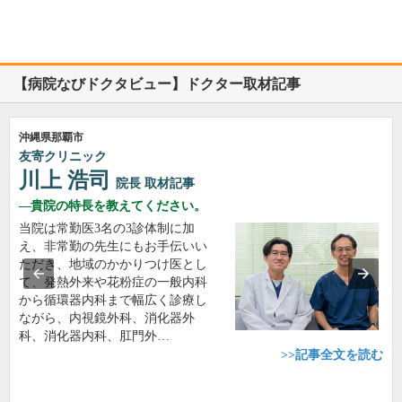
【病院なびドクタビュー】ドクター取材記事
沖縄県那覇市
友寄クリニック
川上 浩司
院長
取材記事
貴院の特長を教えてください。
当院は常勤医3名の3診体制に加
え、非常勤の先生にもお手伝いい
ただき、地域のかかりつけ医とし
て、発熱外来や花粉症の一般内科
から循環器内科まで幅広く診療し
ながら、内視鏡外科、消化器外
科、消化器内科、肛門外…
>>記事全文を読む