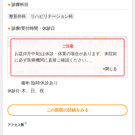
診療科目
整形外科
リハビリテーション科
診療/受付時間・休診日
外来受付時間
月
火
水
木
金
土
日
祝
8:45～12:00
●
●
●
●
●
お盆(8月中旬)は休診・休業の場合があります。来院前
に必ず医療機関に直接ご確認ください。
13:45～17:30
●
●
●
●
×閉じる
14:00～17:00
●
臨時休診あり
備考:
木、日、祝
休診日:
この医院の詳細をみる
※
アクセス数