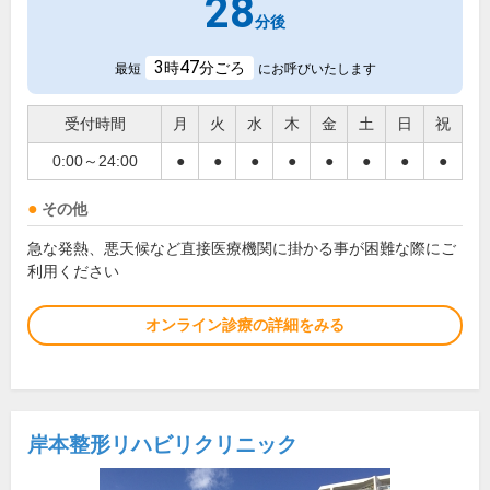
28
分後
3
47
時
分ごろ
最短
にお呼びいたします
受付時間
月
火
水
木
金
土
日
祝
0:00～24:00
●
●
●
●
●
●
●
●
その他
急な発熱、悪天候など直接医療機関に掛かる事が困難な際にご
利用ください
オンライン診療の詳細をみる
岸本整形リハビリクリニック