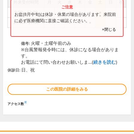
外来受付時間
月
火
水
木
金
土
日
祝
9:00～12:30
●
●
●
●
●
●
お盆(8月中旬)は休診・休業の場合があります。来院前
に必ず医療機関に直接ご確認ください。
14:00～17:30
●
●
●
●
×閉じる
火曜・土曜午前のみ
備考:
※台風警報発令時には、休診になる場合がありま
す。
お電話にて問い合わせお願いしま...(
続きを読む
)
日、祝
休診日:
この医院の詳細をみる
※
アクセス数