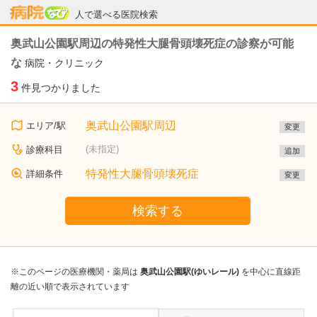
病院なび
人で選べる医院検索
奥武山公園駅周辺の特発性大腿骨頭壊死症の診察が可能
な
病院・クリニック
3
件見つかりました
奥武山公園駅周辺
エリア/駅
変更
(未指定)
診療科目
追加
特発性大腿骨頭壊死症
詳細条件
変更
検索する
※このページの医療機関・薬局は
奥武山公園駅(ゆいレール)
を中心に直線距
離の近い順で表示されています