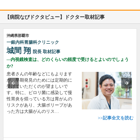
【病院なびドクタビュー】ドクター取材記事
沖縄県那覇市
一銀内科胃腸科クリニック
城間 翔
院長
取材記事
内視鏡検査は、どのくらいの頻度で受けるとよいのでしょう
か?
患者さんの年齢などにもよります
が、早期発見のためには定期的に
受けていただくのが望ましいで
す。特に、ピロリ菌に感染して慢
性胃炎を煩っている方は胃がんの
リスクがあり、大腸ポリープがあ
った方は大腸がんのリス…
>>記事全文を読む