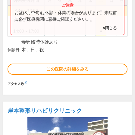
外来受付時間
月
火
水
木
金
土
日
祝
8:45～12:00
●
●
●
●
●
お盆(8月中旬)は休診・休業の場合があります。来院前
に必ず医療機関に直接ご確認ください。
13:45～17:30
●
●
●
●
×閉じる
14:00～17:00
●
臨時休診あり
備考:
木、日、祝
休診日:
この医院の詳細をみる
※
アクセス数
岸本整形リハビリクリニック