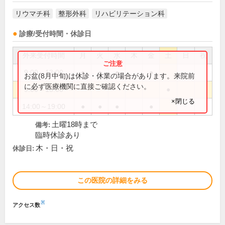
リウマチ科
整形外科
リハビリテーション科
診療/受付時間・休診日
外来受付時間
月
火
水
木
金
土
日
祝
9:00～13:00
●
●
●
●
お盆(8月中旬)は休診・休業の場合があります。来院前
に必ず医療機関に直接ご確認ください。
9:00～18:00
●
×閉じる
14:00～19:00
●
●
●
●
土曜18時まで
備考:
臨時休診あり
木・日・祝
休診日:
この医院の詳細をみる
※
アクセス数