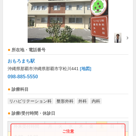
所在地・電話番号
おもろまち駅
沖縄県那覇市沖縄県那覇市字松川441
[地図]
098-885-5550
診療科目
リハビリテーション科
整形外科
外科
内科
診療/受付時間・休診日
外来受付時間
月
火
水
木
金
土
日
祝