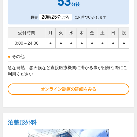
53
分後
20
25
時
分ごろ
最短
にお呼びいたします
受付時間
月
火
水
木
金
土
日
祝
0:00～24:00
●
●
●
●
●
●
●
●
その他
急な発熱、悪天候など直接医療機関に掛かる事が困難な際にご
利用ください
オンライン診療の詳細をみる
泊整形外科