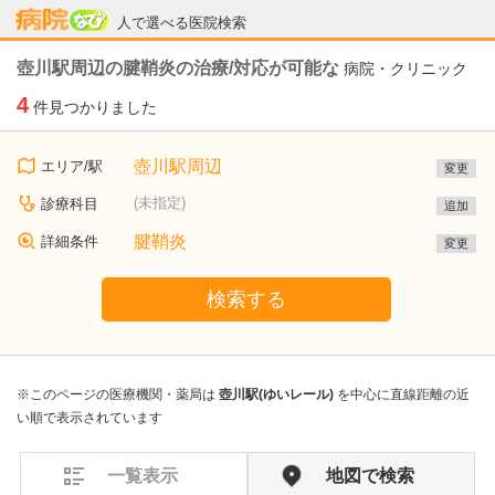
病院なび
人で選べる医院検索
壺川駅周辺の腱鞘炎の治療/対応が可能な
病院・クリニック
4
件見つかりました
壺川駅周辺
エリア/駅
変更
(未指定)
診療科目
追加
腱鞘炎
詳細条件
変更
検索する
※このページの医療機関・薬局は
壺川駅(ゆいレール)
を中心に直線距離の近
い順で表示されています
一覧表示
地図で検索