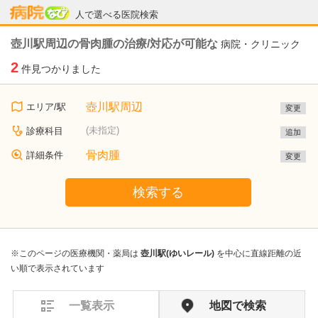
病院なび
人で選べる医院検索
壺川駅周辺の骨肉腫の治療/対応が可能な
病院・クリニック
2
件見つかりました
壺川駅周辺
エリア/駅
変更
(未指定)
診療科目
追加
骨肉腫
詳細条件
変更
検索する
※このページの医療機関・薬局は
壺川駅(ゆいレール)
を中心に直線距離の近
い順で表示されています
一覧表示
地図で検索