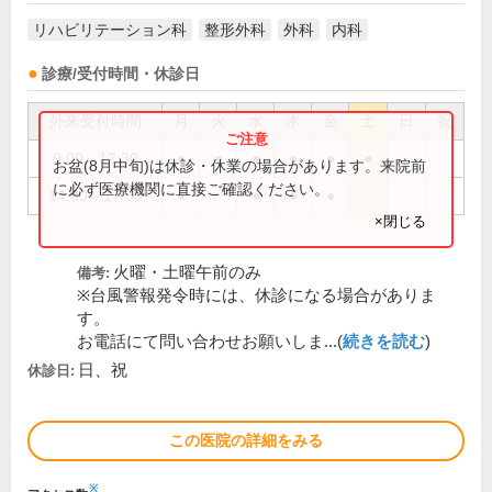
リハビリテーション科
整形外科
外科
内科
診療/受付時間・休診日
外来受付時間
月
火
水
木
金
土
日
祝
9:00～12:30
●
●
●
●
●
●
お盆(8月中旬)は休診・休業の場合があります。来院前
に必ず医療機関に直接ご確認ください。
14:00～17:30
●
●
●
●
×閉じる
火曜・土曜午前のみ
備考:
※台風警報発令時には、休診になる場合がありま
す。
お電話にて問い合わせお願いしま...(
続きを読む
)
日、祝
休診日:
この医院の詳細をみる
※