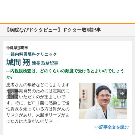
【病院なびドクタビュー】ドクター取材記事
沖縄県那覇市
一銀内科胃腸科クリニック
城間 翔
院長
取材記事
内視鏡検査は、どのくらいの頻度で受けるとよいのでしょう
か?
患者さんの年齢などにもよります
が、早期発見のためには定期的に
受けていただくのが望ましいで
す。特に、ピロリ菌に感染して慢
性胃炎を煩っている方は胃がんの
リスクがあり、大腸ポリープがあ
った方は大腸がんのリス…
>>記事全文を読む