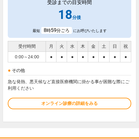
受診までの目安時間
18
分後
8
59
時
分ごろ
最短
にお呼びいたします
受付時間
月
火
水
木
金
土
日
祝
0:00～24:00
●
●
●
●
●
●
●
●
その他
急な発熱、悪天候など直接医療機関に掛かる事が困難な際にご
利用ください
オンライン診療の詳細をみる