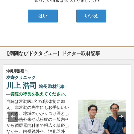
知りたい情報は見つかりましたか?
はい
いいえ
【病院なびドクタビュー】ドクター取材記事
沖縄県那覇市
友寄クリニック
川上 浩司
院長
取材記事
貴院の特長を教えてください。
当院は常勤医3名の3診体制に加
え、非常勤の先生にもお手伝いい
ただき、地域のかかりつけ医とし
て、発熱外来や花粉症の一般内科
から循環器内科まで幅広く診療し
ながら、内視鏡外科、消化器外