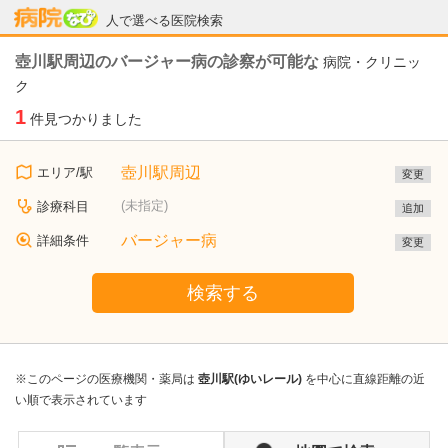
病院なび
人で選べる医院検索
壺川駅周辺のバージャー病の診察が可能な
病院・クリニッ
ク
1
件見つかりました
壺川駅周辺
エリア/駅
変更
(未指定)
診療科目
追加
バージャー病
詳細条件
変更
検索する
※このページの医療機関・薬局は
壺川駅(ゆいレール)
を中心に直線距離の近
い順で表示されています