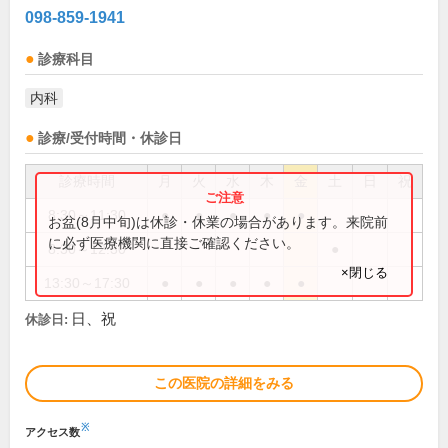
098-859-1941
診療科目
内科
診療/受付時間・休診日
診療時間
月
火
水
木
金
土
日
祝
8:30～11:30
●
●
●
●
●
お盆(8月中旬)は休診・休業の場合があります。来院前
に必ず医療機関に直接ご確認ください。
8:30～12:30
●
×閉じる
13:30～17:30
●
●
●
●
●
日、祝
休診日:
この医院の詳細をみる
※
アクセス数