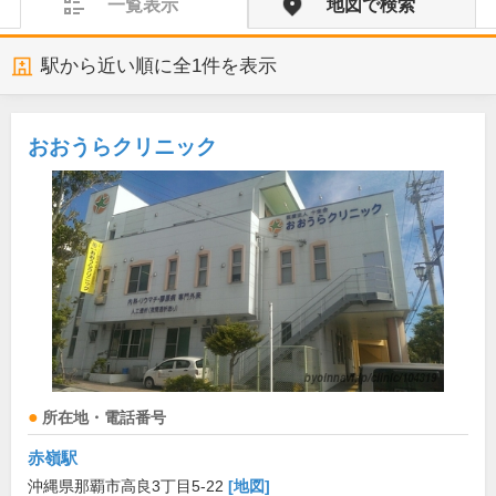
一覧表示
地図で検索
駅から近い順に全
1
件を表示
おおうらクリニック
所在地・電話番号
赤嶺駅
沖縄県那覇市高良3丁目5-22
[地図]