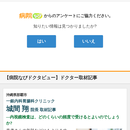
病院なび
からのアンケートにご協力ください。
知りたい情報は見つかりましたか?
はい
いいえ
【病院なびドクタビュー】ドクター取材記事
沖縄県那覇市
一銀内科胃腸科クリニック
城間 翔
院長
取材記事
内視鏡検査は、どのくらいの頻度で受けるとよいのでしょう
か?