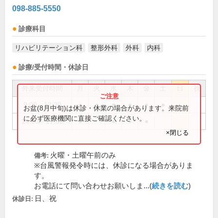
098-885-5550
診療科目
リハビリテーション科
整形外科
外科
内科
診療/受付時間・休診日
外来受付時間
月
火
水
木
金
土
日
祝
9:00～12:30
●
●
●
●
●
●
お盆(8月中旬)は休診・休業の場合があります。来院前
に必ず医療機関に直接ご確認ください。
14:00～17:30
●
●
●
●
×閉じる
火曜・土曜午前のみ
備考:
※台風警報発令時には、休診になる場合がありま
す。
お電話にて問い合わせお願いしま...(
続きを読む
)
日、祝
休診日: