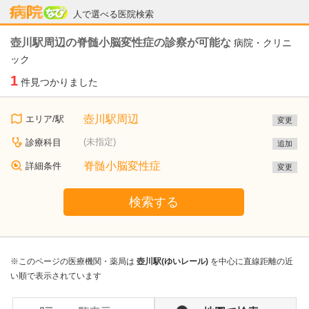
病院なび
人で選べる医院検索
壺川駅周辺の脊髄小脳変性症の診察が可能な
病院・クリニ
ック
1
件見つかりました
壺川駅周辺
エリア/駅
変更
(未指定)
診療科目
追加
脊髄小脳変性症
詳細条件
変更
検索する
※このページの医療機関・薬局は
壺川駅(ゆいレール)
を中心に直線距離の近
い順で表示されています