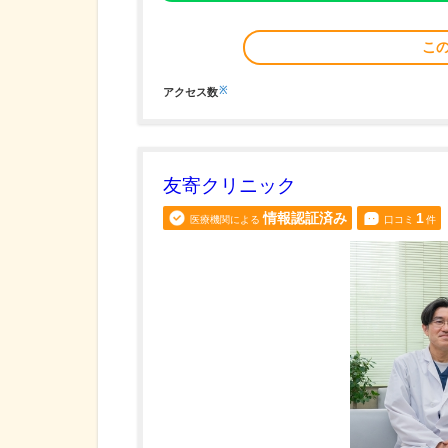
こ
※
アクセス数
友寄クリニック
情報認証済み
1
医療機関による
口コミ
件