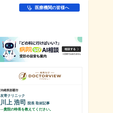
医療機関の皆様へ
医師(ドクター)の
沖縄県那覇市
三重県伊勢市
友寄クリニック
畑肛門医院
川上 浩司
畑 嘉高
院長
取材記事
院
貴院の特長を教えてください。
貴院はとても趣