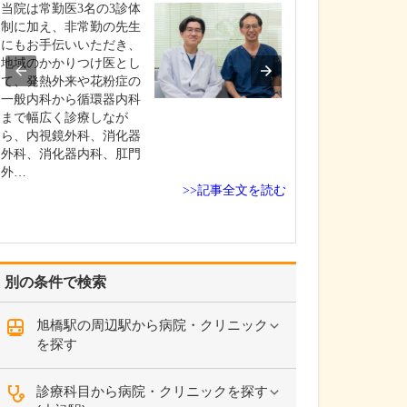
当院は常勤医3名の3診体
ありがとうござ
制に加え、非常勤の先生
外来診療の建物
にもお手伝いいただき、
院長の時代から
地域のかかりつけ医とし
れてきた、築10
て、発熱外来や花粉症の
歴史ある建物で
一般内科から循環器内科
観・内観ともに
まで幅広く診療しなが
趣をできるだけ
ら、内視鏡外科、消化器
ら、必要な部分
外科、消化器内科、肛門
リフォームを施
外…
も…
>>記事全文を読む
別の条件で検索
旭橋駅の周辺駅から病院・クリニック
を探す
診療科目から病院・クリニックを探す