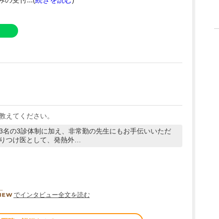
受付...(
続きを読む
)
教えてください。
3名の3診体制に加え、非常勤の先生にもお手伝いいただ
りつけ医として、発熱外…
DOCTORVIEW
でインタビュー全文を読む