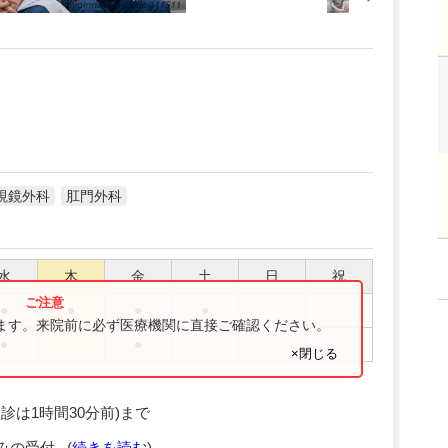
視鏡外科
肛門外科
水
木
金
土
日
祝
●
●
●
●
ります。来院前に必ず医療機関に直接ご確認ください。
●
●
×閉じる
診は1時間30分前)まで