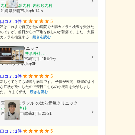
内科, 消化器内科, 内視鏡内科
沖縄県那覇市小禄5-14-5
5
口コミ: 1件
私はこれまで何度か他の病院で大腸カメラの検査を受けた
のですが、前日からの下剤を飲むのが苦痛で、また、大腸
カメラを検査する...
続きを読む
かいせいクリニック
内科, 小児科, 整形外科, ...
沖縄県那覇市宮城1丁目18番1号
エススタジオ小禄3F
5
口コミ: 1件
新しくてとても綺麗な病院です。 子供が夜間、痙攣のよう
な症状が発生したので翌日こちらの小児科を受診しまし
た。 うまく伝え...
続きを読む
医療法人ミラソル
のはら元氣クリニック
がん内科, 内科
沖縄県那覇市銘苅3丁目21-21
5
口コミ: 1件