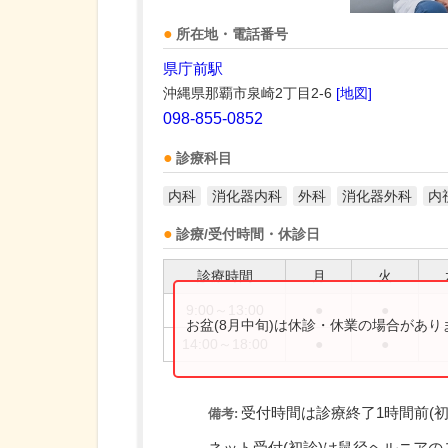
所在地・電話番号
県庁前駅
沖縄県那覇市泉崎2丁目2-6
[地図]
098-855-0852
診療科目
内科
消化器内科
外科
消化器外科
内
診療/受付時間・休診日
診療時間
月
火
9:00～13:00
●
●
お盆(8月中旬)は休診・休業の場合があ
14:00～18:00
●
●
受付時間は診療終了1時間前(初
備考: