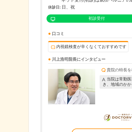
ネット受付(初診)は鼠径ヘルニアのみの
日、祝
休診日:
初診受付
口コミ
内視鏡検査が辛くなくておすすめです
川上浩司
院長
にインタビュー
貴院の特長を
当院は常勤医
き、地域のかか