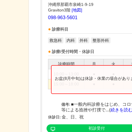
沖縄県那覇市泉崎1-9-19
Graviton3階
[地図]
098-963-5601
診療科目
救急科
内科
外科
整形外科
診療/受付時間・休診日
診療時間
月
火
10:00～13:00
●
●
お盆(8月中旬)は休診・休業の場合があ
15:00～18:00
●
●
■一般内科診療をはじめ、コロ
備考:
等による捻挫や打撲で...(
続きを読
金、日、祝
休診日:
初診受付