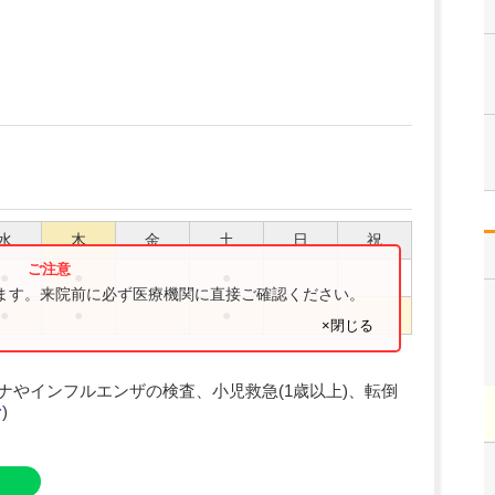
水
木
金
土
日
祝
●
●
●
ります。来院前に必ず医療機関に直接ご確認ください。
●
●
●
×閉じる
ナやインフルエンザの検査、小児救急(1歳以上)、転倒
む
)