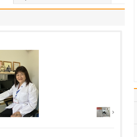
いのでしょうか?
患者さんの年齢などにも
よりますが、早期発見の
ためには定期的に受けて
いただくのが望ましいで
す。特に、ピロリ菌に感
染して慢性胃炎を煩って
いる方は胃がんのリスク
があり、大腸ポリープが
あった方は大腸がんのリ
ス…
>>記事全文を読む