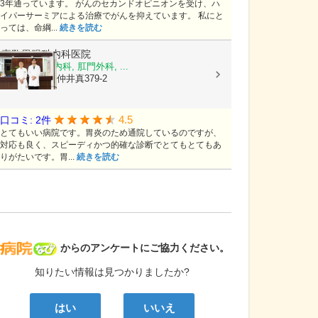
3年通っています。 がんのセカンドオピニオンを受け、ハ
イパーサーミアによる治療でがんを抑えています。 私にと
っては、命綱...
続きを読む
嘉数胃腸科内科医院
消化器内科, 内科, 肛門外科, ...
沖縄県那覇市仲井真379-2
4.5
口コミ: 2件
とてもいい病院です。胃炎のため通院しているのですが、
対応も良く、スピーディかつ的確な診断でとてもとてもあ
りがたいです。胃...
続きを読む
病院なび
からのアンケートにご協力ください。
知りたい情報は見つかりましたか?
はい
いいえ