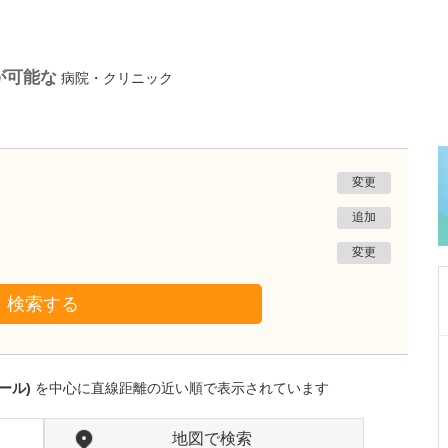
が可能な
病院・クリニック
変更
追加
変更
検索する
沖縄県那覇市
一銀内科胃腸科クリニック
ール)
を中心に直線距離の近い順で表示されています
城間 翔
院長
取材記事
内視鏡検査は、どのくらいの頻度で受けるとよ
地図で検索