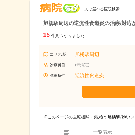
病院なび
人で選べる医院検索
旭橋駅周辺の逆流性食道炎の治療/対応
15
件見つかりました
旭橋駅周辺
エリア/駅
(未指定)
診療科目
逆流性食道炎
詳細条件
※このページの医療機関・薬局は
旭橋駅(ゆいレ
一覧表示