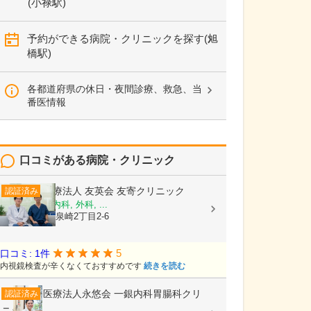
(小禄駅)
予約ができる病院・クリニックを探す(旭
橋駅)
各都道府県の休日・夜間診療、救急、当
番医情報
口コミがある病院・クリニック
医療法人 友英会
友寄クリニック
認証済み
内科, 消化器内科, 外科, ...
沖縄県那覇市泉崎2丁目2-6
5
口コミ: 1件
内視鏡検査が辛くなくておすすめです
続きを読む
医療法人永悠会
一銀内科胃腸科クリ
認証済み
ニック