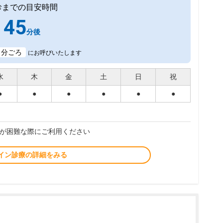
診までの目安時間
45
分後
1
分ごろ
にお呼びいたします
水
木
金
土
日
祝
●
●
●
●
●
●
が困難な際にご利用ください
イン診療の詳細をみる