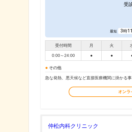
受
3
1
時
最短
受付時間
月
火
0:00～24:00
●
●
その他
急な発熱、悪天候など直接医療機関に掛かる事
オンラ
仲松内科クリニック