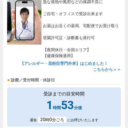
急な発熱や風邪などの体調不良に
ご自宅・オフィスで受診出来ます
お薬はお近くの薬局、宅配便でお受け取り
登園許可証・診断書も発行可
【夜間休日・全国エリア】
【健康保険適用】
【アレルギー・花粉症専門外来】はじめました！
こちらから＞＞
診療／受付時間・休診日
受診までの目安時間
1
53
時間
分後
20
0
時
分ごろ
最短
にお呼びいたします