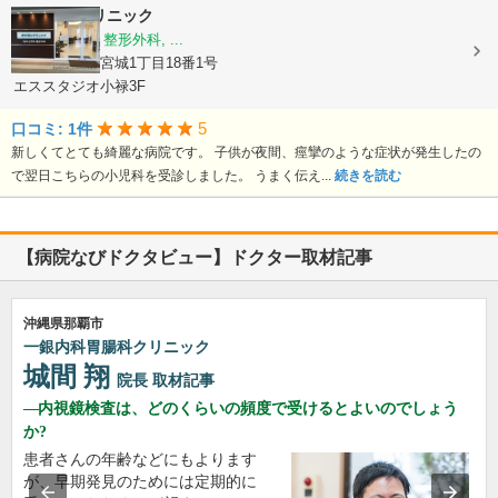
かいせいクリニック
内科, 小児科, 整形外科, ...
沖縄県那覇市宮城1丁目18番1号
エススタジオ小禄3F
5
口コミ: 1件
新しくてとても綺麗な病院です。 子供が夜間、痙攣のような症状が発生したの
で翌日こちらの小児科を受診しました。 うまく伝え...
続きを読む
【病院なびドクタビュー】ドクター取材記事
沖縄県那覇市
一銀内科胃腸科クリニック
城間 翔
院長
取材記事
内視鏡検査は、どのくらいの頻度で受けるとよいのでしょう
か?
患者さんの年齢などにもよります
が、早期発見のためには定期的に