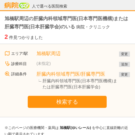
病院なび
人で選べる医院検索
旭橋駅周辺の肝臓内科領域専門医(日本専門医機構)または
肝臓専門医(日本肝臓学会)のいる
病院・クリニック
2
件見つかりました
旭橋駅周辺
エリア/駅
変更
(未指定)
診療科目
追加
肝臓内科領域専門医/肝臓専門医
詳細条件
変更
肝臓内科領域専門医(日本専門医機構)ま
たは肝臓専門医(日本肝臓学会)
検索する
※このページの医療機関・薬局は
旭橋駅(ゆいレール)
を中心に直線距離の近
い順で表示されています