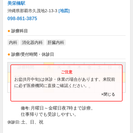
美栄橋駅
沖縄県那覇市久茂地2-13-3
[地図]
098-861-3875
診療科目
内科
消化器内科
肝臓内科
診療/受付時間・休診日
診療時間
月
火
水
木
金
土
日
祝
9:00～13:00
●
●
●
●
●
お盆(8月中旬)は休診・休業の場合があります。来院前
に必ず医療機関に直接ご確認ください。
15:00～19:00
●
●
●
●
●
×閉じる
月曜日～金曜日夜7時まで診療。
備考:
仕事帰りでも受診しやすい。
土、日、祝
休診日: