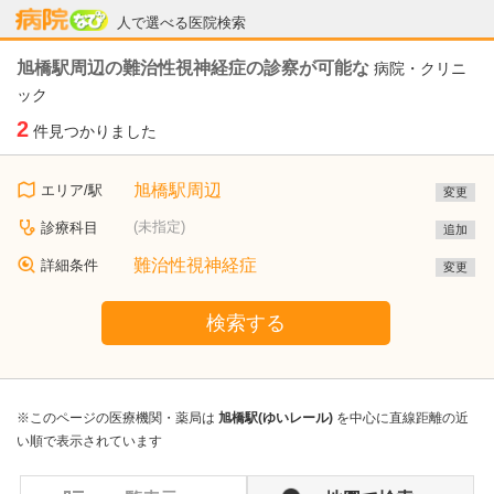
病院なび
人で選べる医院検索
旭橋駅周辺の難治性視神経症の診察が可能な
病院・クリニ
ック
2
件見つかりました
旭橋駅周辺
エリア/駅
変更
(未指定)
診療科目
追加
難治性視神経症
詳細条件
変更
検索する
※このページの医療機関・薬局は
旭橋駅(ゆいレール)
を中心に直線距離の近
い順で表示されています