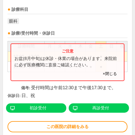
診療科目
眼科
診療/受付時間・休診日
診療時間
月
火
水
木
金
土
日
祝
10:00～13:00
●
●
●
●
お盆(8月中旬)は休診・休業の場合があります。来院前
に必ず医療機関に直接ご確認ください。
15:00～18:00
●
●
●
●
●
●
×閉じる
受付時間は午前12:30まで午後17:30まで。
備考:
日、祝
休診日:
初診受付
再診受付
この医院の詳細をみる