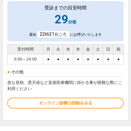
受診までの目安時間
29
分後
22
21
時
分ごろ
最短
にお呼びいたします
受付時間
月
火
水
木
金
土
日
祝
0:00～24:00
●
●
●
●
●
●
●
●
その他
急な発熱、悪天候など直接医療機関に掛かる事が困難な際にご
利用ください
オンライン診療の詳細をみる