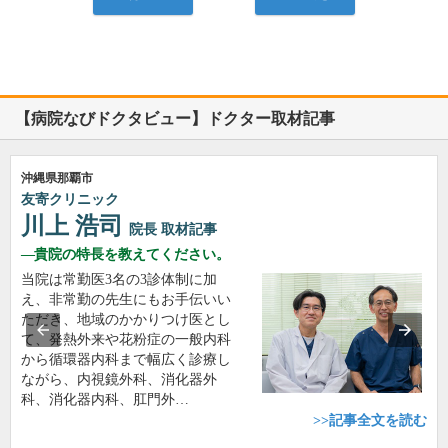
【病院なびドクタビュー】ドクター取材記事
沖縄県那覇市
友寄クリニック
川上 浩司
院長
取材記事
貴院の特長を教えてください。
当院は常勤医3名の3診体制に加
え、非常勤の先生にもお手伝いい
ただき、地域のかかりつけ医とし
て、発熱外来や花粉症の一般内科
から循環器内科まで幅広く診療し
ながら、内視鏡外科、消化器外
科、消化器内科、肛門外…
>>記事全文を読む