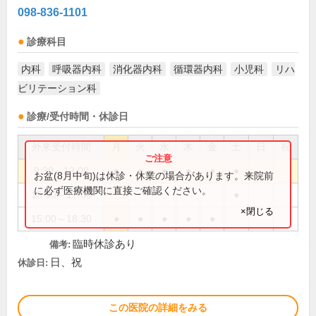
098-836-1101
診療科目
内科
呼吸器内科
消化器内科
循環器内科
小児科
リハ
ビリテーション科
診療/受付時間・休診日
外来受付時間
月
火
水
木
金
土
日
祝
9:30～13:00
●
●
●
●
●
●
お盆(8月中旬)は休診・休業の場合があります。来院前
に必ず医療機関に直接ご確認ください。
15:00～17:00
●
×閉じる
15:00～18:30
●
●
●
●
●
臨時休診あり
備考:
日、祝
休診日:
この医院の詳細をみる