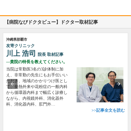
【病院なびドクタビュー】ドクター取材記事
沖縄県那覇市
友寄クリニック
川上 浩司
院長
取材記事
貴院の特長を教えてください。
当院は常勤医3名の3診体制に加
え、非常勤の先生にもお手伝いい
ただき、地域のかかりつけ医とし
て、発熱外来や花粉症の一般内科
から循環器内科まで幅広く診療し
ながら、内視鏡外科、消化器外
科、消化器内科、肛門外…
>>記事全文を読む