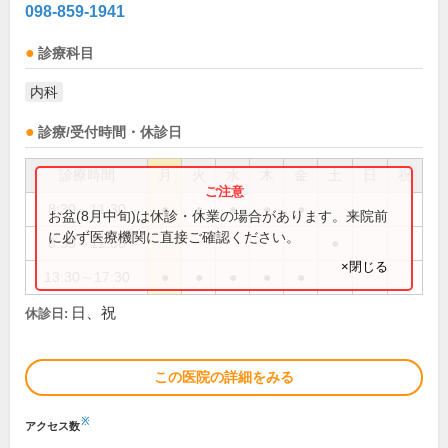
098-859-1941
診療科目
内科
診療/受付時間・休診日
診療時間
月
火
水
木
金
土
日
祝
8:30～11:30
●
●
●
●
●
お盆(8月中旬)は休診・休業の場合があります。来院前
に必ず医療機関に直接ご確認ください。
8:30～12:30
●
×閉じる
13:30～17:30
●
●
●
●
●
日、祝
休診日:
この医院の詳細をみる
※
アクセス数