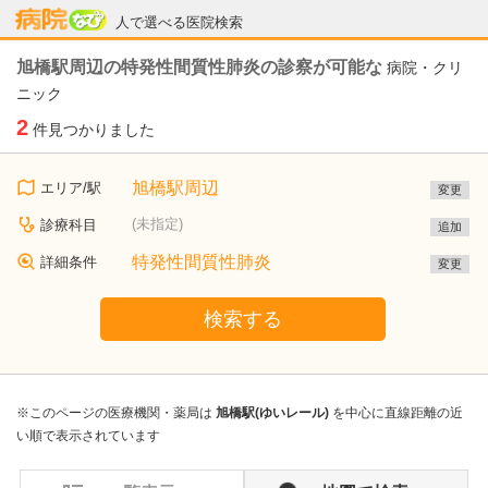
病院なび
人で選べる医院検索
旭橋駅周辺の特発性間質性肺炎の診察が可能な
病院・クリ
ニック
2
件見つかりました
旭橋駅周辺
エリア/駅
変更
(未指定)
診療科目
追加
特発性間質性肺炎
詳細条件
変更
検索する
※このページの医療機関・薬局は
旭橋駅(ゆいレール)
を中心に直線距離の近
い順で表示されています