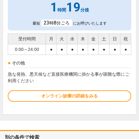
1
19
時間
分後
23
8
時
分ごろ
最短
にお呼びいたします
受付時間
月
火
水
木
金
土
日
祝
0:00～24:00
●
●
●
●
●
●
●
●
その他
急な発熱、悪天候など直接医療機関に掛かる事が困難な際にご
利用ください
オンライン診療の詳細をみる
別の条件で検索