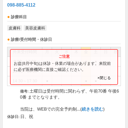
098-885-4112
診療科目
皮膚科
美容皮膚科
診療/受付時間・休診日
外来受付時間
月
火
水
木
金
土
日
祝
9:00～12:00
●
●
●
●
●
●
お盆(8月中旬)は休診・休業の場合があります。来院前
に必ず医療機関に直接ご確認ください。
13:30～16:00
●
●
●
×閉じる
14:30～17:30
●
●
●
土曜日は受付時間に関わらず、午前70番 午後6
備考:
0番 までとなります。
当院は、WEBでの完全予約制...(
続きを読む
)
日、祝
休診日: