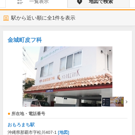
一覧表示
地図で検索
駅から近い順に全
1
件を表示
金城町皮フ科
所在地・電話番号
おもろまち駅
沖縄県那覇市字松川407-1
[地図]