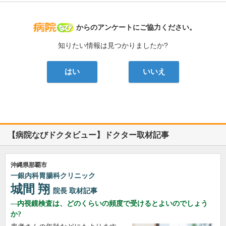
病院なび
からのアンケートにご協力ください。
知りたい情報は見つかりましたか?
はい
いいえ
【病院なびドクタビュー】ドクター取材記事
沖縄県那覇市
一銀内科胃腸科クリニック
城間 翔
院長
取材記事
内視鏡検査は、どのくらいの頻度で受けるとよいのでしょう
か?