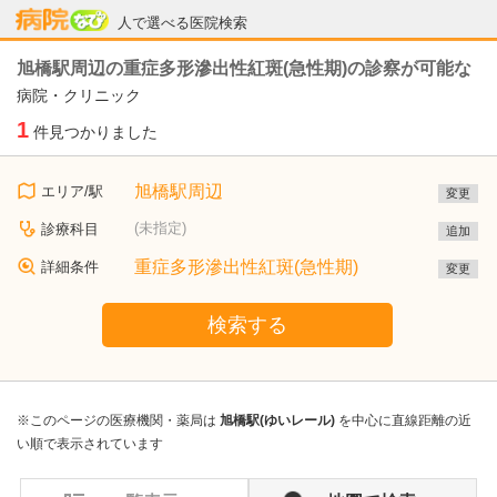
病院なび
人で選べる医院検索
旭橋駅周辺の重症多形滲出性紅斑(急性期)の診察が可能な
病院・クリニック
1
件見つかりました
旭橋駅周辺
エリア/駅
変更
(未指定)
診療科目
追加
重症多形滲出性紅斑(急性期)
詳細条件
変更
検索する
※このページの医療機関・薬局は
旭橋駅(ゆいレール)
を中心に直線距離の近
い順で表示されています