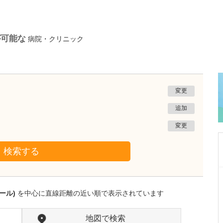
が可能な
病院・クリニック
変更
追加
変更
検索する
沖縄県那覇市
一銀内科胃腸科クリニック
ール)
を中心に直線距離の近い順で表示されています
城間 翔
院長
取材記事
内視鏡検査は、どのくらいの頻度で受けるとよ
地図で検索