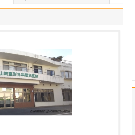
いのでしょうか?
患者さんの年齢などにも
よりますが、早期発見の
ためには定期的に受けて
いただくのが望ましいで
す。特に、ピロリ菌に感
染して慢性胃炎を煩って
いる方は胃がんのリスク
があり、大腸ポリープが
あった方は大腸がんのリ
ス…
>>記事全文を読む