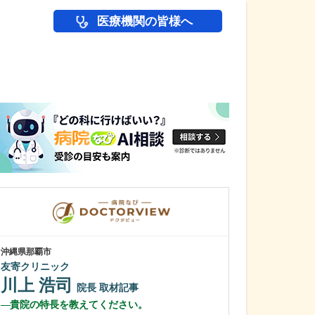
医療機関の皆様へ
医師(ドクター)の
沖縄県那覇市
東京都中野区
友寄クリニック
中野富士見
川上 浩司
冨岡 亮太
院長
取材記事
貴院の特長を教えてください。
特に先生が力を