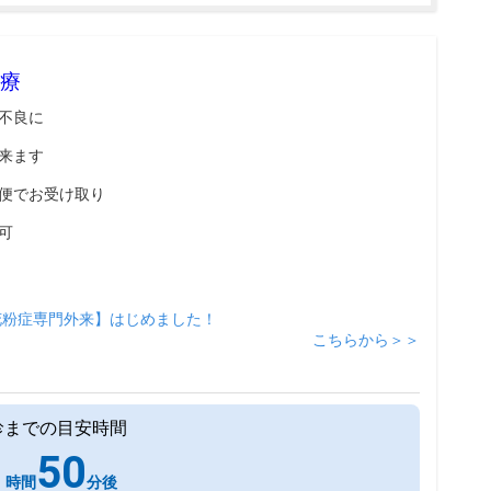
療
不良に
来ます
便でお受け取り
可
花粉症専門外来】はじめました！
こちらから＞＞
診までの目安時間
1
50
時間
分後