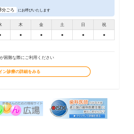
3
分ごろ
にお呼びいたします
水
木
金
土
日
祝
●
●
●
●
●
●
が困難な際にご利用ください
イン診療の詳細をみる