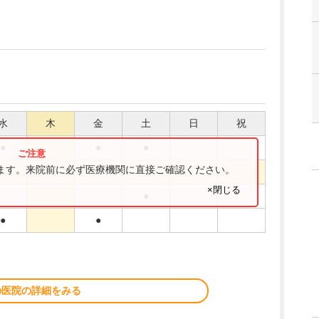
水
木
金
土
日
祝
●
●
●
ります。来院前に必ず医療機関に直接ご確認ください。
●
×閉じる
●
●
●
の医院の詳細をみる