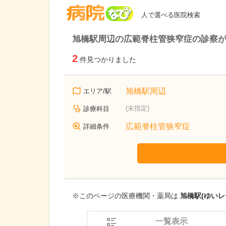
病院なび
人で選べる医院検索
旭橋駅周辺の広範脊柱管狭窄症の診察
2
件見つかりました
旭橋駅周辺
エリア/駅
(未指定)
診療科目
広範脊柱管狭窄症
詳細条件
※このページの医療機関・薬局は
旭橋駅(ゆいレ
一覧表示