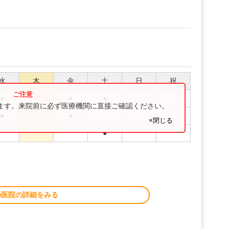
水
木
金
土
日
祝
●
●
●
ります。来院前に必ず医療機関に直接ご確認ください。
●
●
×閉じる
●
の医院の詳細をみる