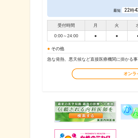
22
4
時
最短
受付時間
月
火
0:00～24:00
●
●
その他
急な発熱、悪天候など直接医療機関に掛かる事
オンラ