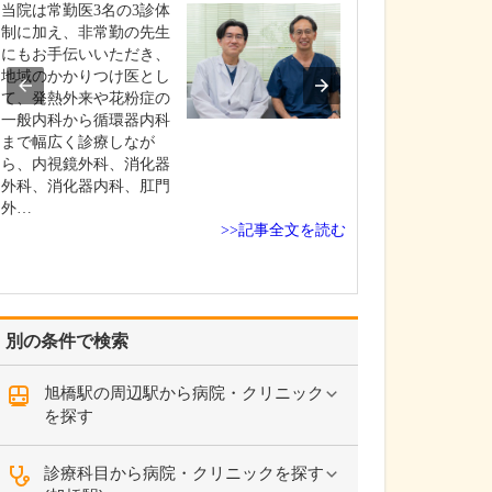
ください。
当院は常勤医3名の3診体
これまで耳を専
制に加え、非常勤の先生
を積んできたこ
にもお手伝いいただき、
り、難聴や突発
地域のかかりつけ医とし
中耳炎をはじめ
て、発熱外来や花粉症の
やめまいなどの
一般内科から循環器内科
療には特に力を
まで幅広く診療しなが
ます。難聴は原
ら、内視鏡外科、消化器
て治療法が異な
外科、消化器内科、肛門
まずは詳しい検
外…
>>記事全文を読む
こに…
別の条件で検索
旭橋駅の周辺駅から病院・クリニック
を探す
診療科目から病院・クリニックを探す