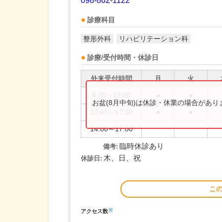
098-862-1122
診療科目
整形外科
リハビリテーション科
診療/受付時間・休診日
外来受付時間
月
火
8:45～12:00
●
●
お盆(8月中旬)は休診・休業の場合があ
13:45～17:30
●
●
14:00～17:00
臨時休診あり
備考:
木、日、祝
休診日:
こ
※
アクセス数