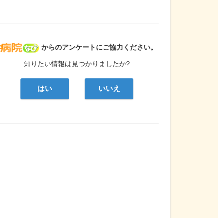
病院なび
からのアンケートにご協力ください。
知りたい情報は見つかりましたか?
はい
いいえ