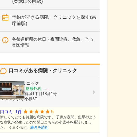
(奥武山公園駅)
予約ができる病院・クリニックを探す(県
庁前駅)
各都道府県の休日・夜間診療、救急、当
番医情報
口コミがある病院・クリニック
かいせいクリニック
内科, 小児科, 整形外科, ...
沖縄県那覇市宮城1丁目18番1号
エススタジオ小禄3F
5
口コミ: 1件
新しくてとても綺麗な病院です。 子供が夜間、痙攣のよう
な症状が発生したので翌日こちらの小児科を受診しまし
た。 うまく伝え...
続きを読む