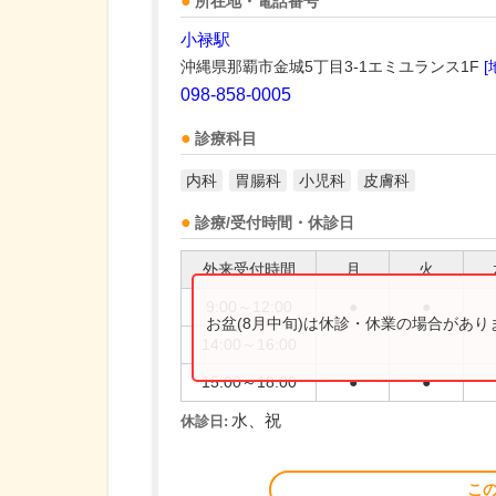
所在地・電話番号
小禄駅
沖縄県那覇市金城5丁目3-1エミユランス1F
[
098-858-0005
診療科目
内科
胃腸科
小児科
皮膚科
診療/受付時間・休診日
外来受付時間
月
火
9:00～12:00
●
●
お盆(8月中旬)は休診・休業の場合があ
14:00～16:00
15:00～18:00
●
●
水、祝
休診日:
こ