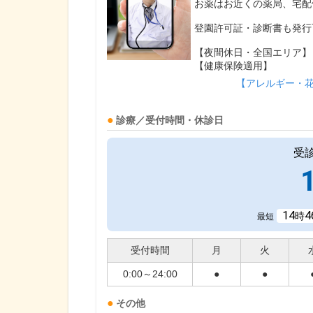
お薬はお近くの薬局、宅配
登園許可証・診断書も発行
【夜間休日・全国エリア】
【健康保険適用】
【アレルギー・
診療／受付時間・休診日
受
14
4
時
最短
受付時間
月
火
0:00～24:00
●
●
その他