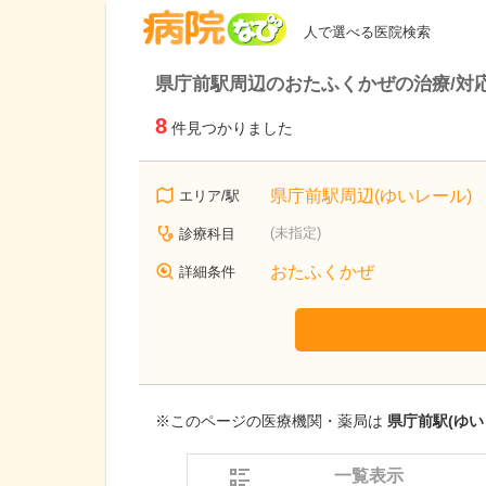
病院なび
人で選べる医院検索
県庁前駅周辺のおたふくかぜの治療/対
8
件見つかりました
県庁前駅周辺(ゆいレール)
エリア/駅
(未指定)
診療科目
おたふくかぜ
詳細条件
※このページの医療機関・薬局は
県庁前駅(ゆい
一覧表示