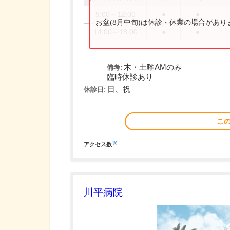
9:00～12:00
●
●
お盆(8月中旬)は休診・休業の場合があ
14:00～18:00
●
●
木・土曜AMのみ
備考:
臨時休診あり
日、祝
休診日:
こ
※
アクセス数
川平病院