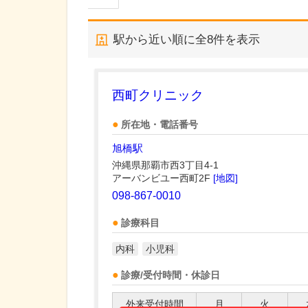
駅から近い順に全
8
件を表示
西町クリニック
所在地・電話番号
旭橋駅
沖縄県那覇市西3丁目4-1
アーバンビユー西町2F
[地図]
098-867-0010
診療科目
内科
小児科
診療/受付時間・休診日
外来受付時間
月
火