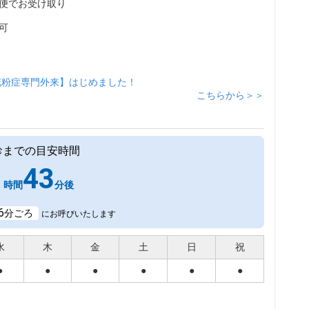
便でお受け取り
可
花粉症専門外来】はじめました！
こちらから＞＞
診までの目安時間
1
43
時間
分後
6
分ごろ
にお呼びいたします
水
木
金
土
日
祝
●
●
●
●
●
●