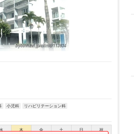
科
小児科
リハビリテーション科
水
木
金
土
日
祝