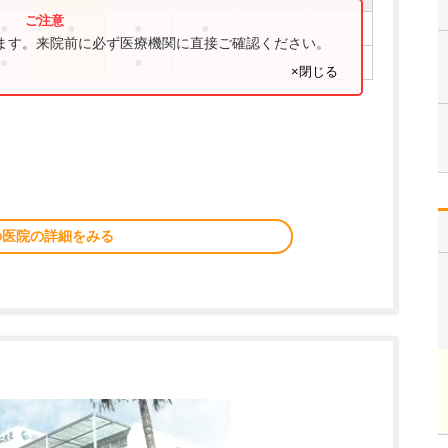
●
●
●
●
ります。来院前に必ず医療機関に直接ご確認ください。
●
●
×閉じる
の医院の詳細をみる