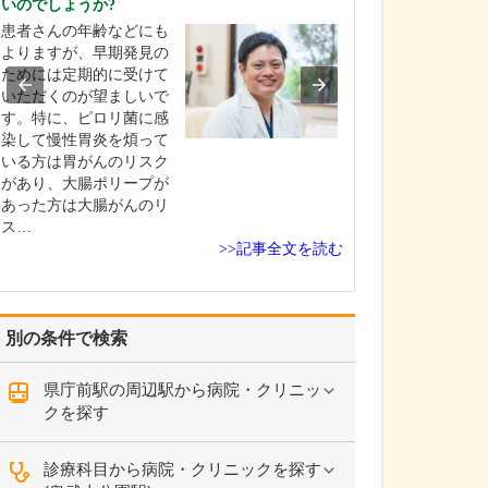
いのでしょうか?
当院は常勤医3名
患者さんの年齢などにも
制に加え、非常
よりますが、早期発見の
にもお手伝いい
ためには定期的に受けて
地域のかかりつ
いただくのが望ましいで
て、発熱外来や
す。特に、ピロリ菌に感
一般内科から循
染して慢性胃炎を煩って
まで幅広く診療
いる方は胃がんのリスク
ら、内視鏡外科
があり、大腸ポリープが
外科、消化器内
あった方は大腸がんのリ
外…
ス…
>>記事全文を読む
別の条件で検索
県庁前駅の周辺駅から病院・クリニッ
クを探す
診療科目から病院・クリニックを探す