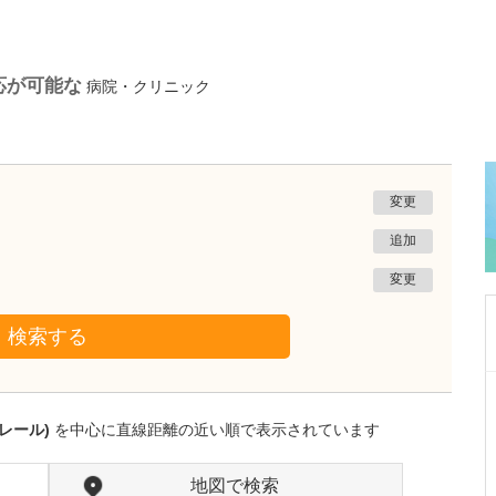
応が可能な
病院・クリニック
変更
追加
変更
検索する
神奈川県川崎市中原区
武蔵新城ブレストクリニック
レール)
を中心に直線距離の近い順で表示されています
國又 肇
院長
取材記事
クリニックの特徴や来院される患者さんについ
地図で検索