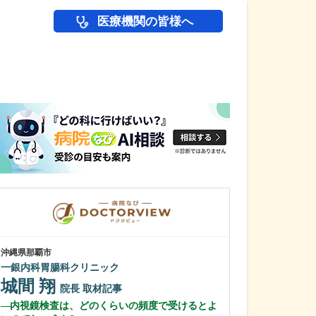
医療機関の皆様へ
医師(ドクター)の
沖縄県那覇市
沖縄県那覇市
一銀内科胃腸科クリニック
友寄クリニック
城間 翔
川上 浩司
院長
取材記事
内視鏡検査は、どのくらいの頻度で受けるとよ
貴院の特長を教