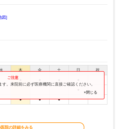
地図]
水
木
金
土
日
祝
●
●
●
●
ります。来院前に必ず医療機関に直接ご確認ください。
●
×閉じる
●
●
●
の医院の詳細をみる