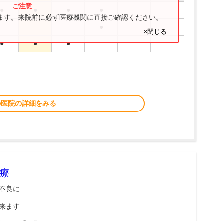
●
●
●
●
ります。来院前に必ず医療機関に直接ご確認ください。
●
×閉じる
●
●
●
の医院の詳細をみる
療
不良に
来ます