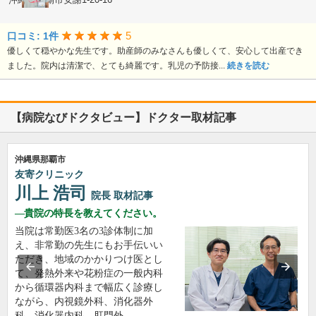
5
口コミ: 1件
優しくて穏やかな先生です。助産師のみなさんも優しくて、安心して出産でき
ました。院内は清潔で、とても綺麗です。乳児の予防接...
続きを読む
【病院なびドクタビュー】ドクター取材記事
沖縄県那覇市
友寄クリニック
川上 浩司
院長
取材記事
貴院の特長を教えてください。
当院は常勤医3名の3診体制に加
え、非常勤の先生にもお手伝いい
ただき、地域のかかりつけ医とし
て、発熱外来や花粉症の一般内科
から循環器内科まで幅広く診療し
ながら、内視鏡外科、消化器外
科、消化器内科、肛門外…