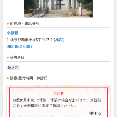
所在地・電話番号
小禄駅
沖縄県那覇市小禄5丁目17-2
[地図]
098-852-0307
診療科目
婦人科
診療/受付時間・休診日
外来受付時間
月
火
水
木
金
土
日
祝
8:30～12:00
●
●
●
●
お盆(8月中旬)は休診・休業の場合があります。来院前
に必ず医療機関に直接ご確認ください。
8:30～13:00
●
●
×閉じる
14:00～18:00
●
●
●
●