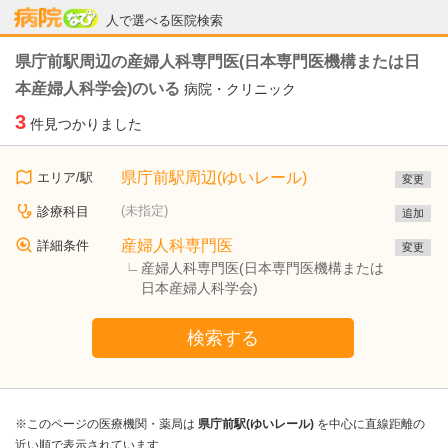
病院なび
人で選べる医院検索
県庁前駅周辺の産婦人科専門医(日本専門医機構または日
本産婦人科学会)のいる
病院・クリニック
3
件見つかりました
県庁前駅周辺(ゆいレール)
エリア/駅
変更
(未指定)
診療科目
追加
産婦人科専門医
詳細条件
変更
産婦人科専門医(日本専門医機構または
日本産婦人科学会)
検索する
※このページの医療機関・薬局は
県庁前駅(ゆいレール)
を中心に直線距離の
近い順で表示されています