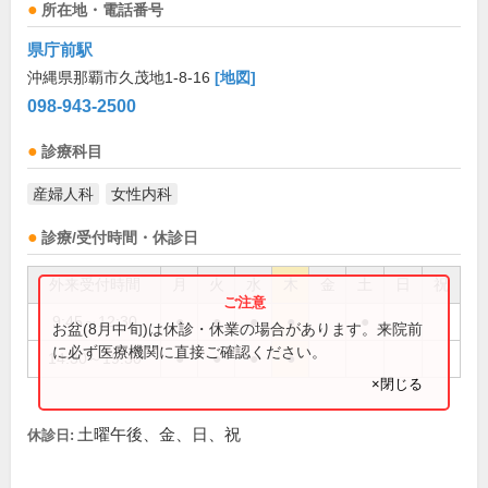
所在地・電話番号
県庁前駅
沖縄県那覇市久茂地1-8-16
[地図]
098-943-2500
診療科目
産婦人科
女性内科
診療/受付時間・休診日
外来受付時間
月
火
水
木
金
土
日
祝
9:45～12:30
●
●
●
●
●
お盆(8月中旬)は休診・休業の場合があります。来院前
に必ず医療機関に直接ご確認ください。
14:30～19:30
●
●
●
●
×閉じる
土曜午後、金、日、祝
休診日: