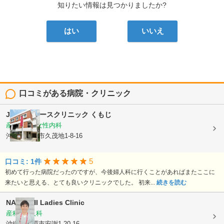
知りたい情報は見つかりましたか?
はい
いいえ
口コミがある病院・クリニック
Joyレディースクリニック くもじ
産婦人科, 女性内科
沖縄県那覇市久茂地1-8-16
5
口コミ: 1件
初めて行った病院だったのですが、今後婦人科に行くことがあればまたここに
来たいと思える、とても良いクリニックでした。 初来...
続きを読む
NAKACHI Ladies Clinic
産科, 婦人科
沖縄県那覇市安謝1-20-16