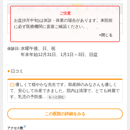
診療時間
月
火
水
木
金
土
日
祝
9:00～12:00
●
●
●
●
●
●
お盆(8月中旬)は休診・休業の場合があります。来院前
に必ず医療機関に直接ご確認ください。
14:00～18:00
●
●
●
●
●
×閉じる
水曜午後、日、祝
休診日:
年末年始12月31日、1月1日～3日、旧盆
口コミ
優しくて穏やかな先生です。助産師のみなさんも優しく
て、安心して出産できました。院内は清潔で、とても綺麗で
す。乳児の予防接...
もっと読む
この医院の詳細をみる
※
アクセス数