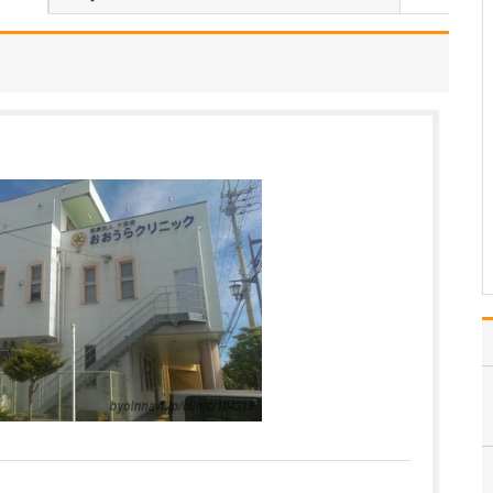
当院は常勤医3名の3診体
制に加え、非常勤の先生
にもお手伝いいただき、
地域のかかりつけ医とし
て、発熱外来や花粉症の
一般内科から循環器内科
まで幅広く診療しなが
ら、内視鏡外科、消化器
外科、消化器内科、肛門
外…
>>記事全文を読む