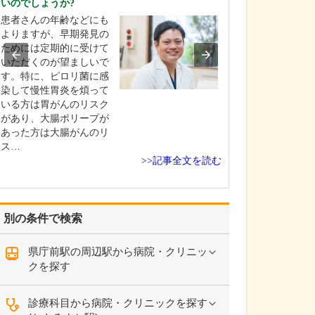
いのでしょうか?
ください。
患者さんの年齢などにも
これまで耳を専
よりますが、早期発見の
を積んできたこ
ためには定期的に受けて
り、難聴や突発
いただくのが望ましいで
中耳炎をはじめ
す。特に、ピロリ菌に感
やめまいなどの
染して慢性胃炎を煩って
療には特に力を
いる方は胃がんのリスク
ます。難聴は原
があり、大腸ポリープが
て治療法が異な
あった方は大腸がんのリ
まずは詳しい検
ス…
こに…
>>記事全文を読む
別の条件で検索
県庁前駅の周辺駅から病院・クリニッ
クを探す
診療科目から病院・クリニックを探す