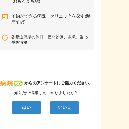
(おもろまち駅)
予約ができる病院・クリニックを探す(県
庁前駅)
各都道府県の休日・夜間診療、救急、当
番医情報
病院なび
からのアンケートにご協力ください。
知りたい情報は見つかりましたか?
はい
いいえ