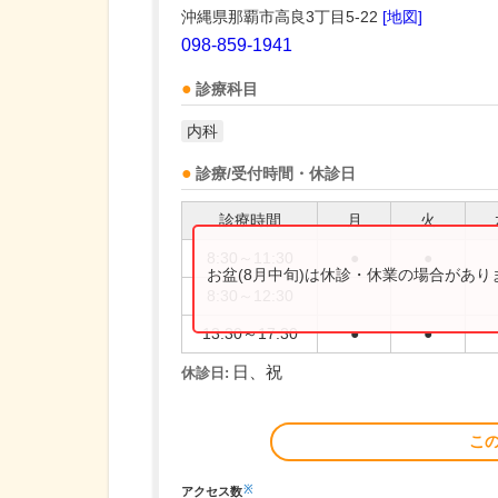
沖縄県那覇市高良3丁目5-22
[地図]
098-859-1941
診療科目
内科
診療/受付時間・休診日
診療時間
月
火
8:30～11:30
●
●
お盆(8月中旬)は休診・休業の場合があ
8:30～12:30
13:30～17:30
●
●
日、祝
休診日:
こ
※
アクセス数