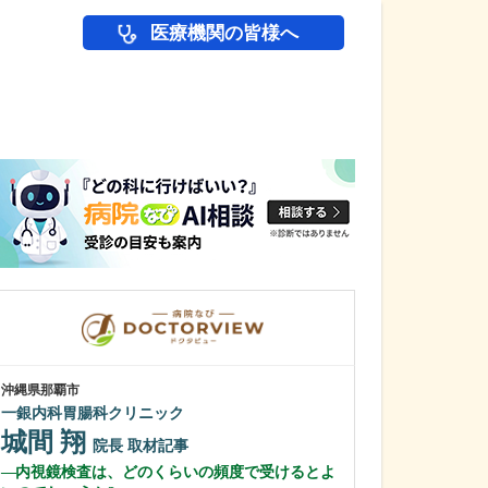
医療機関の皆様へ
医師(ドクター)の
沖縄県那覇市
東京都中野区
一銀内科胃腸科クリニック
中野富士見
城間 翔
冨岡 亮太
院長
取材記事
内視鏡検査は、どのくらいの頻度で受けるとよ
特に先生が力を