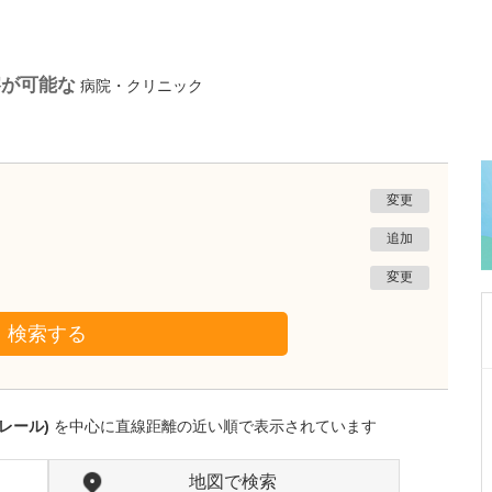
察が可能な
病院・クリニック
変更
追加
変更
検索する
沖縄県那覇市
友寄クリニック
レール)
を中心に直線距離の近い順で表示されています
川上 浩司
院長
取材記事
貴院の特長を教えてください。
地図で検索