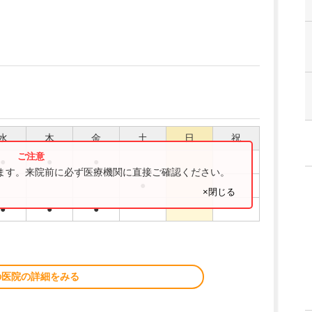
水
木
金
土
日
祝
●
●
●
ります。来院前に必ず医療機関に直接ご確認ください。
●
×閉じる
●
●
●
の医院の詳細をみる