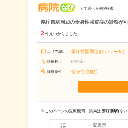
病院なび
人で選べる医院検索
県庁前駅周辺の全身性強皮症の診察が
2
件見つかりました
県庁前駅周辺(ゆいレール)
エリア/駅
(未指定)
診療科目
全身性強皮症
詳細条件
※このページの医療機関・薬局は
県庁前駅(ゆい
一覧表示