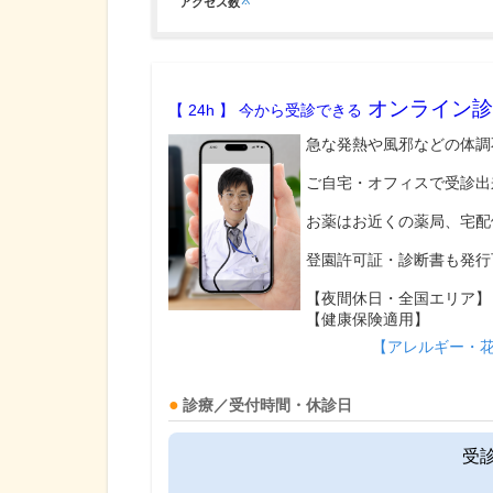
※
アクセス数
オンライン診
【 24h 】 今から受診できる
急な発熱や風邪などの体調
ご自宅・オフィスで受診出
お薬はお近くの薬局、宅配
登園許可証・診断書も発行
【夜間休日・全国エリア】
【健康保険適用】
【アレルギー・
診療／受付時間・休診日
受