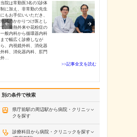
いのでしょうか?
当院は常勤医3名の3診体
患者さんの年齢
制に加え、非常勤の先生
よりますが、早
にもお手伝いいただき、
ためには定期的
地域のかかりつけ医とし
いただくのが望
て、発熱外来や花粉症の
す。特に、ピロ
一般内科から循環器内科
染して慢性胃炎
まで幅広く診療しなが
いる方は胃がん
ら、内視鏡外科、消化器
があり、大腸ポ
外科、消化器内科、肛門
あった方は大腸
外…
>>記事全文を読む
ス…
別の条件で検索
県庁前駅の周辺駅から病院・クリニッ
クを探す
診療科目から病院・クリニックを探す