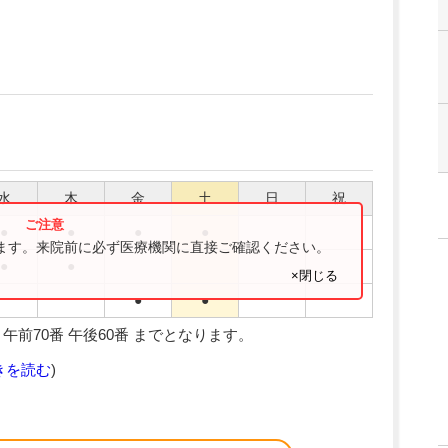
水
木
金
土
日
祝
●
●
●
●
ります。来院前に必ず医療機関に直接ご確認ください。
●
●
×閉じる
●
●
前70番 午後60番 までとなります。
きを読む
)