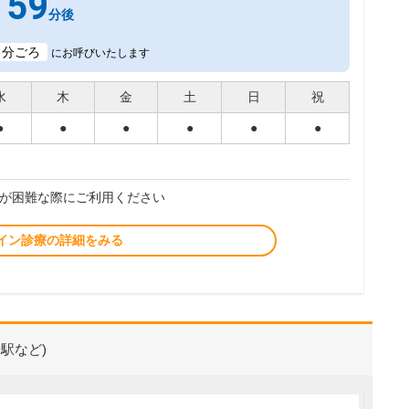
59
分後
3
分ごろ
にお呼びいたします
水
木
金
土
日
祝
●
●
●
●
●
●
が困難な際にご利用ください
イン診療の詳細をみる
駅など)