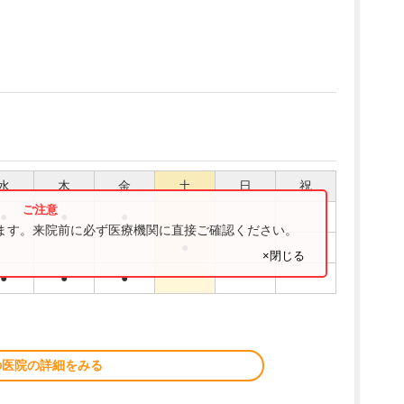
水
木
金
土
日
祝
●
●
●
ります。来院前に必ず医療機関に直接ご確認ください。
●
×閉じる
●
●
●
の医院の詳細をみる