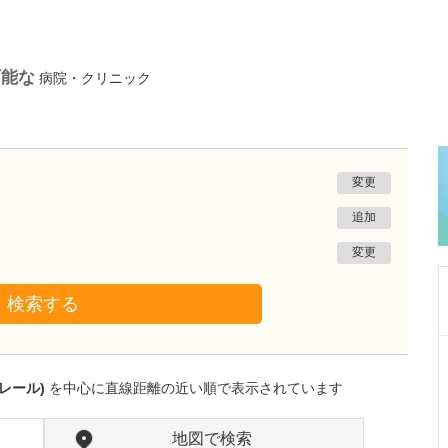
可能な
病院・クリニック
変更
追加
変更
検索する
神奈川県横浜市鶴見区
高橋まことエキナカクリニック鶴見
レール)
を中心に直線距離の近い順で表示されています
高橋 誠
院長
齊藤 志子
副院長
取材記事
地図で検索