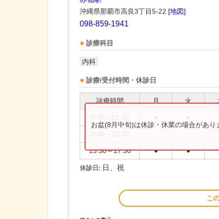
沖縄県那覇市高良3丁目5-22
[地図]
098-859-1941
診療科目
内科
診療/受付時間・休診日
診療時間
月
火
8:30～11:30
●
●
お盆(8月中旬)は休診・休業の場合があ
8:30～12:30
13:30～17:30
●
●
日、祝
休診日:
こ