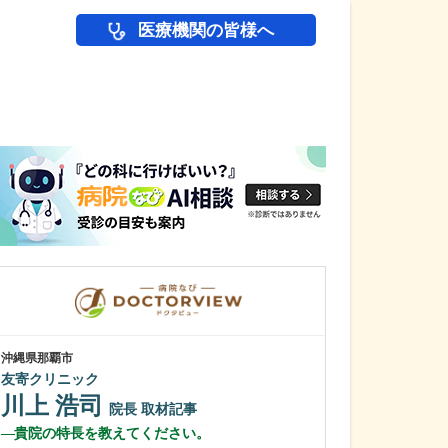
医療機関の皆様へ
医師(ドクター)の
沖縄県那覇市
沖縄県那覇市
友寄クリニック
一銀内科胃腸科
川上 浩司
城間 翔
院長
取材記事
院
貴院の特長を教えてください。
内視鏡検査は、