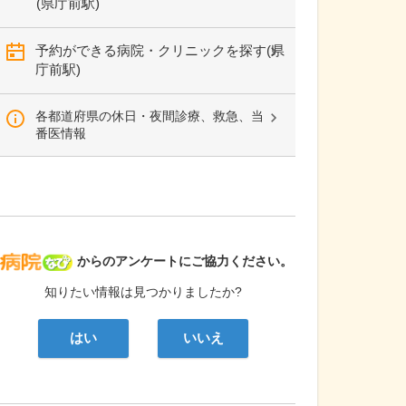
(県庁前駅)
予約ができる病院・クリニックを探す(県
庁前駅)
各都道府県の休日・夜間診療、救急、当
番医情報
病院なび
からのアンケートにご協力ください。
知りたい情報は見つかりましたか?
はい
いいえ