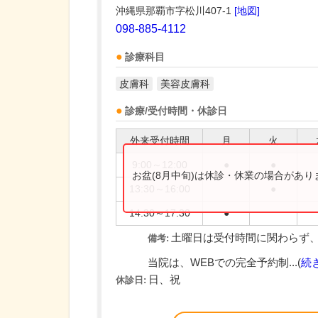
沖縄県那覇市字松川407-1
[地図]
098-885-4112
診療科目
皮膚科
美容皮膚科
診療/受付時間・休診日
外来受付時間
月
火
9:00～12:00
●
●
お盆(8月中旬)は休診・休業の場合があ
13:30～16:00
●
14:30～17:30
●
土曜日は受付時間に関わらず、午
備考:
当院は、WEBでの完全予約制...(
続
日、祝
休診日: