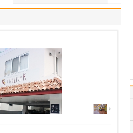
どのような診療を得意とされていますか?
当院は特定の疾患に特化
した専門クリニックとい
うよりも、患者さんにと
って「とにかく使いやす
い」総合的なクリニック
を目指しています。診療
時間は、通勤・通学の前
後や家事の合間にも立ち
寄れるように、平日は朝
7…
>>記事全文を読む