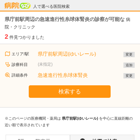
病院なび
人で選べる医院検索
県庁前駅周辺の急速進行性糸球体腎炎の診察が可能な
病
院・クリニック
2
件見つかりました
県庁前駅周辺(ゆいレール)
エリア/駅
変更
(未指定)
診療科目
追加
急速進行性糸球体腎炎
詳細条件
変更
検索する
※このページの医療機関・薬局は
県庁前駅(ゆいレール)
を中心に直線距離の
近い順で表示されています