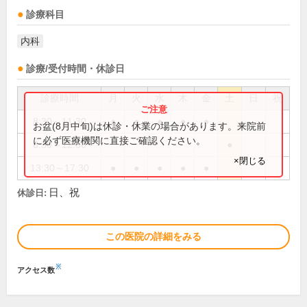
診療科目
内科
診療/受付時間・休診日
診療時間
月
火
水
木
金
土
日
祝
8:30～11:30
●
●
●
●
●
お盆(8月中旬)は休診・休業の場合があります。来院前
に必ず医療機関に直接ご確認ください。
8:30～12:30
●
×閉じる
13:30～17:30
●
●
●
●
●
日、祝
休診日:
この医院の詳細をみる
※
アクセス数