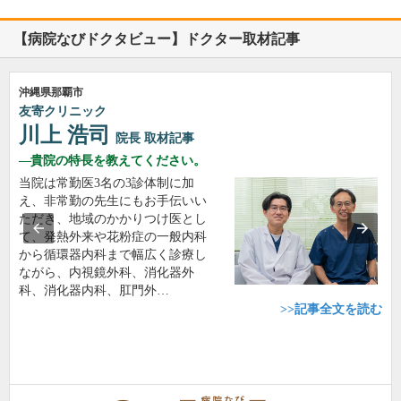
【病院なびドクタビュー】ドクター取材記事
沖縄県那覇市
友寄クリニック
川上 浩司
院長
取材記事
貴院の特長を教えてください。
当院は常勤医3名の3診体制に加
え、非常勤の先生にもお手伝いい
ただき、地域のかかりつけ医とし
て、発熱外来や花粉症の一般内科
から循環器内科まで幅広く診療し
ながら、内視鏡外科、消化器外
科、消化器内科、肛門外…
>>記事全文を読む