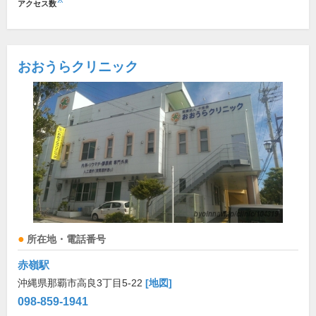
※
アクセス数
おおうらクリニック
所在地・電話番号
赤嶺駅
沖縄県那覇市高良3丁目5-22
[地図]
098-859-1941