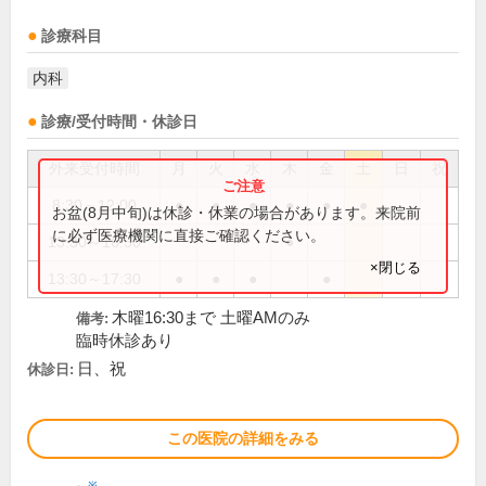
診療科目
内科
診療/受付時間・休診日
外来受付時間
月
火
水
木
金
土
日
祝
8:30～12:00
●
●
●
●
●
●
お盆(8月中旬)は休診・休業の場合があります。来院前
に必ず医療機関に直接ご確認ください。
13:30～16:30
●
×閉じる
13:30～17:30
●
●
●
●
木曜16:30まで 土曜AMのみ
備考:
臨時休診あり
日、祝
休診日:
この医院の詳細をみる