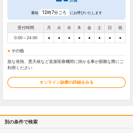
分後
12
7
時
分ごろ
最短
にお呼びいたします
受付時間
月
火
水
木
金
土
日
祝
0:00～24:00
●
●
●
●
●
●
●
●
その他
急な発熱、悪天候など直接医療機関に掛かる事が困難な際にご
利用ください
オンライン診療の詳細をみる
別の条件で検索