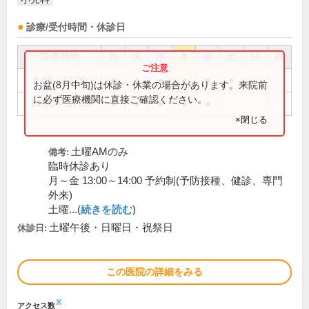
診療/受付時間・休診日
診療時間
月
火
水
木
金
土
日
祝
8:45～12:00
●
●
●
●
●
●
お盆(8月中旬)は休診・休業の場合があります。来院前
に必ず医療機関に直接ご確認ください。
14:30～18:00
●
●
●
●
●
×閉じる
土曜AMのみ
備考:
臨時休診あり
月～金 13:00～14:00 予約制(予防接種、健診、専門
外来)
土曜...(
続きを読む
)
土曜午後・日曜日・祝祭日
休診日:
この医院の詳細をみる
※
アクセス数