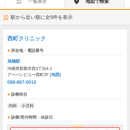
一覧表示
地図で検索
駅から近い順に全
5
件を表示
西町クリニック
所在地・電話番号
旭橋駅
沖縄県那覇市西3丁目4-1
アーバンビユー西町2F
[地図]
098-867-0010
診療科目
内科
小児科
診療/受付時間・休診日
外来受付時間
月
火
水
木
金
土
日
祝