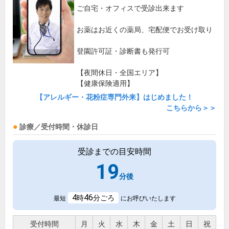
ご自宅・オフィスで受診出来ます
お薬はお近くの薬局、宅配便でお受け取り
登園許可証・診断書も発行可
【夜間休日・全国エリア】
【健康保険適用】
【アレルギー・花粉症専門外来】はじめました！
こちらから＞＞
診療／受付時間・休診日
受診までの目安時間
19
分後
4
46
時
分ごろ
最短
にお呼びいたします
受付時間
月
火
水
木
金
土
日
祝