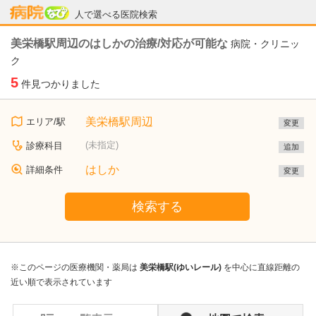
病院なび
人で選べる医院検索
美栄橋駅周辺のはしかの治療/対応が可能な
病院・クリニッ
ク
5
件見つかりました
美栄橋駅周辺
エリア/駅
変更
(未指定)
診療科目
追加
はしか
詳細条件
変更
検索する
※このページの医療機関・薬局は
美栄橋駅(ゆいレール)
を中心に直線距離の
近い順で表示されています