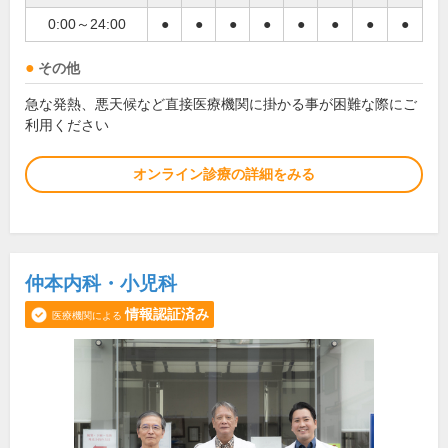
0:00～24:00
●
●
●
●
●
●
●
●
その他
急な発熱、悪天候など直接医療機関に掛かる事が困難な際にご
利用ください
オンライン診療の詳細をみる
仲本内科・小児科
情報認証済み
医療機関による