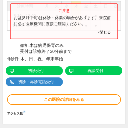
診療時間
月
火
水
木
金
土
日
祝
8:30～12:00
●
●
●
●
●
お盆(8月中旬)は休診・休業の場合があります。来院前
に必ず医療機関に直接ご確認ください。
14:00～17:30
●
●
●
●
●
×閉じる
木は病児保育のみ
備考:
受付は診療終了30分前まで
木、日、祝、年末年始
休診日:
初診受付
再診受付
初診・再診電話受付
この医院の詳細をみる
※
アクセス数