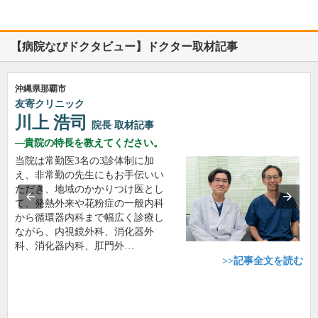
【病院なびドクタビュー】ドクター取材記事
沖縄県那覇市
友寄クリニック
川上 浩司
院長
取材記事
貴院の特長を教えてください。
当院は常勤医3名の3診体制に加
え、非常勤の先生にもお手伝いい
ただき、地域のかかりつけ医とし
て、発熱外来や花粉症の一般内科
から循環器内科まで幅広く診療し
ながら、内視鏡外科、消化器外
科、消化器内科、肛門外…
>>記事全文を読む