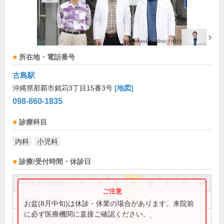
所在地・電話番号
古島駅
沖縄県那覇市銘苅3丁目15番3号
[地図]
098-860-1835
診療科目
内科
小児科
診療/受付時間・休診日
外来受付時間
月
火
水
木
金
土
日
祝
9:00～12:00
●
●
●
●
●
●
お盆(8月中旬)は休診・休業の場合があります。来院前
に必ず医療機関に直接ご確認ください。
14:00～17:30
●
●
●
●