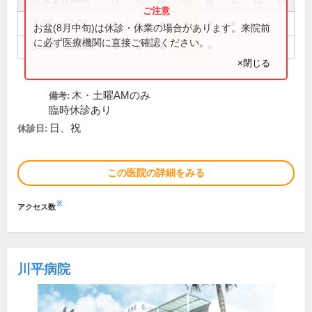
9:00～12:00
●
●
●
●
●
●
お盆(8月中旬)は休診・休業の場合があります。来院前
に必ず医療機関に直接ご確認ください。
14:00～18:00
●
●
●
●
×閉じる
木・土曜AMのみ
備考:
臨時休診あり
日、祝
休診日:
この医院の詳細をみる
※
アクセス数
川平病院