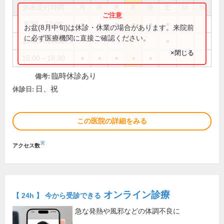
外来受付時間
月
火
水
木
金
土
日
祝
9:30～13:00
●
●
●
●
●
●
お盆(8月中旬)は休診・休業の場合があります。来院前
に必ず医療機関に直接ご確認ください。
15:00～17:00
●
×閉じる
15:00～18:30
●
●
●
●
●
臨時休診あり
備考:
日、祝
休診日:
この医院の詳細をみる
※
アクセス数
オンライン診療
【 24h 】 今から受診できる
急な発熱や風邪などの体調不良に