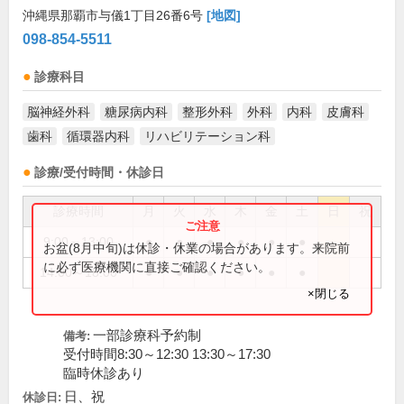
沖縄県那覇市与儀1丁目26番6号
[地図]
098-854-5511
診療科目
脳神経外科
糖尿病内科
整形外科
外科
内科
皮膚科
歯科
循環器内科
リハビリテーション科
診療/受付時間・休診日
診療時間
月
火
水
木
金
土
日
祝
9:00～13:00
●
●
●
●
●
●
お盆(8月中旬)は休診・休業の場合があります。来院前
に必ず医療機関に直接ご確認ください。
14:00～18:00
●
●
●
●
●
●
×閉じる
一部診療科予約制
備考:
受付時間8:30～12:30 13:30～17:30
臨時休診あり
日、祝
休診日: