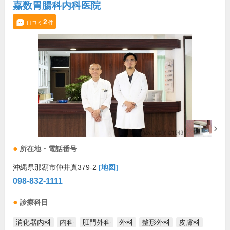
嘉数胃腸科内科医院
2
口コミ
件
所在地・電話番号
沖縄県那覇市仲井真379-2
[地図]
098-832-1111
診療科目
消化器内科
内科
肛門外科
外科
整形外科
皮膚科