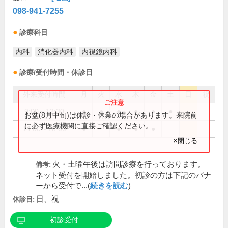
098-941-7255
診療科目
内科
消化器内科
内視鏡内科
診療/受付時間・休診日
外来受付時間
月
火
水
木
金
土
日
祝
9:00～12:30
●
●
●
●
●
●
お盆(8月中旬)は休診・休業の場合があります。来院前
に必ず医療機関に直接ご確認ください。
14:00～18:00
●
●
●
●
×閉じる
火・土曜午後は訪問診療を行っております。
備考:
ネット受付を開始しました。初診の方は下記のバナ
ーから受付で...(
続きを読む
)
日、祝
休診日:
初診受付