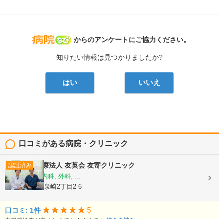
病院なび
からのアンケートにご協力ください。
知りたい情報は見つかりましたか?
はい
いいえ
口コミがある病院・クリニック
医療法人 友英会
友寄クリニック
認証済み
内科, 消化器内科, 外科, ...
沖縄県那覇市泉崎2丁目2-6
5
口コミ: 1件