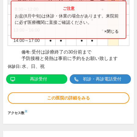
8:30～12:00
●
お盆(8月中旬)は休診・休業の場合があります。来院前
9:00～13:00
●
●
●
●
に必ず医療機関に直接ご確認ください。
13:00～16:00
●
×閉じる
14:00～17:00
●
●
●
●
受付は診療終了の30分前まで
備考:
予防接種と発熱は事前に予約をお願い致します
水、日、祝
休診日:
再診受付
初診・再診電話受付
この医院の詳細をみる
※
アクセス数