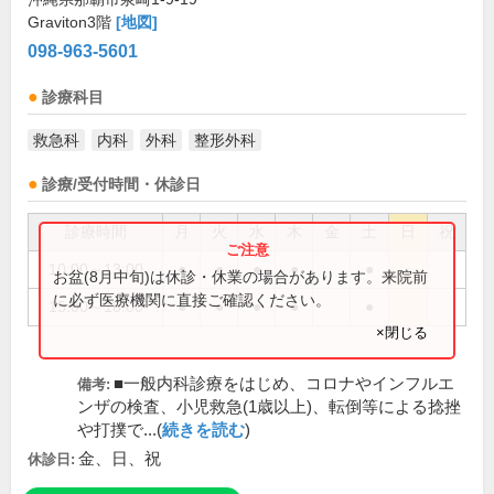
Graviton3階
[地図]
098-963-5601
診療科目
救急科
内科
外科
整形外科
診療/受付時間・休診日
診療時間
月
火
水
木
金
土
日
祝
10:00～13:00
●
●
●
●
●
お盆(8月中旬)は休診・休業の場合があります。来院前
に必ず医療機関に直接ご確認ください。
15:00～18:00
●
●
●
●
●
×閉じる
■一般内科診療をはじめ、コロナやインフルエ
備考:
ンザの検査、小児救急(1歳以上)、転倒等による捻挫
や打撲で...(
続きを読む
)
金、日、祝
休診日: