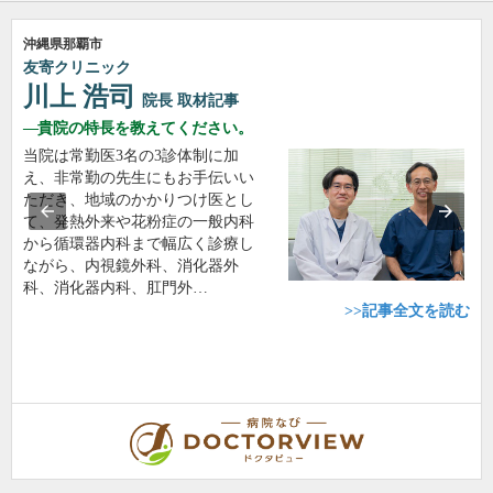
沖縄県那覇市
友寄クリニック
川上 浩司
院長
取材記事
貴院の特長を教えてください。
当院は常勤医3名の3診体制に加
え、非常勤の先生にもお手伝いい
ただき、地域のかかりつけ医とし
て、発熱外来や花粉症の一般内科
から循環器内科まで幅広く診療し
ながら、内視鏡外科、消化器外
科、消化器内科、肛門外…
>>記事全文を読む