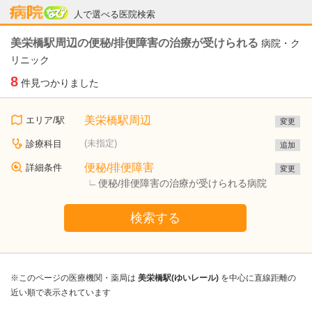
病院なび
人で選べる医院検索
美栄橋駅周辺の便秘/排便障害の治療が受けられる
病院・ク
リニック
8
件見つかりました
美栄橋駅周辺
エリア/駅
変更
(未指定)
診療科目
追加
便秘/排便障害
詳細条件
変更
便秘/排便障害の治療が受けられる病院
検索する
※このページの医療機関・薬局は
美栄橋駅(ゆいレール)
を中心に直線距離の
近い順で表示されています