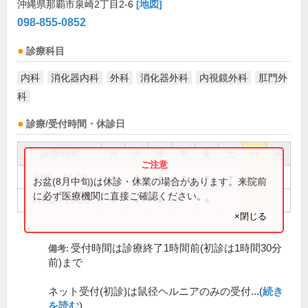
沖縄県那覇市泉崎2丁目2-6
[地図]
098-855-0852
診療科目
内科
消化器内科
外科
消化器外科
内視鏡外科
肛門外
科
診療/受付時間・休診日
診療時間
月
火
水
木
金
土
日
祝
9:00～13:00
●
●
●
●
●
●
お盆(8月中旬)は休診・休業の場合があります。来院前
に必ず医療機関に直接ご確認ください。
14:00～18:00
●
●
●
●
×閉じる
受付時間は診療終了1時間前(初診は1時間30分
備考:
前)まで
ネット受付(初診)は鼠径ヘルニアのみの受付...(
続き
を読む
)