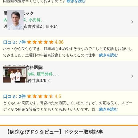
内視鏡検査が辛くなくておすすめです
続きを読む
開邦クリニック
内科, 胃腸科, 小児科, ...
沖縄県那覇市古波蔵2丁目4-14
4.86
口コミ: 7件
ネットから受付ができ、駐車場も止めやすそうなのでこちらで初診をお願いし
てみました。土曜日の午後も診察してもらえるのは仕事...
続きを読む
嘉数胃腸科内科医院
消化器内科, 内科, 肛門外科, ...
沖縄県那覇市仲井真379-2
4.5
口コミ: 2件
とてもいい病院です。胃炎のため通院しているのですが、対応も良く、スピー
ディかつ的確な診断でとてもとてもありがたいです。胃...
続きを読む
【病院なびドクタビュー】ドクター取材記事