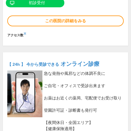
初診受付
この医院の詳細をみる
※
アクセス数
オンライン診療
【 24h 】 今から受診できる
急な発熱や風邪などの体調不良に
ご自宅・オフィスで受診出来ます
お薬はお近くの薬局、宅配便でお受け取り
登園許可証・診断書も発行可
【夜間休日・全国エリア】
【健康保険適用】