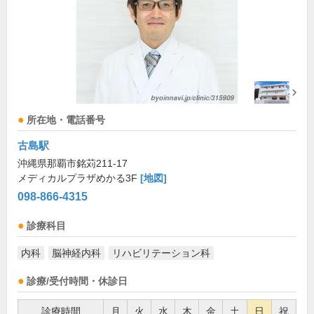
所在地・電話番号
古島駅
沖縄県那覇市銘苅211-17
メディカルプラザめかる3F
[地図]
098-866-4315
診療科目
内科
脳神経内科
リハビリテーション科
診療/受付時間・休診日
診療時間
月
火
水
木
金
土
日
祝