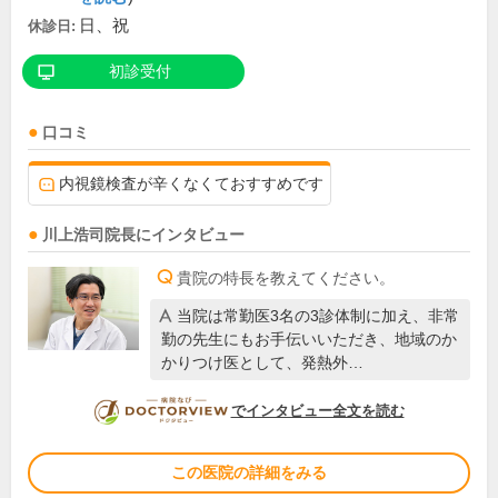
日、祝
休診日:
初診受付
口コミ
内視鏡検査が辛くなくておすすめです
川上浩司
院長
にインタビュー
貴院の特長を教えてください。
当院は常勤医3名の3診体制に加え、非常
勤の先生にもお手伝いいただき、地域のか
かりつけ医として、発熱外…
DOCTORVIEW
でインタビュー全文を読む
この医院の詳細をみる