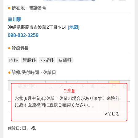
所在地・電話番号
壺川駅
沖縄県那覇市古波蔵2丁目4-14
[地図]
098-832-3259
診療科目
内科
胃腸科
小児科
皮膚科
診療/受付時間・休診日
診療時間
月
火
水
木
金
土
日
祝
9:00～12:30
●
●
●
●
●
●
お盆(8月中旬)は休診・休業の場合があります。来院前
に必ず医療機関に直接ご確認ください。
14:00～18:00
●
●
●
●
×閉じる
日、祝
休診日: