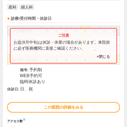
産科
婦人科
診療/受付時間・休診日
診療時間
月
火
水
木
金
土
日
祝
9:00～12:00
●
●
●
●
●
●
お盆(8月中旬)は休診・休業の場合があります。来院前
に必ず医療機関に直接ご確認ください。
14:00～17:00
●
×閉じる
14:00～18:00
●
●
●
●
予約制
備考:
WEB予約可
臨時休診あり
日、祝
休診日:
この医院の詳細をみる
※
アクセス数