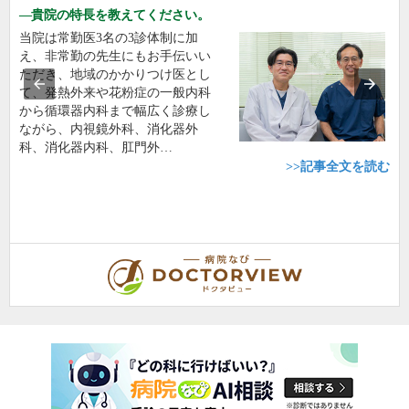
貴院の特長を教えてください。
当院は常勤医3名の3診体制に加
え、非常勤の先生にもお手伝いい
ただき、地域のかかりつけ医とし
て、発熱外来や花粉症の一般内科
から循環器内科まで幅広く診療し
ながら、内視鏡外科、消化器外
科、消化器内科、肛門外…
>>記事全文を読む