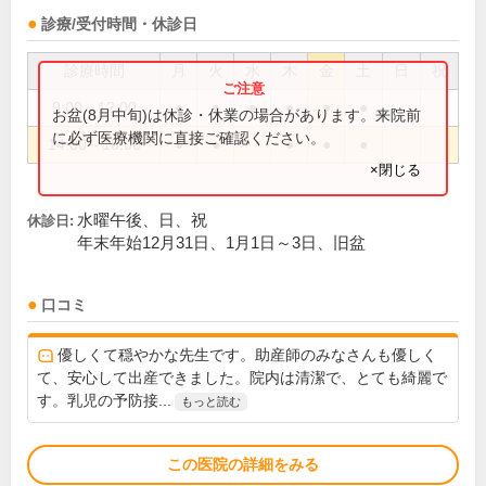
診療/受付時間・休診日
診療時間
月
火
水
木
金
土
日
祝
9:00～12:00
●
●
●
●
●
●
お盆(8月中旬)は休診・休業の場合があります。来院前
に必ず医療機関に直接ご確認ください。
14:00～18:00
●
●
●
●
●
×閉じる
水曜午後、日、祝
休診日:
年末年始12月31日、1月1日～3日、旧盆
口コミ
優しくて穏やかな先生です。助産師のみなさんも優しく
て、安心して出産できました。院内は清潔で、とても綺麗で
す。乳児の予防接...
もっと読む
この医院の詳細をみる