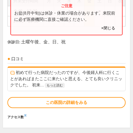
外来受付時間
月
火
水
木
金
土
日
祝
9:45～12:30
●
●
●
●
●
お盆(8月中旬)は休診・休業の場合があります。来院前
に必ず医療機関に直接ご確認ください。
14:30～19:30
●
●
●
●
×閉じる
土曜午後、金、日、祝
休診日:
口コミ
初めて行った病院だったのですが、今後婦人科に行くこ
とがあればまたここに来たいと思える、とても良いクリニッ
クでした。 初来...
もっと読む
この医院の詳細をみる
※
アクセス数