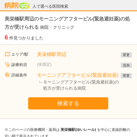
病院なび
人で選べる医院検索
美栄橋駅周辺のモーニングアフターピル(緊急避妊薬)の処
方が受けられる
病院・クリニック
6
件見つかりました
美栄橋駅周辺
エリア/駅
変更
(未指定)
診療科目
追加
モーニングアフターピル(緊急避妊薬)
詳細条件
変更
モーニングアフターピル(緊急避妊薬)の
処方が受けられる病院
検索する
※このページの医療機関・薬局は
美栄橋駅(ゆいレール)
を中心に直線距離の
近い順で表示されています