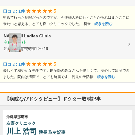
5
口コミ: 1件
初めて行った病院だったのですが、今後婦人科に行くことがあればまたここに
来たいと思える、とても良いクリニックでした。 初来...
続きを読む
NAKACHI Ladies Clinic
産科, 婦人科
沖縄県那覇市安謝1-20-16
5
口コミ: 1件
優しくて穏やかな先生です。助産師のみなさんも優しくて、安心して出産でき
ました。院内は清潔で、とても綺麗です。乳児の予防接...
続きを読む
【病院なびドクタビュー】ドクター取材記事
沖縄県那覇市
友寄クリニック
川上 浩司
院長
取材記事