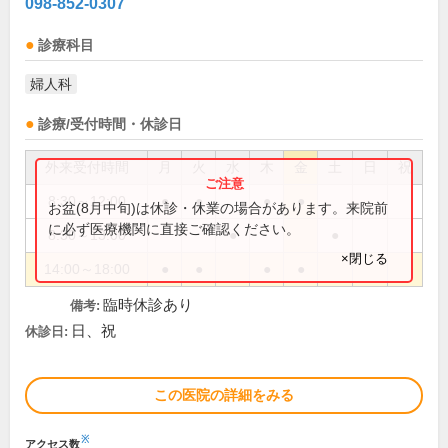
098-852-0307
診療科目
婦人科
診療/受付時間・休診日
外来受付時間
月
火
水
木
金
土
日
祝
8:30～12:00
●
●
●
●
お盆(8月中旬)は休診・休業の場合があります。来院前
に必ず医療機関に直接ご確認ください。
8:30～13:00
●
●
×閉じる
14:00～18:00
●
●
●
●
臨時休診あり
備考:
日、祝
休診日:
この医院の詳細をみる
※
アクセス数