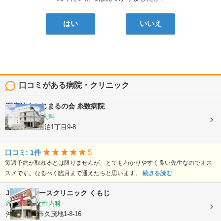
はい
いいえ
口コミがある病院・クリニック
医療法人かじまるの会
糸数病院
小児科, 産婦人科
沖縄県那覇市泊1丁目9-8
5
口コミ: 1件
毎週予約が取れるとは限りませんが、とてもわかりやすく良い先生なのでオス
スメです。なるべく臨月まで通えたらと思います。
続きを読む
Joyレディースクリニック くもじ
産婦人科, 女性内科
沖縄県那覇市久茂地1-8-16