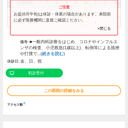
診療時間
月
火
水
木
金
土
日
祝
10:00～13:00
●
●
●
●
●
お盆(8月中旬)は休診・休業の場合があります。来院前
に必ず医療機関に直接ご確認ください。
15:00～18:00
●
●
●
●
●
×閉じる
■一般内科診療をはじめ、コロナやインフルエ
備考:
ンザの検査、小児救急(1歳以上)、転倒等による捻挫
や打撲で...(
続きを読む
)
金、日、祝
休診日:
初診受付
この医院の詳細をみる
※
アクセス数