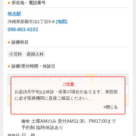
所在地・電話番号
牧志駅
沖縄県那覇市泊1丁目9-8
[地図]
098-863-4103
診療科目
小児科
産婦人科
診療/受付時間・休診日
外来受付時間
月
火
水
木
金
土
日
祝
9:00～12:00
●
●
●
●
●
●
お盆(8月中旬)は休診・休業の場合があります。来院前
に必ず医療機関に直接ご確認ください。
14:00～18:00
●
●
●
●
●
×閉じる
土曜AMのみ 受付AM11:30、PM17:00まで
備考:
予約制 臨時休診あり
日、祝
休診日: