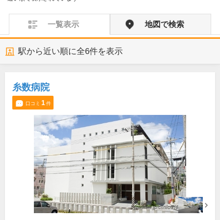
一覧表示
地図で検索
駅から近い順に全
6
件を表示
糸数病院
1
口コミ
件