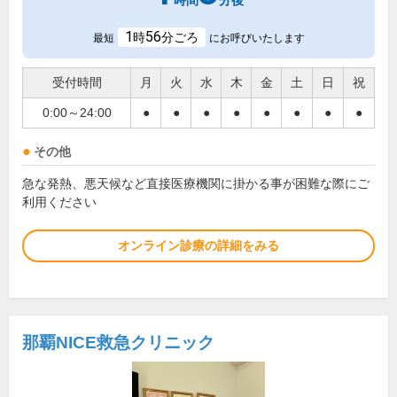
時間
分後
1
56
時
分ごろ
最短
にお呼びいたします
受付時間
月
火
水
木
金
土
日
祝
0:00～24:00
●
●
●
●
●
●
●
●
その他
急な発熱、悪天候など直接医療機関に掛かる事が困難な際にご
利用ください
オンライン診療の詳細をみる
那覇NICE救急クリニック