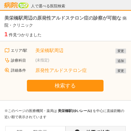
病院なび
人で選べる医院検索
美栄橋駅周辺の原発性アルドステロン症の診察が可能な
病
院・クリニック
1
件見つかりました
美栄橋駅周辺
エリア/駅
変更
(未指定)
診療科目
追加
原発性アルドステロン症
詳細条件
変更
検索する
※このページの医療機関・薬局は
美栄橋駅(ゆいレール)
を中心に直線距離の
近い順で表示されています