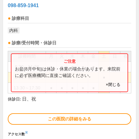
098-859-1941
診療科目
内科
診療/受付時間・休診日
診療時間
月
火
水
木
金
土
日
祝
8:30～11:30
●
●
●
●
●
お盆(8月中旬)は休診・休業の場合があります。来院前
に必ず医療機関に直接ご確認ください。
8:30～12:30
●
×閉じる
13:30～17:30
●
●
●
●
●
日、祝
休診日:
この医院の詳細をみる
※
アクセス数