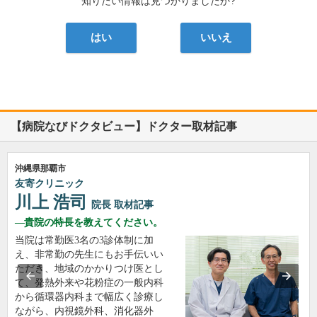
知りたい情報は見つかりましたか?
はい
いいえ
【病院なびドクタビュー】ドクター取材記事
沖縄県那覇市
友寄クリニック
川上 浩司
院長
取材記事
貴院の特長を教えてください。
当院は常勤医3名の3診体制に加
え、非常勤の先生にもお手伝いい
ただき、地域のかかりつけ医とし
て、発熱外来や花粉症の一般内科
から循環器内科まで幅広く診療し
ながら、内視鏡外科、消化器外