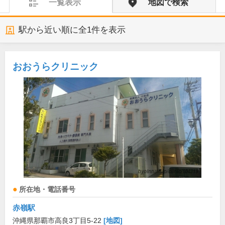
一覧表示
地図で検索
駅から近い順に全
1
件を表示
おおうらクリニック
所在地・電話番号
赤嶺駅
沖縄県那覇市高良3丁目5-22
[地図]