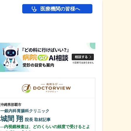
医療機関の皆様へ
医師(ドクター)の
沖縄県那覇市
東京都中野区
一銀内科胃腸科クリニック
中野富士見
城間 翔
冨岡 亮太
院長
取材記事
内視鏡検査は、どのくらいの頻度で受けるとよ
特に先生が力を