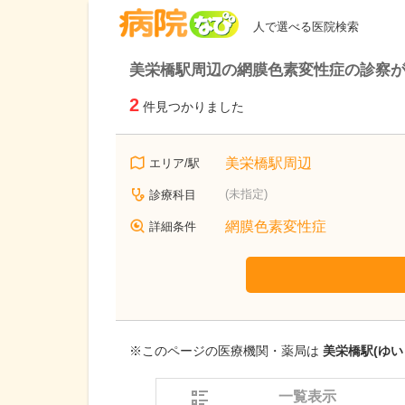
病院なび
人で選べる医院検索
美栄橋駅周辺の網膜色素変性症の診察
2
件見つかりました
美栄橋駅周辺
エリア/駅
(未指定)
診療科目
網膜色素変性症
詳細条件
※このページの医療機関・薬局は
美栄橋駅(ゆい
一覧表示