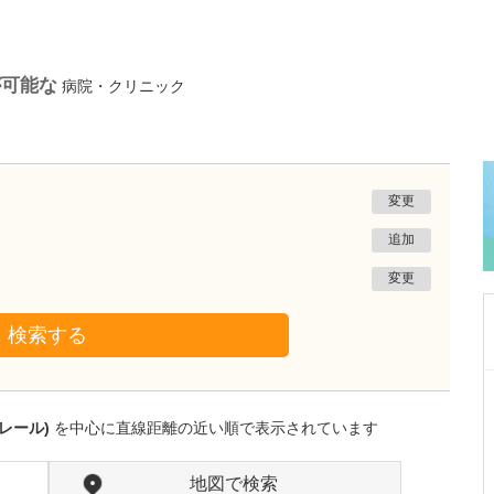
が可能な
病院・クリニック
変更
追加
変更
検索する
沖縄県那覇市
友寄クリニック
レール)
を中心に直線距離の近い順で表示されています
川上 浩司
院長
取材記事
貴院の特長を教えてください。
地図で検索