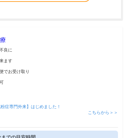
療
不良に
来ます
便でお受け取り
可
花粉症専門外来】はじめました！
こちらから＞＞
診までの目安時間