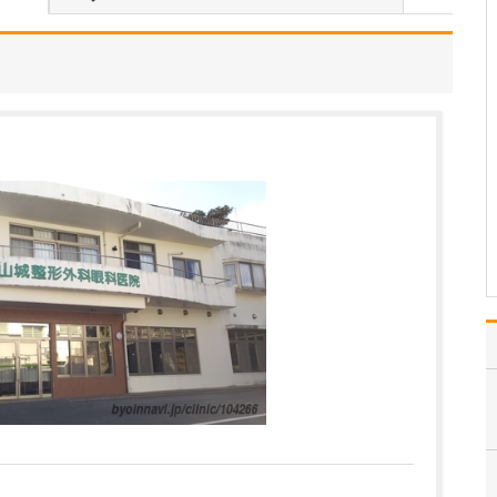
当院は常勤医3名の3診体
制に加え、非常勤の先生
にもお手伝いいただき、
地域のかかりつけ医とし
て、発熱外来や花粉症の
一般内科から循環器内科
まで幅広く診療しなが
ら、内視鏡外科、消化器
外科、消化器内科、肛門
外…
>>記事全文を読む