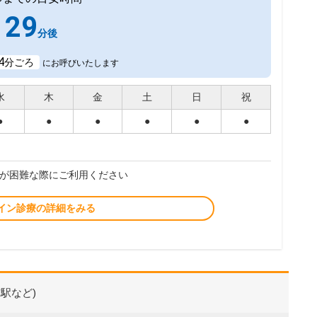
29
分後
4
分ごろ
にお呼びいたします
水
木
金
土
日
祝
●
●
●
●
●
●
が困難な際にご利用ください
イン診療の詳細をみる
駅など)