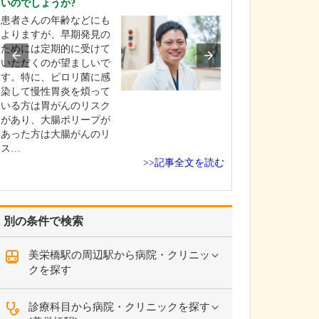
いのでしょうか?
ください。
患者さんの年齢などにも
これまで耳を専
よりますが、早期発見の
を積んできたこ
ためには定期的に受けて
り、難聴や突発
いただくのが望ましいで
中耳炎をはじめ
す。特に、ピロリ菌に感
やめまいなどの
染して慢性胃炎を煩って
療には特に力を
いる方は胃がんのリスク
ます。難聴は原
があり、大腸ポリープが
て治療法が異な
あった方は大腸がんのリ
まずは詳しい検
ス…
こに…
>>記事全文を読む
別の条件で検索
美栄橋駅の周辺駅から病院・クリニッ
クを探す
診療科目から病院・クリニックを探す