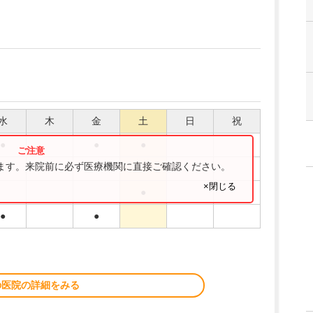
水
木
金
土
日
祝
●
●
●
ります。来院前に必ず医療機関に直接ご確認ください。
●
×閉じる
●
●
●
の医院の詳細をみる