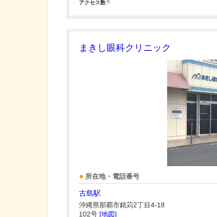
※
アクセス数
まきし眼科クリニック
所在地・電話番号
古島駅
沖縄県那覇市銘苅2丁目4-18
102号
[地図]