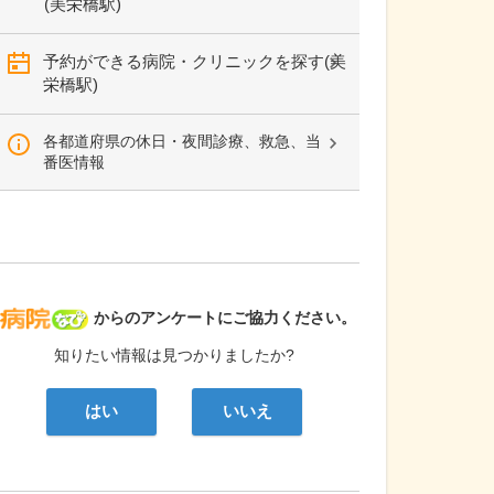
(美栄橋駅)
予約ができる病院・クリニックを探す(美
栄橋駅)
各都道府県の休日・夜間診療、救急、当
番医情報
病院なび
からのアンケートにご協力ください。
知りたい情報は見つかりましたか?
はい
いいえ