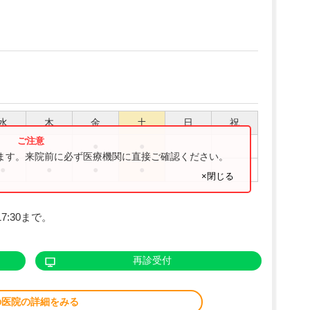
水
木
金
土
日
祝
●
●
ります。来院前に必ず医療機関に直接ご確認ください。
●
●
●
●
×閉じる
7:30まで。
再診受付
の医院の詳細をみる