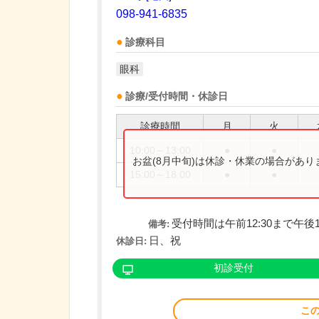
098-941-6835
診療科目
眼科
診療/受付時間・休診日
診療時間
月
火
10:00～13:00
●
●
お盆(8月中旬)は休診・休業の場合があ
15:00～18:00
●
●
受付時間は午前12:30まで午後1
備考:
日、祝
休診日:
初診受付
こ