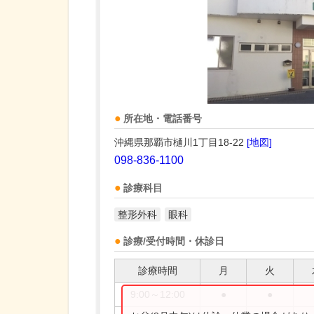
所在地・電話番号
沖縄県那覇市樋川1丁目18-22
[地図]
098-836-1100
診療科目
整形外科
眼科
診療/受付時間・休診日
診療時間
月
火
9:00～12:00
●
●