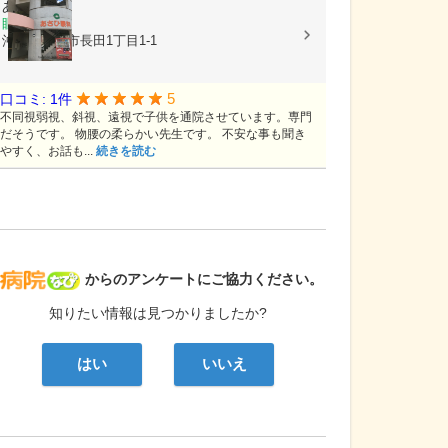
あさひ眼科
眼科
沖縄県那覇市長田1丁目1-1
5
口コミ: 1件
不同視弱視、斜視、遠視で子供を通院させています。専門
だそうです。 物腰の柔らかい先生です。 不安な事も聞き
やすく、お話も...
続きを読む
病院なび
からのアンケートにご協力ください。
知りたい情報は見つかりましたか?
はい
いいえ