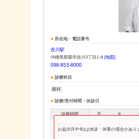
所在地・電話番号
壺川駅
沖縄県那覇市壺川3丁目1-8
[地図]
098-853-8000
診療科目
眼科
診療/受付時間・休診日
診療時間
月
火
9:00～12:00
●
●
お盆(8月中旬)は休診・休業の場合があ
9:00～13:00