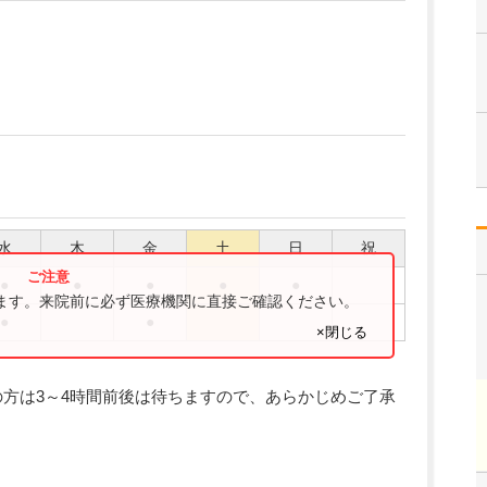
水
木
金
土
日
祝
●
●
●
●
●
ります。来院前に必ず医療機関に直接ご確認ください。
●
●
×閉じる
方は3～4時間前後は待ちますので、あらかじめご了承