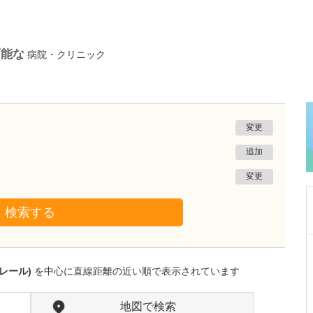
可能な
病院・クリニック
変更
追加
変更
検索する
沖縄県那覇市
一銀内科胃腸科クリニック
レール)
を中心に直線距離の近い順で表示されています
城間 翔
院長
取材記事
内視鏡検査は、どのくらいの頻度で受けるとよ
地図で検索