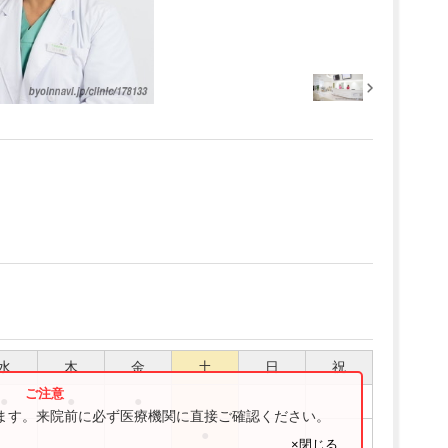
水
木
金
土
日
祝
●
●
●
ります。来院前に必ず医療機関に直接ご確認ください。
●
×閉じる