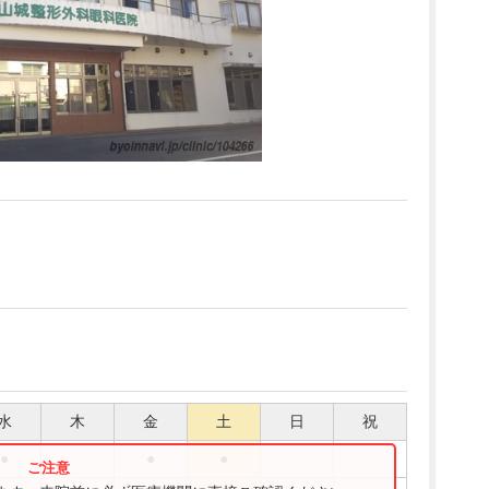
水
木
金
土
日
祝
●
●
●