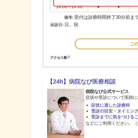
14:00～18:00
●
●
受付は診療時間終了30分前ま
備考:
日、祝
休診日:
こ
※
アクセス数
【24h】
病院なび医療相談
病院なび公式サービス
症状や受診について医師に
症状に適した診療科
受診の目安・タイミン
受診までに気をつける
などにご利用ください。（