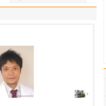
いのでしょうか?
患者さんの年齢などにも
よりますが、早期発見の
ためには定期的に受けて
いただくのが望ましいで
す。特に、ピロリ菌に感
染して慢性胃炎を煩って
いる方は胃がんのリスク
があり、大腸ポリープが
あった方は大腸がんのリ
ス…
>>記事全文を読む