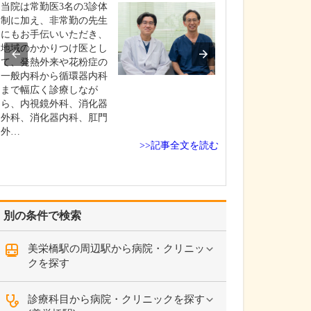
ください。
当院は常勤医3名の3診体
これまで耳を専
制に加え、非常勤の先生
を積んできたこ
にもお手伝いいただき、
り、難聴や突発
地域のかかりつけ医とし
中耳炎をはじめ
て、発熱外来や花粉症の
やめまいなどの
一般内科から循環器内科
療には特に力を
まで幅広く診療しなが
ます。難聴は原
ら、内視鏡外科、消化器
て治療法が異な
外科、消化器内科、肛門
まずは詳しい検
外…
>>記事全文を読む
こに…
別の条件で検索
美栄橋駅の周辺駅から病院・クリニッ
クを探す
診療科目から病院・クリニックを探す