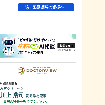
医療機関の皆様へ
医師(ドクター)の
沖縄県那覇市
東京都中野区
友寄クリニック
中野富士見
川上 浩司
冨岡 亮太
院長
取材記事
貴院の特長を教えてください。
特に先生が力を