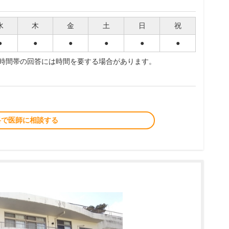
水
木
金
土
日
祝
●
●
●
●
●
●
夜時間帯の回答には時間を要する場合があります。
料で医師に相談する