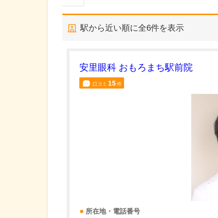
駅から近い順に全
6
件を表示
安里眼科 おもろまち駅前院
15
口コミ
件
所在地・電話番号