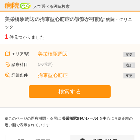
病院なび
人で選べる医院検索
美栄橋駅周辺の拘束型心筋症の診察が可能な
病院・クリニ
ック
1
件見つかりました
美栄橋駅周辺
エリア/駅
変更
(未指定)
診療科目
追加
拘束型心筋症
詳細条件
変更
検索する
※このページの医療機関・薬局は
美栄橋駅(ゆいレール)
を中心に直線距離の
近い順で表示されています