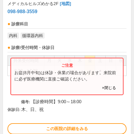
メディカルヒルズめかる2F
[地図]
098-988-3559
診療科目
内科
循環器内科
診療/受付時間・休診日
外来受付時間
月
火
水
木
金
土
日
祝
8:30～17:30
●
●
●
●
●
お盆(8月中旬)は休診・休業の場合があります。来院前
に必ず医療機関に直接ご確認ください。
×閉じる
【診療時間】9:00～18:00
備考:
木、日、祝
休診日:
この医院の詳細をみる