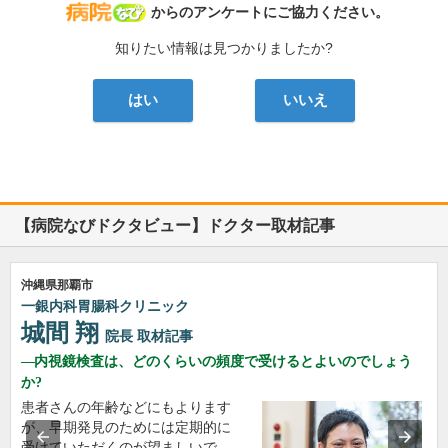
病院なび
からのアンケートにご協力ください。
知りたい情報は見つかりましたか?
はい
いいえ
【病院なびドクタビュー】ドクター取材記事
沖縄県那覇市
一銀内科胃腸科クリニック
城間 翔
院長
取材記事
内視鏡検査は、どのくらいの頻度で受けるとよいのでしょう
か?
患者さんの年齢などにもよります
が、早期発見のためには定期的に
受けていただくのが望ましいで