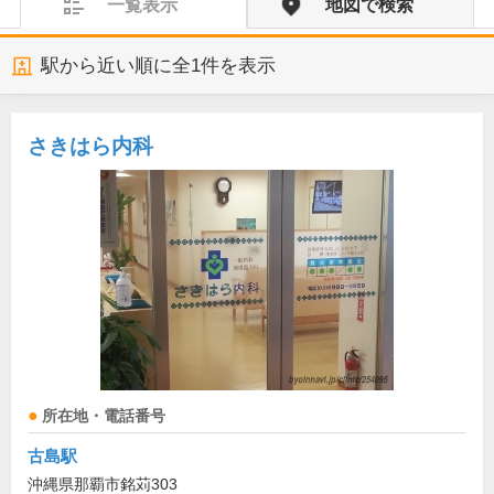
一覧表示
地図で検索
駅から近い順に全
1
件を表示
さきはら内科
所在地・電話番号
古島駅
沖縄県那覇市銘苅303