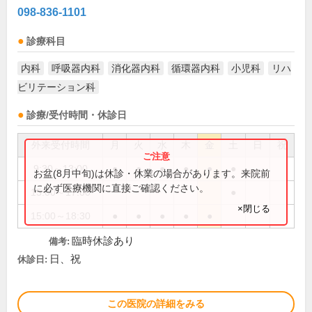
098-836-1101
診療科目
内科
呼吸器内科
消化器内科
循環器内科
小児科
リハ
ビリテーション科
診療/受付時間・休診日
外来受付時間
月
火
水
木
金
土
日
祝
9:30～13:00
●
●
●
●
●
●
お盆(8月中旬)は休診・休業の場合があります。来院前
に必ず医療機関に直接ご確認ください。
15:00～17:00
●
×閉じる
15:00～18:30
●
●
●
●
●
臨時休診あり
備考:
日、祝
休診日:
この医院の詳細をみる