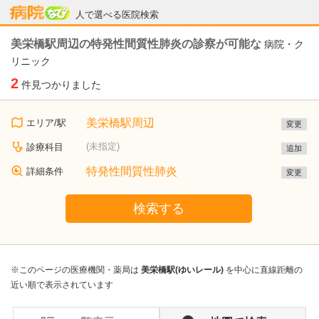
病院なび
人で選べる医院検索
美栄橋駅周辺の特発性間質性肺炎の診察が可能な
病院・ク
リニック
2
件見つかりました
美栄橋駅周辺
エリア/駅
変更
(未指定)
診療科目
追加
特発性間質性肺炎
詳細条件
変更
検索する
※このページの医療機関・薬局は
美栄橋駅(ゆいレール)
を中心に直線距離の
近い順で表示されています