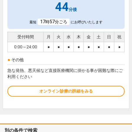
44
分後
17
57
時
分ごろ
最短
にお呼びいたします
受付時間
月
火
水
木
金
土
日
祝
0:00～24:00
●
●
●
●
●
●
●
●
その他
急な発熱、悪天候など直接医療機関に掛かる事が困難な際にご
利用ください
オンライン診療の詳細をみる
別の条件で検索