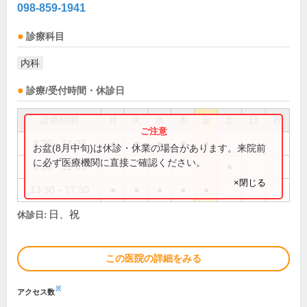
098-859-1941
診療科目
内科
診療/受付時間・休診日
診療時間
月
火
水
木
金
土
日
祝
8:30～11:30
●
●
●
●
●
お盆(8月中旬)は休診・休業の場合があります。来院前
に必ず医療機関に直接ご確認ください。
8:30～12:30
●
×閉じる
13:30～17:30
●
●
●
●
●
日、祝
休診日:
この医院の詳細をみる
※
アクセス数