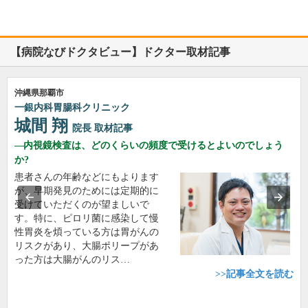
【病院なびドクタビュー】ドクター取材記事
沖縄県那覇市
一銀内科胃腸科クリニック
城間 翔
院長
取材記事
内視鏡検査は、どのくらいの頻度で受けるとよいのでしょう
か?
患者さんの年齢などにもよります
が、早期発見のためには定期的に
受けていただくのが望ましいで
す。特に、ピロリ菌に感染して慢
性胃炎を煩っている方は胃がんの
リスクがあり、大腸ポリープがあ
った方は大腸がんのリス…
>>記事全文を読む