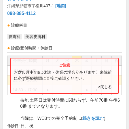
沖縄県那覇市字松川407-1
[地図]
098-885-4112
診療科目
皮膚科
美容皮膚科
診療/受付時間・休診日
外来受付時間
月
火
水
木
金
土
日
祝
9:00～12:00
●
●
●
●
●
●
お盆(8月中旬)は休診・休業の場合があります。来院前
に必ず医療機関に直接ご確認ください。
13:30～16:00
●
●
●
×閉じる
14:30～17:30
●
●
●
土曜日は受付時間に関わらず、午前70番 午後6
備考:
0番 までとなります。
当院は、WEBでの完全予約制...(
続きを読む
)
日、祝
休診日: