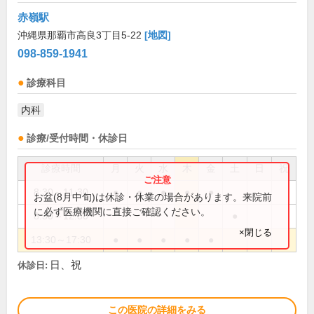
赤嶺駅
沖縄県那覇市高良3丁目5-22
[地図]
098-859-1941
診療科目
内科
診療/受付時間・休診日
診療時間
月
火
水
木
金
土
日
祝
8:30～11:30
●
●
●
●
●
お盆(8月中旬)は休診・休業の場合があります。来院前
に必ず医療機関に直接ご確認ください。
8:30～12:30
●
×閉じる
13:30～17:30
●
●
●
●
●
日、祝
休診日:
この医院の詳細をみる