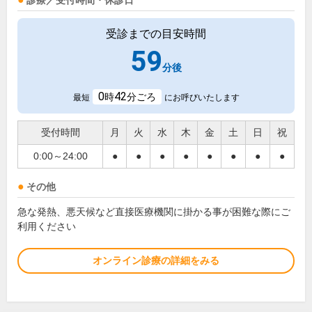
診療／受付時間・休診日
受診までの目安時間
59
分後
0
42
時
分ごろ
最短
にお呼びいたします
受付時間
月
火
水
木
金
土
日
祝
0:00～24:00
●
●
●
●
●
●
●
●
その他
急な発熱、悪天候など直接医療機関に掛かる事が困難な際にご
利用ください
オンライン診療の詳細をみる