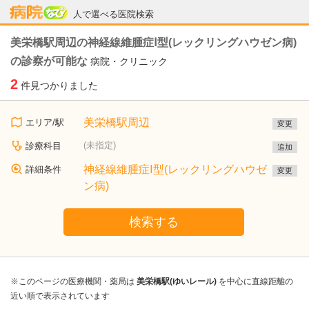
病院なび
人で選べる医院検索
美栄橋駅周辺の神経線維腫症Ⅰ型(レックリングハウゼン病)
の診察が可能な
病院・クリニック
2
件見つかりました
美栄橋駅周辺
エリア/駅
変更
(未指定)
診療科目
追加
神経線維腫症Ⅰ型(レックリングハウゼ
詳細条件
変更
ン病)
検索する
※このページの医療機関・薬局は
美栄橋駅(ゆいレール)
を中心に直線距離の
近い順で表示されています