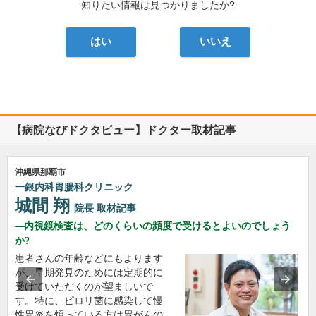
知りたい情報は見つかりましたか?
はい
いいえ
【病院なびドクタビュー】ドクター取材記事
沖縄県那覇市
一銀内科胃腸科クリニック
城間 翔
院長
取材記事
内視鏡検査は、どのくらいの頻度で受けるとよいのでしょう
か?
患者さんの年齢などにもよります
が、早期発見のためには定期的に
受けていただくのが望ましいで
す。特に、ピロリ菌に感染して慢
性胃炎を煩っている方は胃がんの