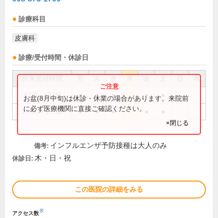
診療科目
皮膚科
診療/受付時間・休診日
外来受付時間
月
火
水
木
金
土
日
祝
9:00～12:00
●
●
●
●
●
お盆(8月中旬)は休診・休業の場合があります。来院前
に必ず医療機関に直接ご確認ください。
14:00～17:30
●
●
●
●
●
×閉じる
インフルエンザ予防接種は大人のみ
備考:
木・日・祝
休診日:
この医院の詳細をみる
※
アクセス数