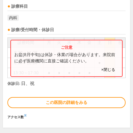
診療科目
内科
診療/受付時間・休診日
診療時間
月
火
水
木
金
土
日
祝
8:30～11:30
●
●
●
●
●
お盆(8月中旬)は休診・休業の場合があります。来院前
に必ず医療機関に直接ご確認ください。
8:30～12:30
●
×閉じる
13:30～17:30
●
●
●
●
●
日、祝
休診日:
この医院の詳細をみる
※
アクセス数