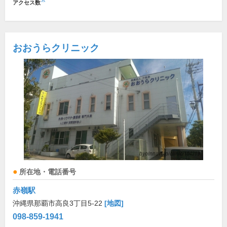
※
アクセス数
おおうらクリニック
所在地・電話番号
赤嶺駅
沖縄県那覇市高良3丁目5-22
[地図]
098-859-1941