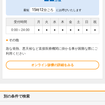
分後
15
12
時
分ごろ
最短
にお呼びいたします
受付時間
月
火
水
木
金
土
日
祝
0:00～24:00
●
●
●
●
●
●
●
●
その他
急な発熱、悪天候など直接医療機関に掛かる事が困難な際にご
利用ください
オンライン診療の詳細をみる
別の条件で検索