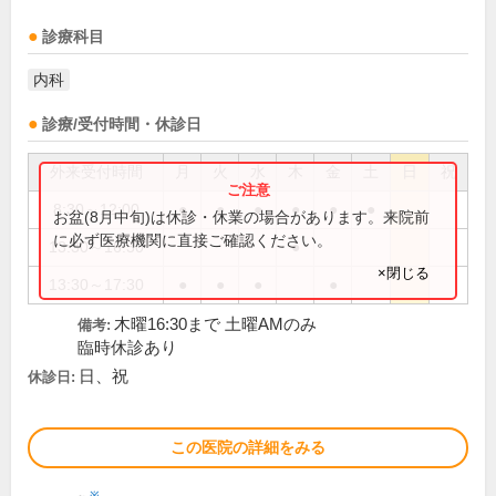
診療科目
内科
診療/受付時間・休診日
外来受付時間
月
火
水
木
金
土
日
祝
8:30～12:00
●
●
●
●
●
●
お盆(8月中旬)は休診・休業の場合があります。来院前
に必ず医療機関に直接ご確認ください。
13:30～16:30
●
×閉じる
13:30～17:30
●
●
●
●
木曜16:30まで 土曜AMのみ
備考:
臨時休診あり
日、祝
休診日:
この医院の詳細をみる