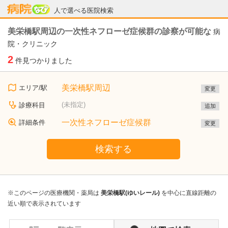
病院なび
人で選べる医院検索
美栄橋駅周辺の一次性ネフローゼ症候群の診察が可能な
病
院・クリニック
2
件見つかりました
美栄橋駅周辺
エリア/駅
変更
(未指定)
診療科目
追加
一次性ネフローゼ症候群
詳細条件
変更
検索する
※このページの医療機関・薬局は
美栄橋駅(ゆいレール)
を中心に直線距離の
近い順で表示されています