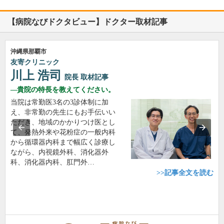
【病院なびドクタビュー】ドクター取材記事
沖縄県那覇市
友寄クリニック
川上 浩司
院長
取材記事
貴院の特長を教えてください。
当院は常勤医3名の3診体制に加
え、非常勤の先生にもお手伝いい
ただき、地域のかかりつけ医とし
て、発熱外来や花粉症の一般内科
から循環器内科まで幅広く診療し
ながら、内視鏡外科、消化器外
科、消化器内科、肛門外…
>>記事全文を読む