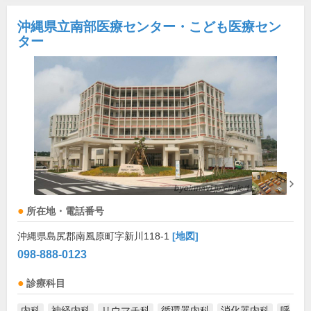
沖縄県立南部医療センター・こども医療セン
ター
所在地・電話番号
沖縄県島尻郡南風原町字新川118-1
[地図]
098-888-0123
診療科目
内科
神経内科
リウマチ科
循環器内科
消化器内科
呼