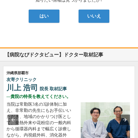
知りたい情報は見つかりましたか?
はい
いいえ
【病院なびドクタビュー】ドクター取材記事
沖縄県那覇市
友寄クリニック
川上 浩司
院長
取材記事
貴院の特長を教えてください。
当院は常勤医3名の3診体制に加
え、非常勤の先生にもお手伝いい
ただき、地域のかかりつけ医とし
て、発熱外来や花粉症の一般内科
から循環器内科まで幅広く診療し
ながら、内視鏡外科、消化器外