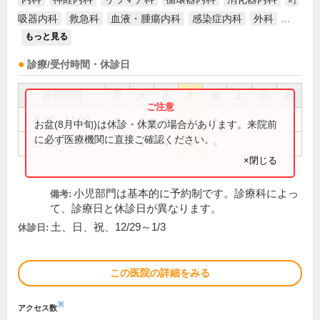
吸器内科
救急科
血液・腫瘍内科
感染症内科
外科
...
もっと見る
診療/受付時間・休診日
診療時間
月
火
水
木
金
土
日
祝
8:30～11:00
●
●
●
●
●
お盆(8月中旬)は休診・休業の場合があります。来院前
に必ず医療機関に直接ご確認ください。
13:00～15:00
●
●
●
●
●
×閉じる
小児部門は基本的に予約制です。診療科によっ
備考:
て、診療日と休診日が異なります。
土、日、祝、12/29～1/3
休診日:
この医院の詳細をみる
※
アクセス数