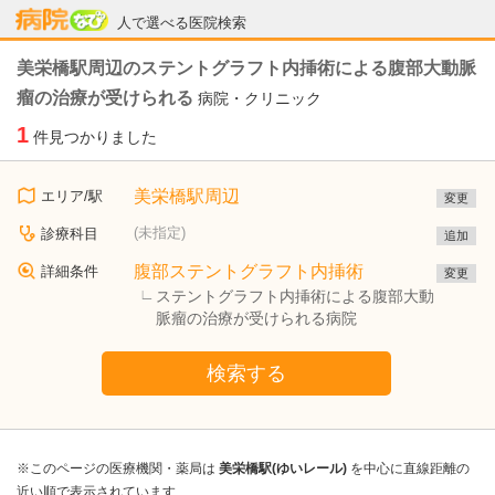
病院なび
人で選べる医院検索
美栄橋駅周辺のステントグラフト内挿術による腹部大動脈
瘤の治療が受けられる
病院・クリニック
1
件見つかりました
美栄橋駅周辺
エリア/駅
変更
(未指定)
診療科目
追加
腹部ステントグラフト内挿術
詳細条件
変更
ステントグラフト内挿術による腹部大動
脈瘤の治療が受けられる病院
検索する
※このページの医療機関・薬局は
美栄橋駅(ゆいレール)
を中心に直線距離の
近い順で表示されています