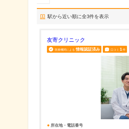
駅から近い順に全
3
件を表示
友寄クリニック
情報認証済み
1
医療機関による
口コミ
件
所在地・電話番号