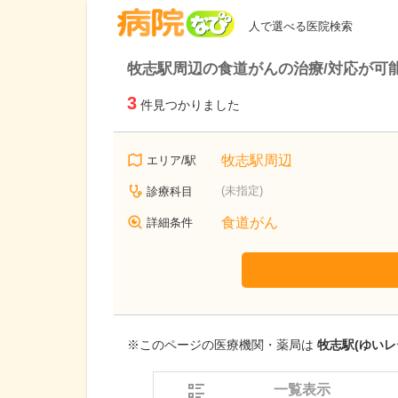
病院なび
人で選べる医院検索
牧志駅周辺の食道がんの治療/対応が可
3
件見つかりました
牧志駅周辺
エリア/駅
(未指定)
診療科目
食道がん
詳細条件
※このページの医療機関・薬局は
牧志駅(ゆいレ
一覧表示