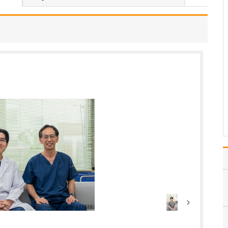
受けられるのか教えてください。
視覚障害というと、身体
障害者手帳の交付対象と
なる6級以上の障害がある
場合を想像される方が多
いかもしれません。しか
し実際には、その等級に
は該当しないものの、視
力や視野の低下によって
日常生活や仕事に支障
を…
>>記事全文を読む