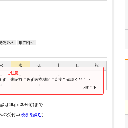
視鏡外科
肛門外科
水
木
金
土
日
祝
●
●
●
●
ります。来院前に必ず医療機関に直接ご確認ください。
●
●
×閉じる
診は1時間30分前)まで
受付...(
続きを読む
)