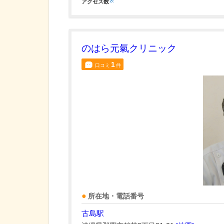
※
アクセス数
のはら元氣クリニック
1
口コミ
件
所在地・電話番号
古島駅