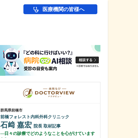
医療機関の皆様へ
医師(ドクター)の
群馬県前橋市
東京都渋谷区
前橋フォレスト内科外科クリニック
代々木クリニッ
石﨑 嘉宏
権東 容秀
院長
取材記事
日々の診療でどのようなことを心がけています
日々の診療で心