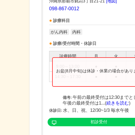
沖縄県那覇市銘苅3丁目21-21
[地図]
098-867-0012
診療科目
がん内科
内科
診療/受付時間・休診日
診療時間
月
火
9:00～13:00
●
●
お盆(8月中旬)は休診・休業の場合があ
14:30～17:30
●
●
午前の最終受付は12:30まで
備考:
午後の最終受付は1...(
続きを読む
)
水、日、祝、12/30~1/3 毎水午後
休診日:
初診受付