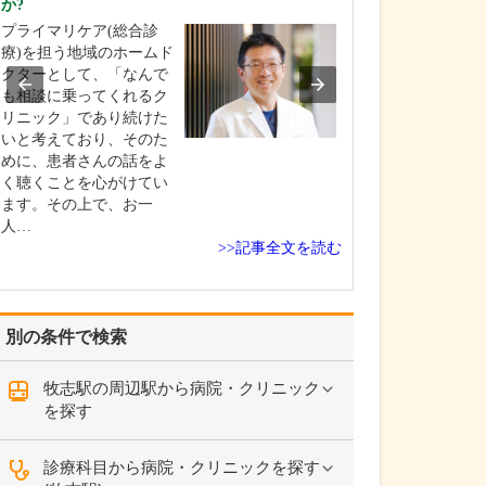
か?
患者さんの症状
プライマリケア(総合診
と、悩みなどを
療)を担う地域のホームド
て、何を求めて
クターとして、「なんで
を把握すること
も相談に乗ってくれるク
います。その上
リニック」であり続けた
さんが当院に期
いと考えており、そのた
ことに、もう一
めに、患者さんの話をよ
アルファして、
く聴くことを心がけてい
とってより良い
ます。その上で、お一
供…
人…
>>記事全文を読む
別の条件で検索
牧志駅の周辺駅から病院・クリニック
を探す
診療科目から病院・クリニックを探す