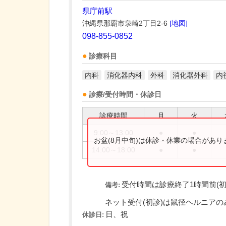
県庁前駅
沖縄県那覇市泉崎2丁目2-6
[地図]
098-855-0852
診療科目
内科
消化器内科
外科
消化器外科
内
診療/受付時間・休診日
診療時間
月
火
9:00～13:00
●
●
お盆(8月中旬)は休診・休業の場合があ
14:00～18:00
●
●
受付時間は診療終了1時間前(初
備考:
ネット受付(初診)は鼠径ヘルニアのみの
日、祝
休診日: