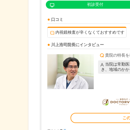
初診受付
口コミ
内視鏡検査が辛くなくておすすめです
川上浩司
院長
にインタビュー
貴院の特長を
当院は常勤医
き、地域のかか
こ