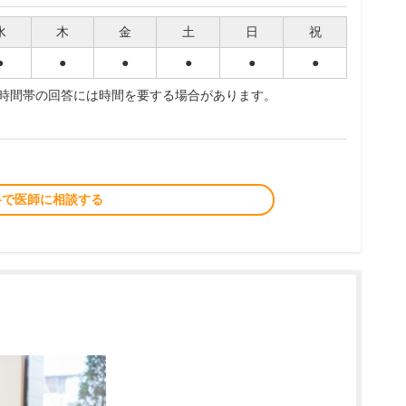
水
木
金
土
日
祝
●
●
●
●
●
●
夜時間帯の回答には時間を要する場合があります。
料で医師に相談する