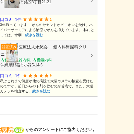
沖縄県那覇市銘苅3丁目21-21
5
口コミ: 1件
3年通っています。 がんのセカンドオピニオンを受け、ハ
イパーサーミアによる治療でがんを抑えています。 私にと
っては、命綱...
続きを読む
医療法人永悠会
一銀内科胃腸科クリ
認証済み
ニック
内科, 消化器内科, 内視鏡内科
沖縄県那覇市小禄5-14-5
5
口コミ: 1件
私はこれまで何度か他の病院で大腸カメラの検査を受けた
のですが、前日からの下剤を飲むのが苦痛で、また、大腸
カメラを検査する...
続きを読む
病院なび
からのアンケートにご協力ください。