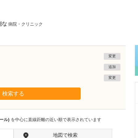
能な
病院・クリニック
変更
追加
変更
検索する
千葉県千葉市花見川区
真清クリニック
ール)
を中心に直線距離の近い順で表示されています
日比野 久美子
院長
取材記事
ロービジョンケアについて、どのような診療が
地図で検索