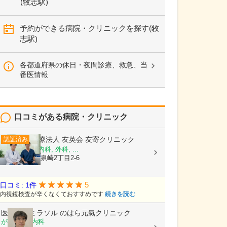
(牧志駅)
予約ができる病院・クリニックを探す(牧
志駅)
各都道府県の休日・夜間診療、救急、当
番医情報
口コミがある病院・クリニック
医療法人 友英会
友寄クリニック
認証済み
内科, 消化器内科, 外科, ...
沖縄県那覇市泉崎2丁目2-6
5
口コミ: 1件
内視鏡検査が辛くなくておすすめです
続きを読む
医療法人ミラソル
のはら元氣クリニック
がん内科, 内科