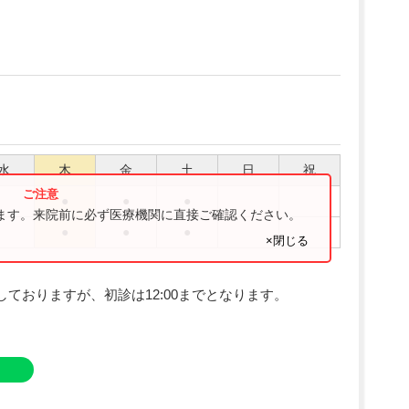
水
木
金
土
日
祝
●
●
●
ります。来院前に必ず医療機関に直接ご確認ください。
●
●
●
×閉じる
としておりますが、初診は12:00までとなります。