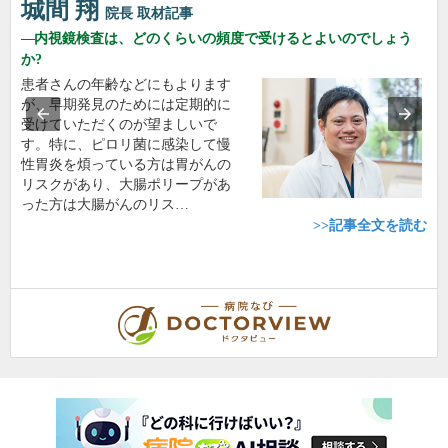
城間 翔
院長
取材記事
内視鏡検査は、どのくらいの頻度で受けるとよいのでしょう
か?
患者さんの年齢などにもよります
が、早期発見のためには定期的に
受けていただくのが望ましいで
す。特に、ピロリ菌に感染して慢
性胃炎を煩っている方は胃がんの
リスクがあり、大腸ポリープがあ
った方は大腸がんのリス…
>>記事全文を読む