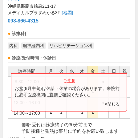
沖縄県那覇市銘苅211-17
メディカルプラザめかる3F
[地図]
098-866-4315
診療科目
内科
脳神経内科
リハビリテーション科
診療/受付時間・休診日
診療時間
月
火
水
木
金
土
日
祝
8:30～12:00
●
お盆(8月中旬)は休診・休業の場合があります。来院前
9:00～13:00
●
●
●
●
に必ず医療機関に直接ご確認ください。
13:00～16:00
●
×閉じる
14:00～17:00
●
●
●
●
受付は診療終了の30分前まで
備考:
予防接種と発熱は事前に予約をお願い致します