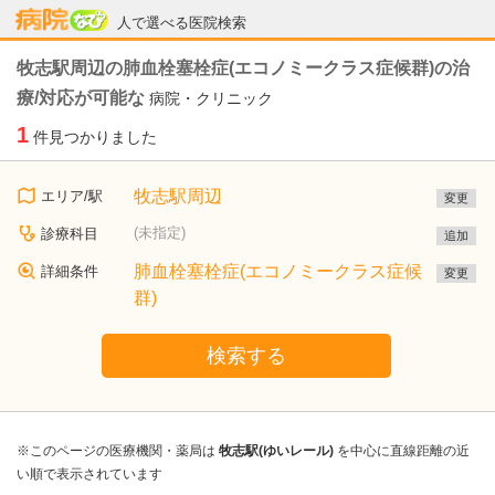
病院なび
人で選べる医院検索
牧志駅周辺の肺血栓塞栓症(エコノミークラス症候群)の治
療/対応が可能な
病院・クリニック
1
件見つかりました
牧志駅周辺
エリア/駅
変更
(未指定)
診療科目
追加
肺血栓塞栓症(エコノミークラス症候
詳細条件
変更
群)
検索する
※このページの医療機関・薬局は
牧志駅(ゆいレール)
を中心に直線距離の近
い順で表示されています