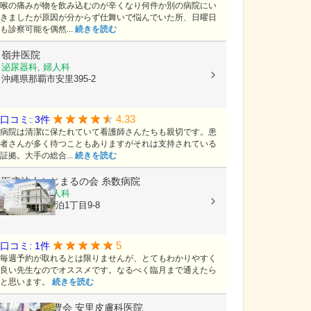
喉の痛みが物を飲み込むのが辛くなり何件か別の病院にい
きましたが原因が分からず仕舞いで悩んでいた所、日曜日
も診察可能を偶然...
続きを読む
嶺井医院
泌尿器科, 婦人科
沖縄県那覇市安里395-2
4.33
口コミ: 3件
病院は清潔に保たれていて看護師さんたちも親切です。患
者さんが多く待つこともありますがそれは支持されている
証拠。大手の総合...
続きを読む
医療法人かじまるの会
糸数病院
小児科, 産婦人科
沖縄県那覇市泊1丁目9-8
5
口コミ: 1件
毎週予約が取れるとは限りませんが、とてもわかりやすく
良い先生なのでオススメです。なるべく臨月まで通えたら
と思います。
続きを読む
医療法人 学豊会
安里皮膚科医院