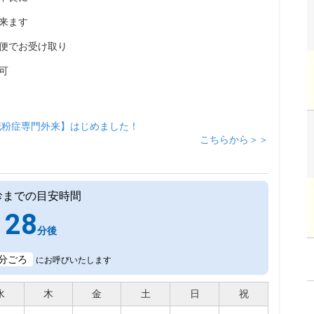
来ます
便でお受け取り
可
花粉症専門外来】はじめました！
こちらから＞＞
診までの目安時間
28
分後
分ごろ
にお呼びいたします
水
木
金
土
日
祝