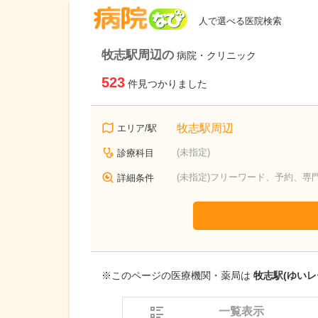
病院なび
人で選べる医院検索
牧志駅周辺の
病院・クリニック
523
件見つかりました
牧志駅周辺
エリア/駅
(未指定)
診療科目
(未指定)フリーワード、予約、専
詳細条件
※このページの医療機関・薬局は
牧志駅(ゆいレ
一覧表示