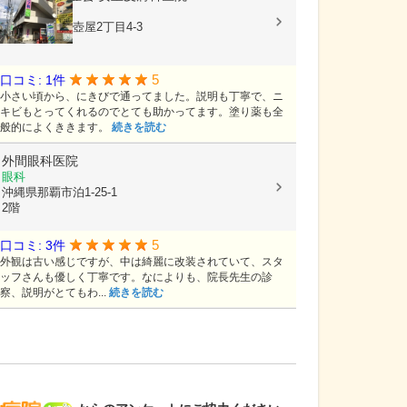
皮膚科
沖縄県那覇市壺屋2丁目4-3
5
口コミ: 1件
小さい頃から、にきびで通ってました。説明も丁寧で、ニ
キビもとってくれるのでとても助かってます。塗り薬も全
般的によくききます。
続きを読む
外間眼科医院
眼科
沖縄県那覇市泊1-25-1
2階
5
口コミ: 3件
外観は古い感じですが、中は綺麗に改装されていて、スタ
ッフさんも優しく丁寧です。なによりも、院長先生の診
察、説明がとてもわ...
続きを読む