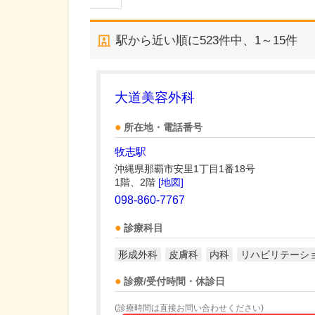
駅から近い順に
523
件中、
1～15件
大道美容外科
所在地・電話番号
牧志駅
沖縄県那覇市安里1丁目1番18号
1階、2階
[地図]
098-860-7767
診療科目
形成外科
皮膚科
内科
リハビリテーシ
診療/受付時間・休診日
(診療時間は直接お問い合わせください)