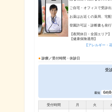
ご自宅・オフィスで受診出
お薬はお近くの薬局、宅配
登園許可証・診断書も発行
【夜間休日・全国エリア】
【健康保険適用】
【アレルギー・
診療／受付時間・休診日
受
6
8
時
最短
受付時間
月
火