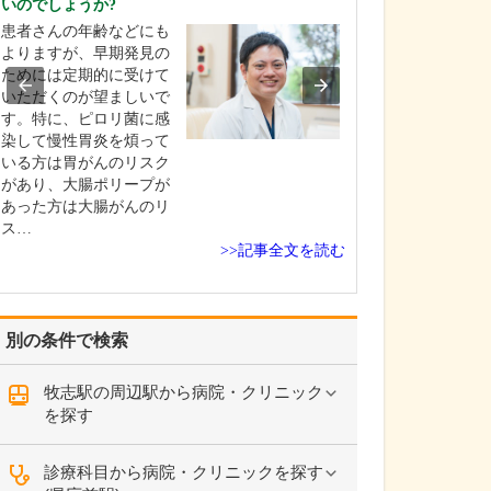
いのでしょうか?
ください。
患者さんの年齢などにも
これまで耳を専
よりますが、早期発見の
を積んできたこ
ためには定期的に受けて
り、難聴や突発
いただくのが望ましいで
中耳炎をはじめ
す。特に、ピロリ菌に感
やめまいなどの
染して慢性胃炎を煩って
療には特に力を
いる方は胃がんのリスク
ます。難聴は原
があり、大腸ポリープが
て治療法が異な
あった方は大腸がんのリ
まずは詳しい検
ス…
こに…
>>記事全文を読む
別の条件で検索
牧志駅の周辺駅から病院・クリニック
を探す
診療科目から病院・クリニックを探す