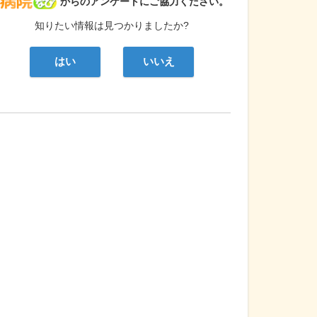
病院なび
からのアンケートにご協力ください。
知りたい情報は見つかりましたか?
はい
いいえ