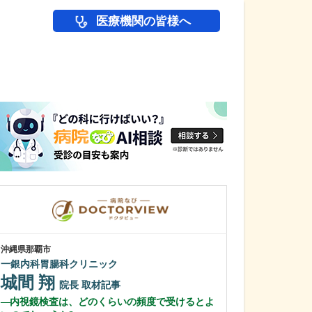
医療機関の皆様へ
医師(ドクター)の
沖縄県那覇市
東京都中野区
一銀内科胃腸科クリニック
中野富士見
城間 翔
冨岡 亮太
院長
取材記事
内視鏡検査は、どのくらいの頻度で受けるとよ
特に先生が力を