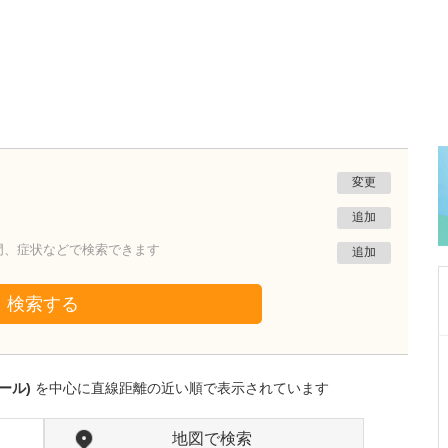
変更
追加
門、症状などで検索できます
追加
検索する
沖縄県那覇市
友寄クリニック
ール)
を中心に直線距離の近い順で表示されています
川上 浩司
院長
取材記事
貴院の特長を教えてください。
地図で検索