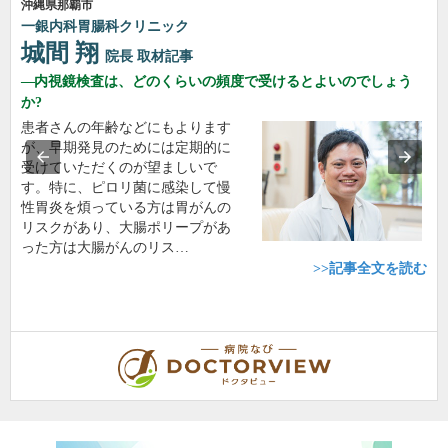
沖縄県那覇市
一銀内科胃腸科クリニック
城間 翔
院長
取材記事
内視鏡検査は、どのくらいの頻度で受けるとよいのでしょう
か?
患者さんの年齢などにもよります
が、早期発見のためには定期的に
受けていただくのが望ましいで
す。特に、ピロリ菌に感染して慢
性胃炎を煩っている方は胃がんの
リスクがあり、大腸ポリープがあ
った方は大腸がんのリス…
>>記事全文を読む