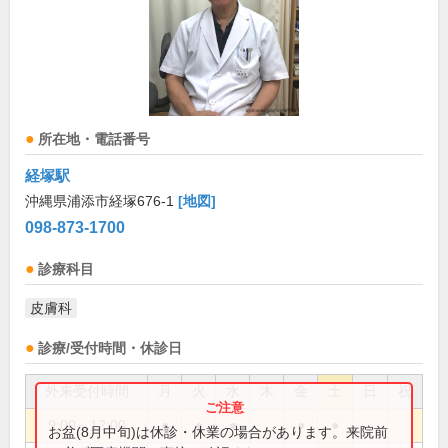
所在地・電話番号
経塚駅
沖縄県浦添市経塚676-1
[地図]
098-873-1700
診療科目
皮膚科
診療/受付時間・休診日
外来受付時間
月
火
水
木
金
土
日
祝
9:00～12:00
●
●
●
●
●
お盆(8月中旬)は休診・休業の場合があります。来院前