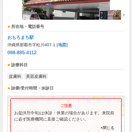
所在地・電話番号
おもろまち駅
沖縄県那覇市字松川407-1
[地図]
098-885-4112
診療科目
皮膚科
美容皮膚科
診療/受付時間・休診日
外来受付時間
月
火
水
木
金
土
日
祝
9:00～12:00
●
●
●
●
●
●
お盆(8月中旬)は休診・休業の場合があります。来院前
に必ず医療機関に直接ご確認ください。
13:30～16:00
●
●
●
×閉じる
14:30～17:30
●
●
●