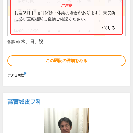
診療時間
月
火
水
木
金
土
日
祝
9:00～12:00
●
●
●
●
●
お盆(8月中旬)は休診・休業の場合があります。来院前
に必ず医療機関に直接ご確認ください。
14:00～17:00
●
×閉じる
14:00～18:00
●
●
●
●
水、日、祝
休診日:
この医院の詳細をみる
※
アクセス数
高宮城皮フ科