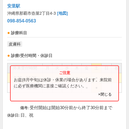
安里駅
沖縄県那覇市壺屋2丁目4-3
[地図]
098-854-0563
診療科目
皮膚科
診療/受付時間・休診日
外来受付時間
月
火
水
木
金
土
日
祝
9:30～12:30
●
●
●
●
●
●
お盆(8月中旬)は休診・休業の場合があります。来院前
に必ず医療機関に直接ご確認ください。
14:30～18:00
●
●
●
●
×閉じる
受付開始は開始30分前から終了30分前まで
備考:
日、祝
休診日: