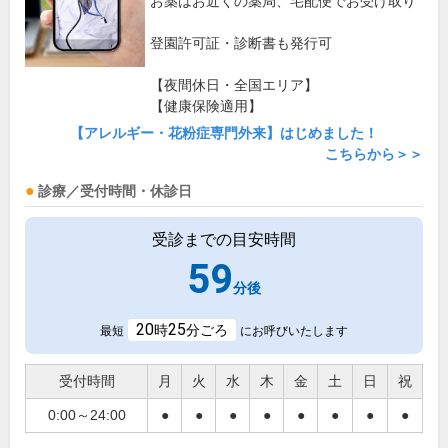
お薬はお近くの薬局、宅配便でお受け取り
登園許可証・診断書も発行可
【夜間休日・全国エリア】
【健康保険適用】
【アレルギー・花粉症専門外来】はじめました！
こちらから＞＞
診療／受付時間・休診日
受診までの目安時間
59
分後
20
25
時
分ごろ
最短
にお呼びいたします
受付時間
月
火
水
木
金
土
日
祝
0:00～24:00
●
●
●
●
●
●
●
●