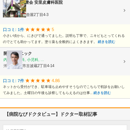
医療法人 学豊会
安里皮膚科医院
皮膚科
沖縄県那覇市壺屋2丁目4-3
5
口コミ: 1件
小さい頃から、にきびで通ってました。説明も丁寧で、ニキビもとってくれる
のでとても助かってます。塗り薬も全般的によくききます。
続きを読む
開邦クリニック
内科, 胃腸科, 小児科, ...
沖縄県那覇市古波蔵2丁目4-14
4.86
口コミ: 7件
ネットから受付ができ、駐車場も止めやすそうなのでこちらで初診をお願いし
てみました。土曜日の午後も診察してもらえるのは仕事...
続きを読む
【病院なびドクタビュー】ドクター取材記事