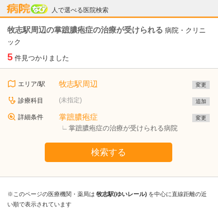
病院なび
人で選べる医院検索
牧志駅周辺の掌蹠膿疱症の治療が受けられる
病院・クリニ
ック
5
件見つかりました
牧志駅周辺
エリア/駅
変更
(未指定)
診療科目
追加
掌蹠膿疱症
詳細条件
変更
掌蹠膿疱症の治療が受けられる病院
検索する
※このページの医療機関・薬局は
牧志駅(ゆいレール)
を中心に直線距離の近
い順で表示されています