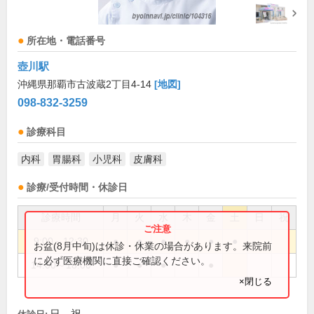
所在地・電話番号
壺川駅
沖縄県那覇市古波蔵2丁目4-14
[地図]
098-832-3259
診療科目
内科
胃腸科
小児科
皮膚科
診療/受付時間・休診日
診療時間
月
火
水
木
金
土
日
祝
9:00～12:30
●
●
●
●
●
●
お盆(8月中旬)は休診・休業の場合があります。来院前
に必ず医療機関に直接ご確認ください。
14:00～18:00
●
●
●
●
×閉じる