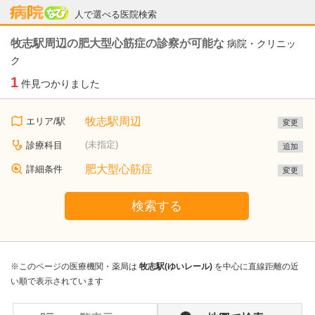
病院なび
人で選べる医院検索
牧志駅周辺の肥大型心筋症の診察が可能な
病院・クリニッ
ク
1
件見つかりました
牧志駅周辺
エリア/駅
変更
(未指定)
診療科目
追加
肥大型心筋症
詳細条件
変更
検索する
※このページの医療機関・薬局は
牧志駅(ゆいレール)
を中心に直線距離の近
い順で表示されています