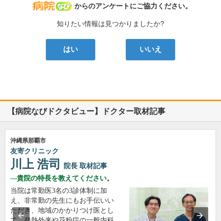
病院なび
からのアンケートにご協力ください。
知りたい情報は見つかりましたか?
はい
いいえ
【病院なびドクタビュー】ドクター取材記事
沖縄県那覇市
友寄クリニック
川上 浩司
院長
取材記事
貴院の特長を教えてください。
当院は常勤医3名の3診体制に加
え、非常勤の先生にもお手伝いい
ただき、地域のかかりつけ医とし
て、発熱外来や花粉症の一般内科