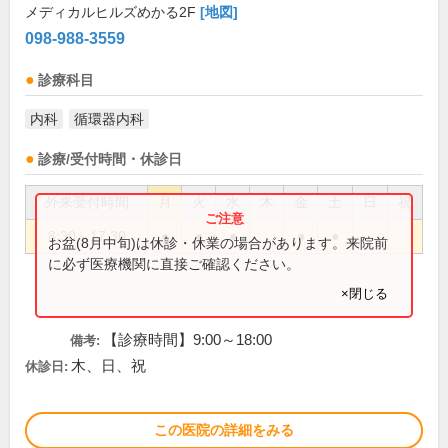
メディカルヒルズめかる2F
[地図]
098-988-3559
診療科目
内科
循環器内科
診療/受付時間・休診日
外来受付時間
月
火
水
木
金
土
日
祝
8:30～17:30
●
●
●
●
●
お盆(8月中旬)は休診・休業の場合があります。来院前
に必ず医療機関に直接ご確認ください。
×閉じる
【診療時間】9:00～18:00
備考:
木、日、祝
休診日:
この医院の詳細をみる