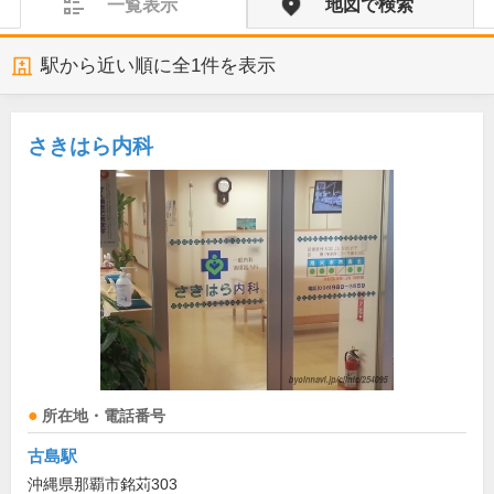
一覧表示
地図で検索
駅から近い順に全
1
件を表示
さきはら内科
所在地・電話番号
古島駅
沖縄県那覇市銘苅303