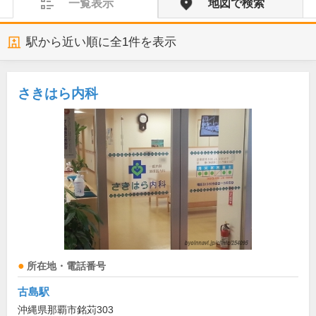
一覧表示
地図で検索
駅から近い順に全
1
件を表示
さきはら内科
所在地・電話番号
古島駅
沖縄県那覇市銘苅303