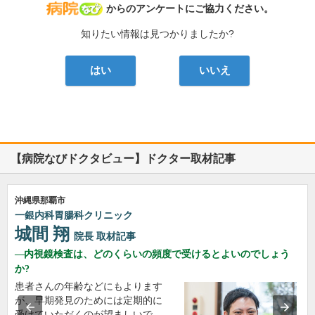
病院なび
からのアンケートにご協力ください。
知りたい情報は見つかりましたか?
はい
いいえ
【病院なびドクタビュー】ドクター取材記事
沖縄県那覇市
一銀内科胃腸科クリニック
城間 翔
院長
取材記事
内視鏡検査は、どのくらいの頻度で受けるとよいのでしょう
か?
患者さんの年齢などにもよります
が、早期発見のためには定期的に
受けていただくのが望ましいで