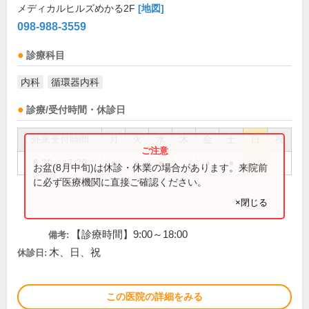
メディカルヒルズめかる2F
[地図]
098-988-3559
診療科目
内科
循環器内科
診療/受付時間・休診日
外来受付時間
月
火
水
木
金
土
日
祝
8:30～17:30
●
●
●
●
●
お盆(8月中旬)は休診・休業の場合があります。来院前
に必ず医療機関に直接ご確認ください。
×閉じる
【診療時間】9:00～18:00
備考:
木、日、祝
休診日:
この医院の詳細をみる