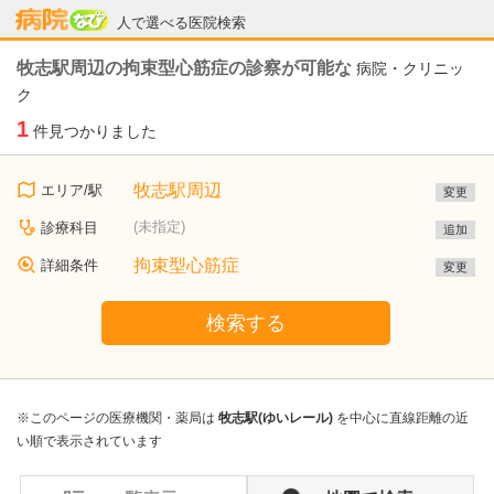
病院なび
人で選べる医院検索
牧志駅周辺の拘束型心筋症の診察が可能な
病院・クリニッ
ク
1
件見つかりました
牧志駅周辺
エリア/駅
変更
(未指定)
診療科目
追加
拘束型心筋症
詳細条件
変更
検索する
※このページの医療機関・薬局は
牧志駅(ゆいレール)
を中心に直線距離の近
い順で表示されています