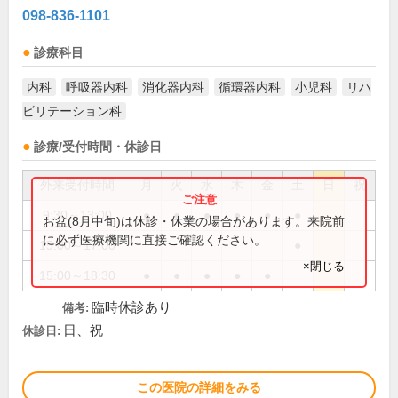
098-836-1101
診療科目
内科
呼吸器内科
消化器内科
循環器内科
小児科
リハ
ビリテーション科
診療/受付時間・休診日
外来受付時間
月
火
水
木
金
土
日
祝
9:30～13:00
●
●
●
●
●
●
お盆(8月中旬)は休診・休業の場合があります。来院前
に必ず医療機関に直接ご確認ください。
15:00～17:00
●
×閉じる
15:00～18:30
●
●
●
●
●
臨時休診あり
備考:
日、祝
休診日:
この医院の詳細をみる