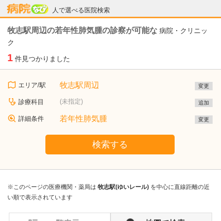
病院なび
人で選べる医院検索
牧志駅周辺の若年性肺気腫の診察が可能な
病院・クリニッ
ク
1
件見つかりました
牧志駅周辺
エリア/駅
変更
(未指定)
診療科目
追加
若年性肺気腫
詳細条件
変更
検索する
※このページの医療機関・薬局は
牧志駅(ゆいレール)
を中心に直線距離の近
い順で表示されています