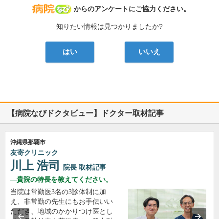
病院なび
からのアンケートにご協力ください。
知りたい情報は見つかりましたか?
はい
いいえ
【病院なびドクタビュー】ドクター取材記事
沖縄県那覇市
友寄クリニック
川上 浩司
院長
取材記事
貴院の特長を教えてください。
当院は常勤医3名の3診体制に加
え、非常勤の先生にもお手伝いい
ただき、地域のかかりつけ医とし