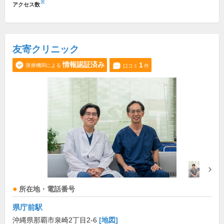
※
アクセス数
友寄クリニック
情報認証済み
1
医療機関による
口コミ
件
所在地・電話番号
県庁前駅
沖縄県那覇市泉崎2丁目2-6
[地図]