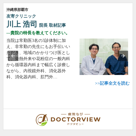
沖縄県那覇市
友寄クリニック
川上 浩司
院長
取材記事
貴院の特長を教えてください。
当院は常勤医3名の3診体制に加
え、非常勤の先生にもお手伝いい
ただき、地域のかかりつけ医とし
て、発熱外来や花粉症の一般内科
から循環器内科まで幅広く診療し
ながら、内視鏡外科、消化器外
科、消化器内科、肛門外…
>>記事全文を読む