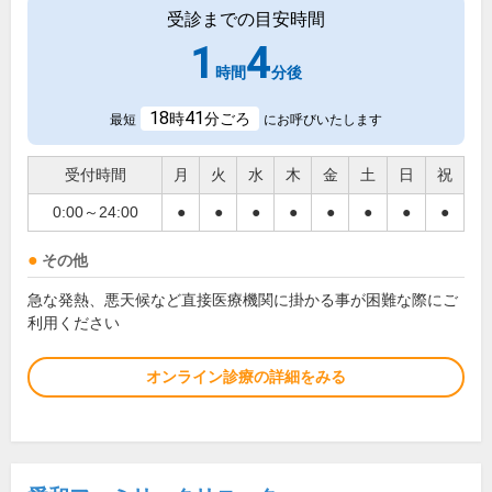
受診までの目安時間
1
4
時間
分後
18
41
時
分ごろ
最短
にお呼びいたします
受付時間
月
火
水
木
金
土
日
祝
0:00～24:00
●
●
●
●
●
●
●
●
その他
急な発熱、悪天候など直接医療機関に掛かる事が困難な際にご
利用ください
オンライン診療の詳細をみる