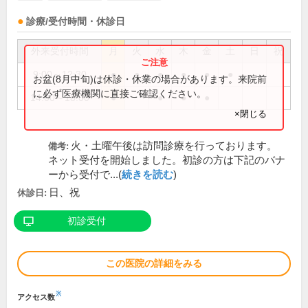
診療/受付時間・休診日
外来受付時間
月
火
水
木
金
土
日
祝
9:00～12:30
●
●
●
●
●
●
お盆(8月中旬)は休診・休業の場合があります。来院前
に必ず医療機関に直接ご確認ください。
14:00～18:00
●
●
●
●
×閉じる
火・土曜午後は訪問診療を行っております。
備考:
ネット受付を開始しました。初診の方は下記のバナ
ーから受付で...(
続きを読む
)
日、祝
休診日:
初診受付
この医院の詳細をみる
※
アクセス数