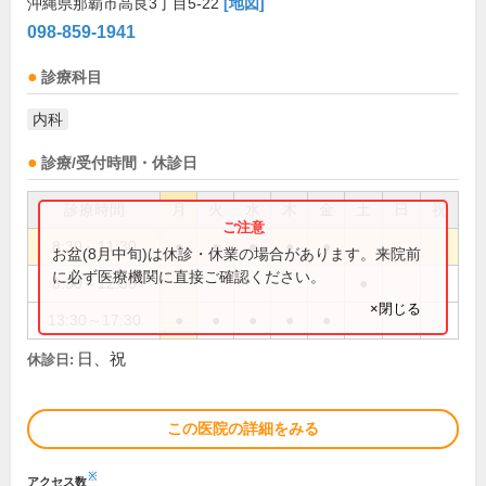
沖縄県那覇市高良3丁目5-22
[地図]
098-859-1941
診療科目
内科
診療/受付時間・休診日
診療時間
月
火
水
木
金
土
日
祝
8:30～11:30
●
●
●
●
●
お盆(8月中旬)は休診・休業の場合があります。来院前
に必ず医療機関に直接ご確認ください。
8:30～12:30
●
×閉じる
13:30～17:30
●
●
●
●
●
日、祝
休診日:
この医院の詳細をみる
※
アクセス数