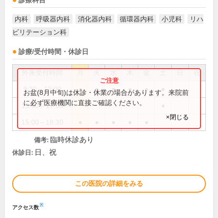
診療科目
内科
呼吸器内科
消化器内科
循環器内科
小児科
リハ
ビリテーション科
診療/受付時間・休診日
外来受付時間
月
火
水
木
金
土
日
祝
9:30～13:00
●
●
●
●
●
●
お盆(8月中旬)は休診・休業の場合があります。来院前
に必ず医療機関に直接ご確認ください。
15:00～17:00
●
×閉じる
15:00～18:30
●
●
●
●
●
臨時休診あり
備考:
日、祝
休診日:
この医院の詳細をみる
※
アクセス数