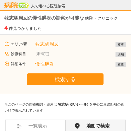
病院なび
人で選べる医院検索
牧志駅周辺の慢性膵炎の診察が可能な
病院・クリニック
4
件見つかりました
牧志駅周辺
エリア/駅
変更
(未指定)
診療科目
追加
慢性膵炎
詳細条件
変更
検索する
※このページの医療機関・薬局は
牧志駅(ゆいレール)
を中心に直線距離の近
い順で表示されています
一覧表示
地図で検索