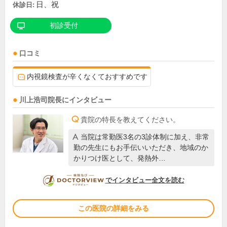
日、祝
休診日:
初診受付
口コミ
内視鏡検査が辛くなくておすすめです
川上浩司
院長
にインタビュー
貴院の特長を教えてください。
当院は常勤医3名の3診体制に加え、非常
勤の先生にもお手伝いいただき、地域のか
かりつけ医として、発熱外…
DOCTORVIEW
でインタビュー全文を読む
この医院の詳細をみる