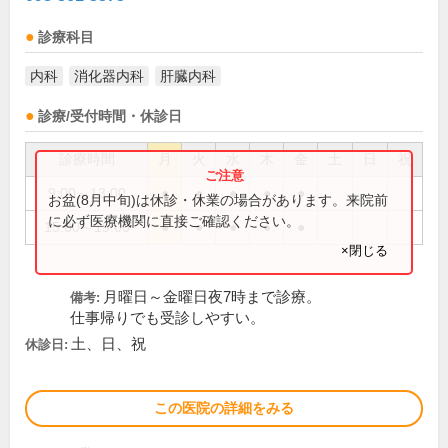
診療科目
内科
消化器内科
肝臓内科
診療/受付時間・休診日
診療時間
月
火
水
木
金
土
日
祝
9:00～13:00
●
●
●
●
●
お盆(8月中旬)は休診・休業の場合があります。来院前
に必ず医療機関に直接ご確認ください。
15:00～19:00
●
●
●
●
●
×閉じる
月曜日～金曜日夜7時まで診療。
備考:
仕事帰りでも受診しやすい。
土、日、祝
休診日:
この医院の詳細をみる