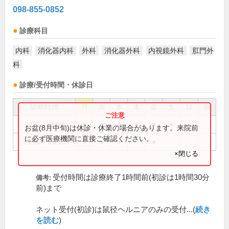
098-855-0852
診療科目
内科
消化器内科
外科
消化器外科
内視鏡外科
肛門外
科
診療/受付時間・休診日
診療時間
月
火
水
木
金
土
日
祝
9:00～13:00
●
●
●
●
●
●
お盆(8月中旬)は休診・休業の場合があります。来院前
に必ず医療機関に直接ご確認ください。
14:00～18:00
●
●
●
●
×閉じる
受付時間は診療終了1時間前(初診は1時間30分
備考:
前)まで
ネット受付(初診)は鼠径ヘルニアのみの受付...(
続き
を読む
)