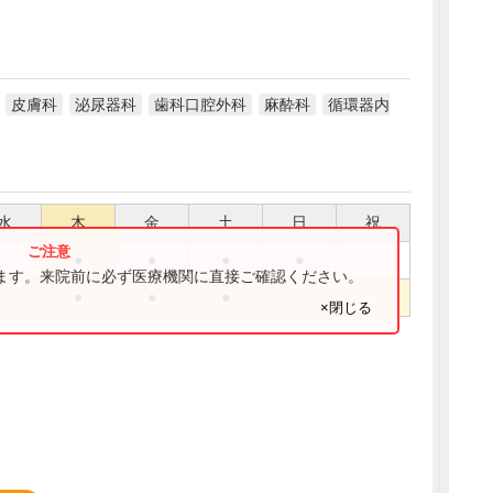
皮膚科
泌尿器科
歯科口腔外科
麻酔科
循環器内
水
木
金
土
日
祝
●
●
●
●
ります。来院前に必ず医療機関に直接ご確認ください。
●
●
●
×閉じる