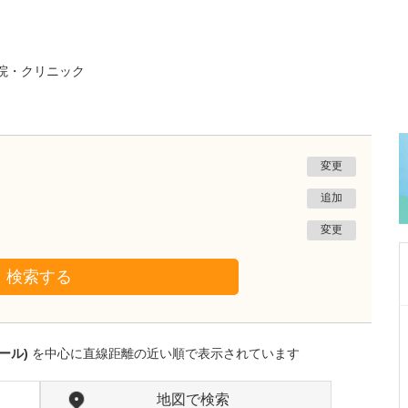
院・クリニック
変更
追加
変更
検索する
佐賀県佐賀市
力武クリニック
ール)
を中心に直線距離の近い順で表示されています
力武 祐一郎
院長
取材記事
力武先生が力を入れている診療はありますか?
地図で検索