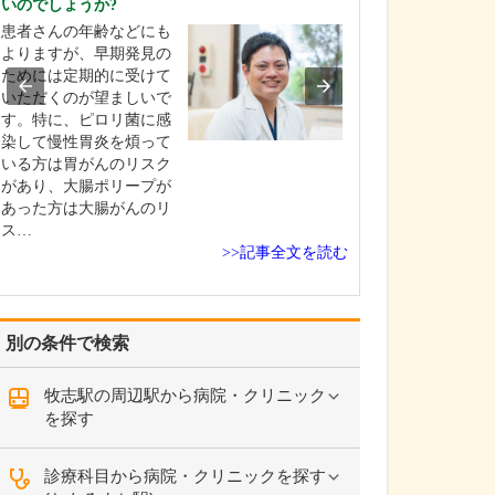
いのでしょうか?
当院は常勤医3名
患者さんの年齢などにも
制に加え、非常
よりますが、早期発見の
にもお手伝いい
ためには定期的に受けて
地域のかかりつ
いただくのが望ましいで
て、発熱外来や
す。特に、ピロリ菌に感
一般内科から循
染して慢性胃炎を煩って
まで幅広く診療
いる方は胃がんのリスク
ら、内視鏡外科
があり、大腸ポリープが
外科、消化器内
あった方は大腸がんのリ
外…
ス…
>>記事全文を読む
別の条件で検索
牧志駅の周辺駅から病院・クリニック
を探す
診療科目から病院・クリニックを探す