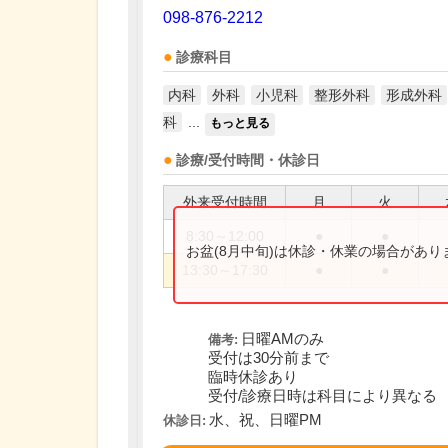
098-876-2212
診療科目
内科
外科
小児科
整形外科
形成外科
科
...
もっと見る
診療/受付時間・休診日
外来受付時間
月
火
8:30～12:00
●
●
お盆(8月中旬)は休診・休業の場合があ
13:30～17:30
●
●
日曜AMのみ
備考:
受付は30分前まで
臨時休診あり
受付/診療日時は科目により異なる
水、祝、日曜PM
休診日: