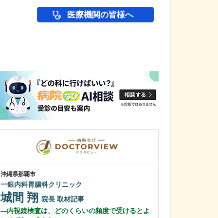
医療機関の皆様へ
医師(ドクター)の
沖縄県那覇市
沖縄県那覇市
一銀内科胃腸科クリニック
友寄クリニック
城間 翔
川上 浩司
院長
取材記事
内視鏡検査は、どのくらいの頻度で受けるとよ
貴院の特長を教