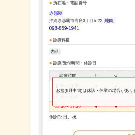
所在地・電話番号
赤嶺駅
沖縄県那覇市高良3丁目5-22
[地図]
098-859-1941
診療科目
内科
診療/受付時間・休診日
診療時間
月
火
8:30～11:30
●
●
お盆(8月中旬)は休診・休業の場合があ
8:30～12:30
13:30～17:30
●
●
日、祝
休診日: