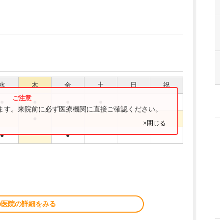
水
木
金
土
日
祝
●
●
●
●
ります。来院前に必ず医療機関に直接ご確認ください。
●
×閉じる
●
●
の医院の詳細をみる