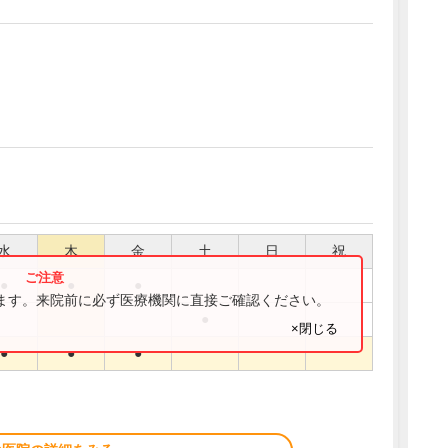
水
木
金
土
日
祝
●
●
●
ります。来院前に必ず医療機関に直接ご確認ください。
●
×閉じる
●
●
●