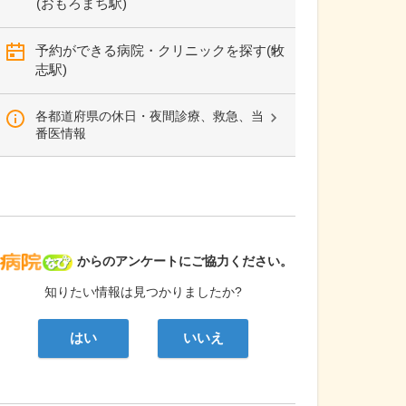
(おもろまち駅)
予約ができる病院・クリニックを探す(牧
志駅)
各都道府県の休日・夜間診療、救急、当
番医情報
病院なび
からのアンケートにご協力ください。
知りたい情報は見つかりましたか?
はい
いいえ