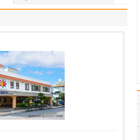
私の専門である胃と大腸
の内視鏡検査です。内視
鏡検査は、まだまだ「痛
そう」「苦しそう」とい
うイメージがあって検査
をためらっていたり、過
去に受けてつらい思いを
されたという方もいらっ
しゃいます。当院では患
者…
>>記事全文を読む