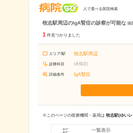
病院なび
人で選べる医院検索
牧志駅周辺のIgA腎症の診察が可能な
病
1
件見つかりました
牧志駅周辺
エリア/駅
(未指定)
診療科目
IgA腎症
詳細条件
※このページの医療機関・薬局は
牧志駅(ゆいレ
一覧表示