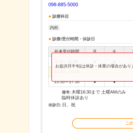
098-885-5000
診療科目
内科
診療/受付時間・休診日
外来受付時間
月
火
8:30～12:00
●
●
お盆(8月中旬)は休診・休業の場合があ
13:30～16:30
13:30～17:30
●
●
木曜16:30まで 土曜AMのみ
備考:
臨時休診あり
日、祝
休診日:
こ