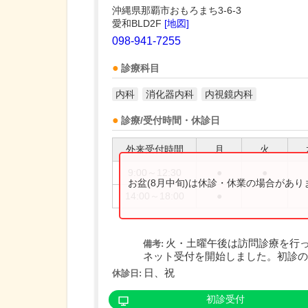
沖縄県那覇市おもろまち3-6-3
愛和BLD2F
[地図]
098-941-7255
診療科目
内科
消化器内科
内視鏡内科
診療/受付時間・休診日
外来受付時間
月
火
9:00～12:30
●
●
お盆(8月中旬)は休診・休業の場合があ
14:00～18:00
●
火・土曜午後は訪問診療を行
備考:
ネット受付を開始しました。初診の方
日、祝
休診日:
初診受付