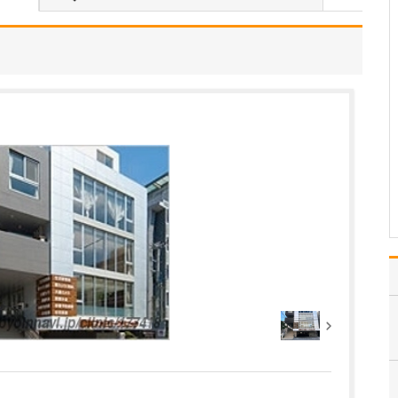
はい。当院では日帰り手
術に対応しており、例え
ばいぼ痔の場合、血管を
糸で縛って痔核を切り取
る結紮切除術や、患部に
薬を直接注射して痔核を
固め小さくするALTA療法
(内痔核硬化療法)など、
患者さんの状態やご…
>>記事全文を読む