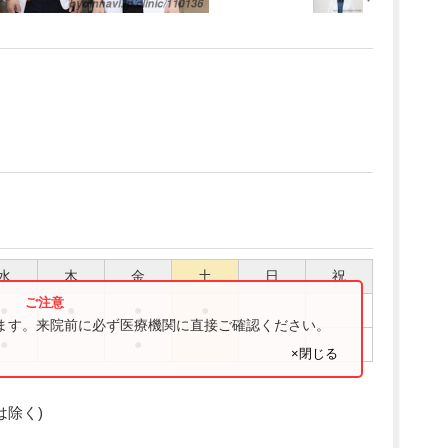
水
木
金
土
日
祝
●
●
●
●
ります。来院前に必ず医療機関に直接ご確認ください。
●
●
×閉じる
は除く)