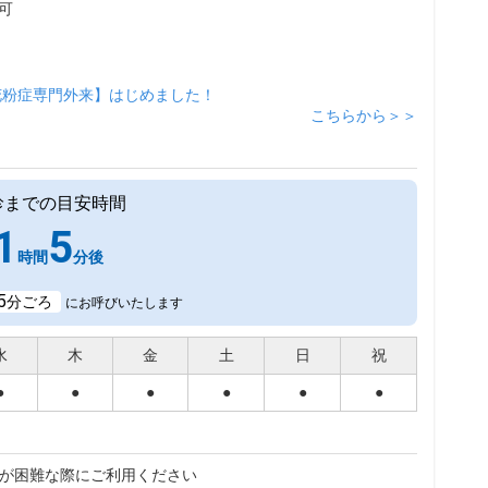
可
花粉症専門外来】はじめました！
こちらから＞＞
診までの目安時間
1
5
時間
分後
5
分ごろ
にお呼びいたします
水
木
金
土
日
祝
●
●
●
●
●
●
が困難な際にご利用ください