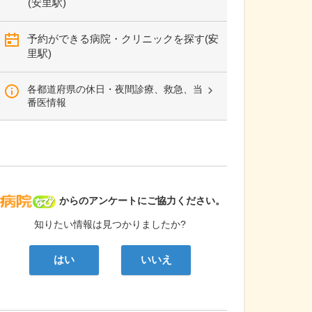
(安里駅)
予約ができる病院・クリニックを探す(安
里駅)
各都道府県の休日・夜間診療、救急、当
番医情報
病院なび
からのアンケートにご協力ください。
知りたい情報は見つかりましたか?
はい
いいえ