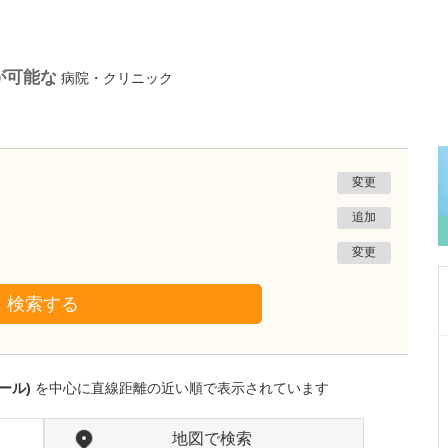
が可能な
病院・クリニック
変更
追加
変更
検索する
岩手県盛岡市
松尾医院
ール)
を中心に直線距離の近い順で表示されています
松尾 鉄平
院長
取材記事
貴院では、痔の手術も受けられるのでしょうか?
地図で検索