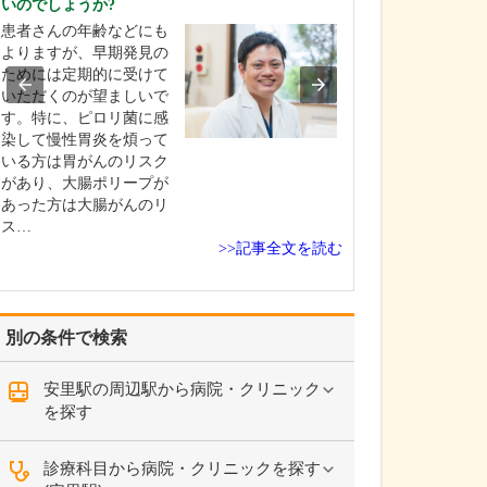
いのでしょうか?
当院は常勤医3名
患者さんの年齢などにも
制に加え、非常
よりますが、早期発見の
にもお手伝いい
ためには定期的に受けて
地域のかかりつ
いただくのが望ましいで
て、発熱外来や
す。特に、ピロリ菌に感
一般内科から循
染して慢性胃炎を煩って
まで幅広く診療
いる方は胃がんのリスク
ら、内視鏡外科
があり、大腸ポリープが
外科、消化器内
あった方は大腸がんのリ
外…
ス…
>>記事全文を読む
別の条件で検索
安里駅の周辺駅から病院・クリニック
を探す
診療科目から病院・クリニックを探す