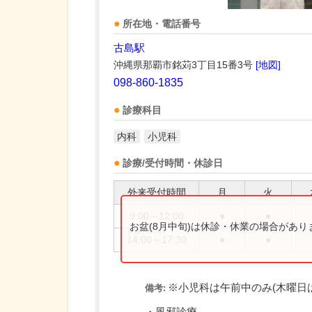
所在地・電話番号
古島駅
沖縄県那覇市銘苅3丁目15番3号
[地図]
098-860-1835
診療科目
内科
小児科
診療/受付時間・休診日
外来受付時間
月
火
9:00～12:00
●
●
お盆(8月中旬)は休診・休業の場合があ
14:00～17:30
●
●
※小児科は午前中のみ(木曜日
備考: