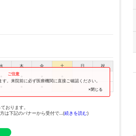
水
木
金
土
日
祝
●
●
●
●
ります。来院前に必ず医療機関に直接ご確認ください。
●
●
●
×閉じる
っております。
は下記のバナーから受付で...(
続きを読む
)