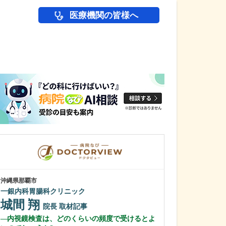
医療機関の皆様へ
医師(ドクター)の
沖縄県那覇市
沖縄県那覇市
一銀内科胃腸科クリニック
友寄クリニック
城間 翔
川上 浩司
院長
取材記事
内視鏡検査は、どのくらいの頻度で受けるとよ
貴院の特長を教