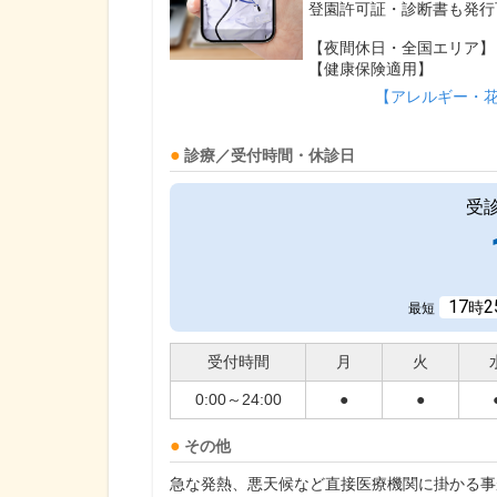
登園許可証・診断書も発行
【夜間休日・全国エリア】
【健康保険適用】
【アレルギー・
診療／受付時間・休診日
受
17
2
時
最短
受付時間
月
火
0:00～24:00
●
●
その他
急な発熱、悪天候など直接医療機関に掛かる事