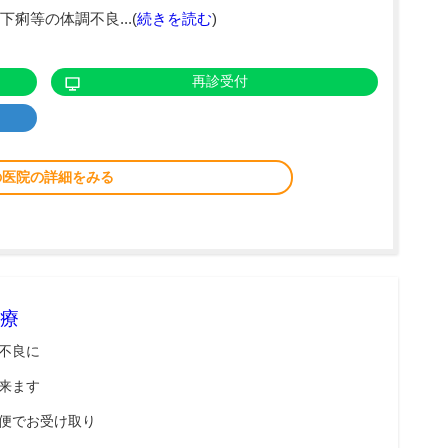
痢等の体調不良...(
続きを読む
)
再診受付
の医院の詳細をみる
療
不良に
来ます
便でお受け取り