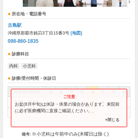
所在地・電話番号
古島駅
沖縄県那覇市銘苅3丁目15番3号
[地図]
098-860-1835
診療科目
内科
小児科
診療/受付時間・休診日
外来受付時間
月
火
水
木
金
土
日
祝
9:00～12:00
●
●
●
●
●
●
お盆(8月中旬)は休診・休業の場合があります。来院前
に必ず医療機関に直接ご確認ください。
14:00～17:30
●
●
●
●
×閉じる
※小児科は午前中のみ(木曜日は除く)
備考: