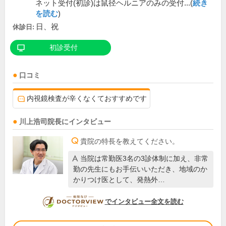
ネット受付(初診)は鼠径ヘルニアのみの受付...(
続き
を読む
)
日、祝
休診日:
初診受付
口コミ
内視鏡検査が辛くなくておすすめです
川上浩司
院長
にインタビュー
貴院の特長を教えてください。
当院は常勤医3名の3診体制に加え、非常
勤の先生にもお手伝いいただき、地域のか
かりつけ医として、発熱外…
DOCTORVIEW
でインタビュー全文を読む