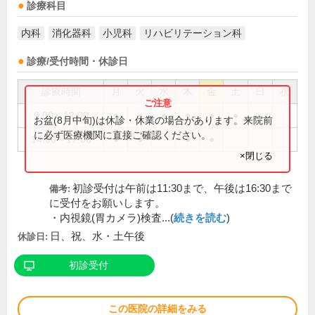
診療科目
内科
消化器科
小児科
リハビリテーション科
診療/受付時間・休診日
診療時間
月
火
水
木
金
土
日
祝
9:00～12:00
●
●
●
●
●
●
お盆(8月中旬)は休診・休業の場合があります。来院前
に必ず医療機関に直接ご確認ください。
14:00～17:00
●
●
●
●
×閉じる
初診受付は午前は11:30まで、午後は16:30まで
備考:
に受付をお願いします。
・内視鏡(胃カメラ)検査...(
続きを読む
)
日、祝、水・土午後
休診日:
初診受付
この医院の詳細をみる