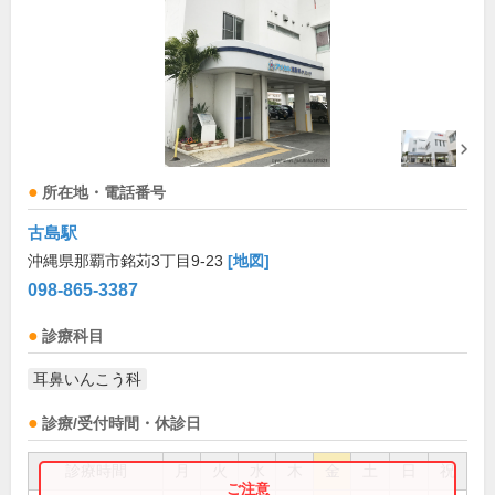
所在地・電話番号
古島駅
沖縄県那覇市銘苅3丁目9-23
[地図]
098-865-3387
診療科目
耳鼻いんこう科
診療/受付時間・休診日
診療時間
月
火
水
木
金
土
日
祝