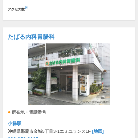
※
アクセス数
たばる内科胃腸科
所在地・電話番号
小禄駅
沖縄県那覇市金城5丁目3-1エミユランス1F
[地図]