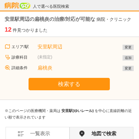
病院なび
人で選べる医院検索
安里駅周辺の扁桃炎の治療/対応が可能な
病院・クリニック
12
件見つかりました
安里駅周辺
エリア/駅
変更
(未指定)
診療科目
追加
扁桃炎
詳細条件
変更
検索する
※このページの医療機関・薬局は
安里駅(ゆいレール)
を中心に直線距離の近
い順で表示されています
一覧表示
地図で検索