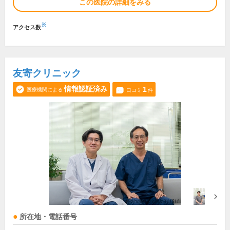
この医院の詳細をみる
※
アクセス数
友寄クリニック
情報認証済み
1
医療機関による
口コミ
件
所在地・電話番号