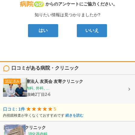
病院なび
からのアンケートにご協力ください。
知りたい情報は見つかりましたか?
はい
いいえ
口コミがある病院・クリニック
医療法人 友英会
友寄クリニック
認証済み
内科, 消化器内科, 外科, ...
沖縄県那覇市泉崎2丁目2-6
5
口コミ: 1件
内視鏡検査が辛くなくておすすめです
続きを読む
那覇内視鏡クリニック
胃腸科, 内科, 消化器内科, ...