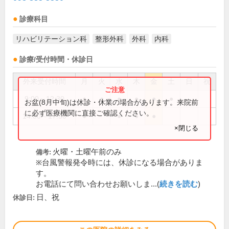
診療科目
リハビリテーション科
整形外科
外科
内科
診療/受付時間・休診日
外来受付時間
月
火
水
木
金
土
日
祝
9:00～12:30
●
●
●
●
●
●
お盆(8月中旬)は休診・休業の場合があります。来院前
に必ず医療機関に直接ご確認ください。
14:00～17:30
●
●
●
●
×閉じる
火曜・土曜午前のみ
備考:
※台風警報発令時には、休診になる場合がありま
す。
お電話にて問い合わせお願いしま...(
続きを読む
)
日、祝
休診日: