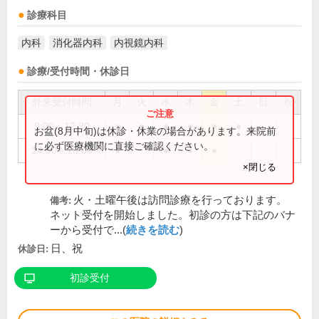
診療科目
内科
消化器内科
内視鏡内科
診療/受付時間・休診日
外来受付時間
月
火
水
木
金
土
日
祝
9:00～12:30
●
●
●
●
●
●
お盆(8月中旬)は休診・休業の場合があります。来院前
に必ず医療機関に直接ご確認ください。
14:00～18:00
●
●
●
●
×閉じる
火・土曜午後は訪問診療を行っております。
備考:
ネット受付を開始しました。初診の方は下記のバナ
ーから受付で...(
続きを読む
)
日、祝
休診日:
初診受付