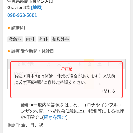
沖縄県那覇市泉崎1-9-19
Graviton3階
[地図]
098-963-5601
診療科目
救急科
内科
外科
整形外科
診療/受付時間・休診日
診療時間
月
火
水
木
金
土
日
祝
10:00～13:00
●
●
●
●
●
お盆(8月中旬)は休診・休業の場合があります。来院前
に必ず医療機関に直接ご確認ください。
15:00～18:00
●
●
●
●
●
×閉じる
■一般内科診療をはじめ、コロナやインフルエ
備考:
ンザの検査、小児救急(1歳以上)、転倒等による捻挫
や打撲で...(
続きを読む
)
金、日、祝
休診日: