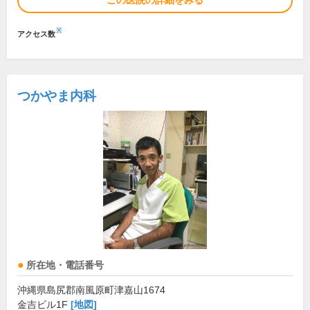
この医院の詳細をみる
※
アクセス数
つかやま内科
所在地・電話番号
沖縄県島尻郡南風原町津嘉山1674
金吉ビル1F
[地図]