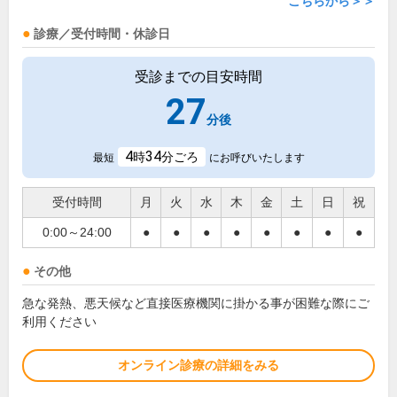
こちらから＞＞
診療／受付時間・休診日
受診までの目安時間
27
分後
4
34
時
分ごろ
最短
にお呼びいたします
受付時間
月
火
水
木
金
土
日
祝
0:00～24:00
●
●
●
●
●
●
●
●
その他
急な発熱、悪天候など直接医療機関に掛かる事が困難な際にご
利用ください
オンライン診療の詳細をみる