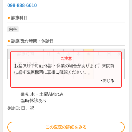
098-888-6610
診療科目
内科
診療/受付時間・休診日
診療時間
月
火
水
木
金
土
日
祝
8:30～12:30
●
●
●
●
●
●
お盆(8月中旬)は休診・休業の場合があります。来院前
に必ず医療機関に直接ご確認ください。
14:00～18:00
●
●
●
●
×閉じる
木・土曜AMのみ
備考:
臨時休診あり
日、祝
休診日:
この医院の詳細をみる