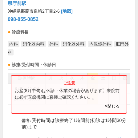
県庁前駅
沖縄県那覇市泉崎2丁目2-6
[地図]
098-855-0852
診療科目
内科
消化器内科
外科
消化器外科
内視鏡外科
肛門外
科
診療/受付時間・休診日
診療時間
月
火
水
木
金
土
日
祝
9:00～13:00
●
●
●
●
●
●
お盆(8月中旬)は休診・休業の場合があります。来院前
に必ず医療機関に直接ご確認ください。
14:00～18:00
●
●
●
●
×閉じる
受付時間は診療終了1時間前(初診は1時間30分
備考:
前)まで