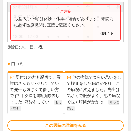
外来受付時間
月
火
水
木
金
土
日
祝
8:30～11:30
●
●
●
●
●
お盆(8月中旬)は休診・休業の場合があります。来院前
に必ず医療機関に直接ご確認ください。
13:00～15:00
●
×閉じる
13:00～17:00
●
●
●
●
木、日、祝
休診日:
口コミ
受付けの方も親切で、看
他の病院でつらい思いをし
護師さんもサバサバしてい
て検査をした経験があり、こ
て先生も気さくで優しい方
の病院に変えました。先生は
です! ホクロを3箇所除去し
気さくで腕がよく、他の病院
ました! 麻酔をしてい...
で長く時間がかかっ...
もっ
もっと
と読む
読む
この医院の詳細をみる