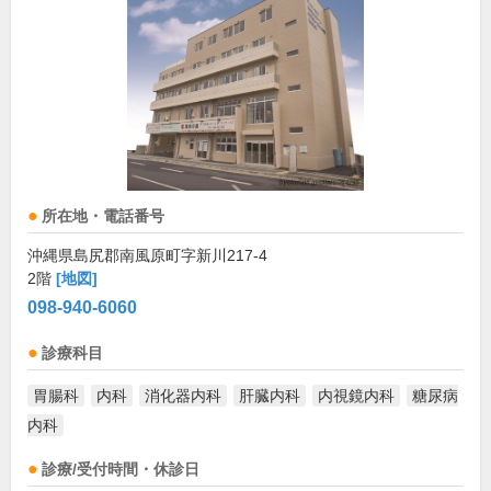
所在地・電話番号
沖縄県島尻郡南風原町字新川217-4
2階
[地図]
098-940-6060
診療科目
胃腸科
内科
消化器内科
肝臓内科
内視鏡内科
糖尿病
内科
診療/受付時間・休診日