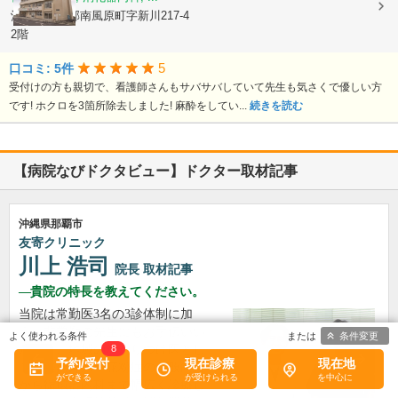
沖縄県島尻郡南風原町字新川217-4
2階
5
口コミ: 5件
受付けの方も親切で、看護師さんもサバサバしていて先生も気さくで優しい方
です! ホクロを3箇所除去しました! 麻酔をしてい...
続きを読む
【病院なびドクタビュー】ドクター取材記事
沖縄県那覇市
友寄クリニック
川上 浩司
院長
取材記事
貴院の特長を教えてください。
当院は常勤医3名の3診体制に加
え、非常勤の先生にもお手伝いい
条件変更
8
ただき、地域のかかりつけ医とし
予約/受付
現在診療
現在地
て、発熱外来や花粉症の一般内科
から循環器内科まで幅広く診療し