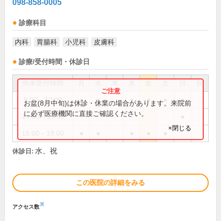
098-858-0005
診療科目
内科
胃腸科
小児科
皮膚科
診療/受付時間・休診日
外来受付時間
月
火
水
木
金
土
日
祝
9:00～12:00
●
●
●
●
●
●
お盆(8月中旬)は休診・休業の場合があります。来院前
に必ず医療機関に直接ご確認ください。
14:00～16:00
●
×閉じる
15:00～18:00
●
●
●
●
●
水、祝
休診日:
この医院の詳細をみる
※
アクセス数