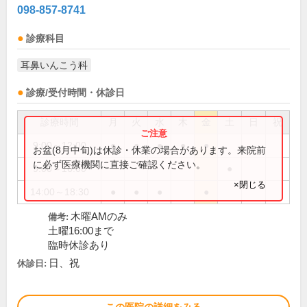
098-857-8741
診療科目
耳鼻いんこう科
診療/受付時間・休診日
診療時間
月
火
水
木
金
土
日
祝
9:00～12:00
●
●
●
●
●
お盆(8月中旬)は休診・休業の場合があります。来院前
に必ず医療機関に直接ご確認ください。
9:00～16:00
●
×閉じる
14:00～18:30
●
●
●
●
木曜AMのみ
備考:
土曜16:00まで
臨時休診あり
日、祝
休診日: