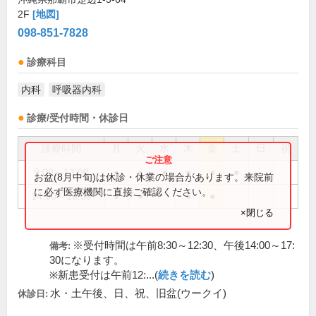
2F
[地図]
098-851-7828
診療科目
内科
呼吸器内科
診療/受付時間・休診日
診療時間
月
火
水
木
金
土
日
祝
9:00～13:00
●
●
●
●
●
●
お盆(8月中旬)は休診・休業の場合があります。来院前
に必ず医療機関に直接ご確認ください。
14:00～18:00
●
●
●
●
×閉じる
※受付時間は午前8:30～12:30、午後14:00～17:
備考:
30になります。
※新患受付は午前12:...(
続きを読む
)
水・土午後、日、祝、旧盆(ウークイ)
休診日: