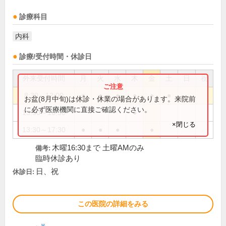
診療科目
内科
診療/受付時間・休診日
外来受付時間
月
火
水
木
金
土
日
祝
8:30～12:00
●
●
●
●
●
●
お盆(8月中旬)は休診・休業の場合があります。来院前
に必ず医療機関に直接ご確認ください。
13:30～16:30
●
×閉じる
13:30～17:30
●
●
●
●
木曜16:30まで 土曜AMのみ
備考:
臨時休診あり
日、祝
休診日:
この医院の詳細をみる