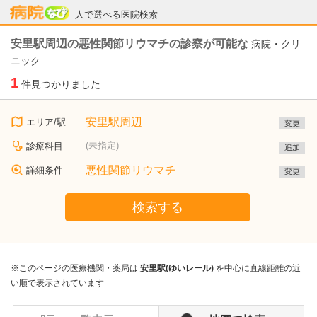
病院なび
人で選べる医院検索
安里駅周辺の悪性関節リウマチの診察が可能な
病院・クリ
ニック
1
件見つかりました
安里駅周辺
エリア/駅
変更
(未指定)
診療科目
追加
悪性関節リウマチ
詳細条件
変更
検索する
※このページの医療機関・薬局は
安里駅(ゆいレール)
を中心に直線距離の近
い順で表示されています