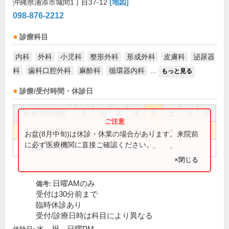
沖縄県浦添市城間1丁目37-12
[地図]
098-876-2212
診療科目
内科
外科
小児科
整形外科
形成外科
皮膚科
泌尿器
科
歯科口腔外科
麻酔科
循環器内科
...
もっと見る
診療/受付時間・休診日
外来受付時間
月
火
水
木
金
土
日
祝
8:30～12:00
●
●
●
●
●
●
お盆(8月中旬)は休診・休業の場合があります。来院前
に必ず医療機関に直接ご確認ください。
13:30～17:30
●
●
●
●
●
×閉じる
日曜AMのみ
備考:
受付は30分前まで
臨時休診あり
受付/診療日時は科目により異なる