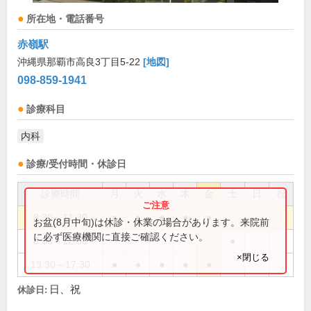
所在地・電話番号
赤嶺駅
沖縄県那覇市高良3丁目5-22
[地図]
098-859-1941
診療科目
内科
診療/受付時間・休診日
診療時間
月
火
水
木
金
土
日
祝
8:30～11:30
●
●
●
●
●
お盆(8月中旬)は休診・休業の場合があります。来院前
に必ず医療機関に直接ご確認ください。
8:30～12:30
●
×閉じる
13:30～17:30
●
●
●
●
●
日、祝
休診日: