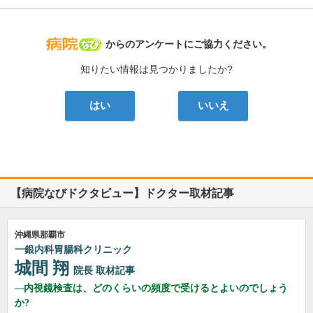
病院なび
からのアンケートにご協力ください。
知りたい情報は見つかりましたか?
はい
いいえ
【病院なびドクタビュー】ドクター取材記事
沖縄県那覇市
一銀内科胃腸科クリニック
城間 翔
院長
取材記事
内視鏡検査は、どのくらいの頻度で受けるとよいのでしょう
か?