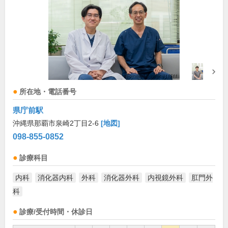
所在地・電話番号
県庁前駅
沖縄県那覇市泉崎2丁目2-6
[地図]
098-855-0852
診療科目
内科
消化器内科
外科
消化器外科
内視鏡外科
肛門外
科
診療/受付時間・休診日