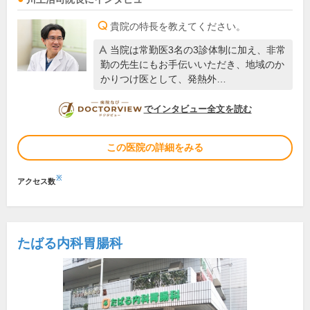
貴院の特長を教えてください。
当院は常勤医3名の3診体制に加え、非常
勤の先生にもお手伝いいただき、地域のか
かりつけ医として、発熱外…
DOCTORVIEW
でインタビュー全文を読む
この医院の詳細をみる
※
アクセス数
たばる内科胃腸科