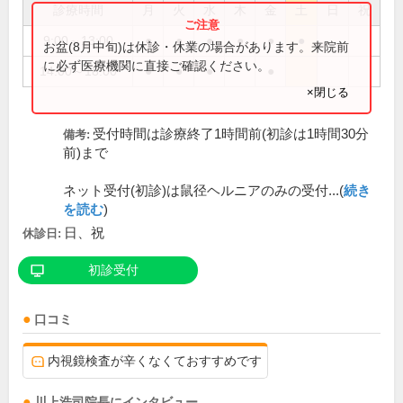
診療時間
月
火
水
木
金
土
日
祝
9:00～13:00
●
●
●
●
●
●
お盆(8月中旬)は休診・休業の場合があります。来院前
に必ず医療機関に直接ご確認ください。
14:00～18:00
●
●
●
●
×閉じる
受付時間は診療終了1時間前(初診は1時間30分
備考:
前)まで
ネット受付(初診)は鼠径ヘルニアのみの受付...(
続き
を読む
)
日、祝
休診日:
初診受付
口コミ
内視鏡検査が辛くなくておすすめです
川上浩司
院長
にインタビュー