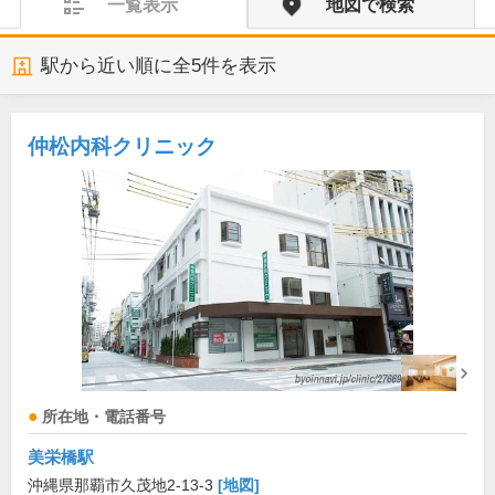
一覧表示
地図で検索
駅から近い順に全
5
件を表示
仲松内科クリニック
所在地・電話番号
美栄橋駅
沖縄県那覇市久茂地2-13-3
[地図]