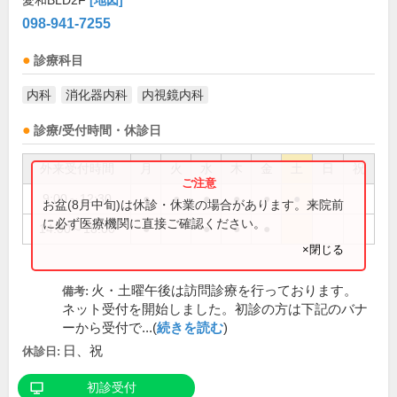
愛和BLD2F
[地図]
098-941-7255
診療科目
内科
消化器内科
内視鏡内科
診療/受付時間・休診日
外来受付時間
月
火
水
木
金
土
日
祝
9:00～12:30
●
●
●
●
●
●
お盆(8月中旬)は休診・休業の場合があります。来院前
に必ず医療機関に直接ご確認ください。
14:00～18:00
●
●
●
●
×閉じる
火・土曜午後は訪問診療を行っております。
備考:
ネット受付を開始しました。初診の方は下記のバナ
ーから受付で...(
続きを読む
)
日、祝
休診日:
初診受付