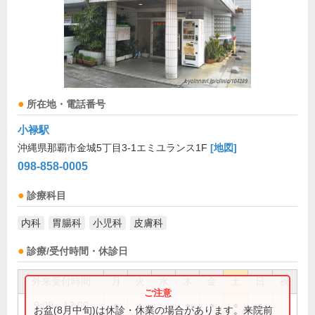
所在地・電話番号
小禄駅
沖縄県那覇市金城5丁目3-1エミユランス1F
[地図]
098-858-0005
診療科目
内科
胃腸科
小児科
皮膚科
診療/受付時間・休診日
外来受付時間
月
火
水
木
金
土
日
祝
9:00～12:00
●
●
●
●
●
●
お盆(8月中旬)は休診・休業の場合があります。来院前