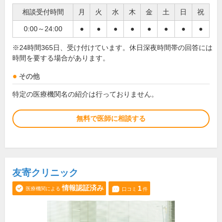
相談受付時間
月
火
水
木
金
土
日
祝
0:00～24:00
●
●
●
●
●
●
●
●
※24時間365日、受け付けています。休日深夜時間帯の回答には
時間を要する場合があります。
その他
特定の医療機関名の紹介は行っておりません。
無料で医師に相談する
友寄クリニック
情報認証済み
1
医療機関による
口コミ
件