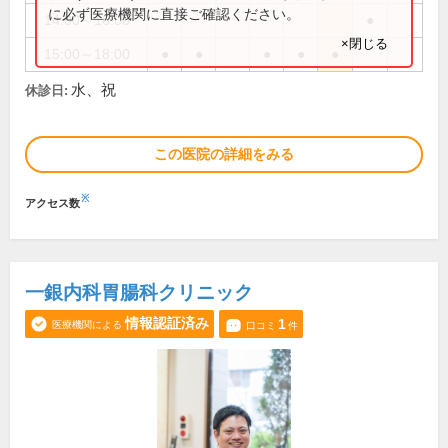
に必ず医療機関に直接ご確認ください。
14:00～16:00
●
×閉じる
15:00～18:00
●
●
●
●
●
水、祝
休診日:
この医院の詳細をみる
※
アクセス数
一銀内科胃腸科クリニック
情報認証済み
1
医療機関による
口コミ
件