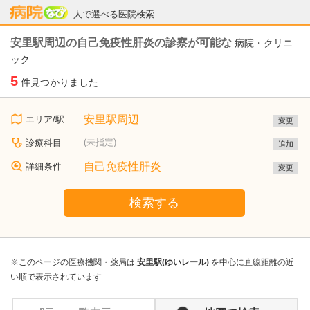
病院なび
人で選べる医院検索
安里駅周辺の自己免疫性肝炎の診察が可能な
病院・クリニ
ック
5
件見つかりました
安里駅周辺
エリア/駅
変更
(未指定)
診療科目
追加
自己免疫性肝炎
詳細条件
変更
検索する
※このページの医療機関・薬局は
安里駅(ゆいレール)
を中心に直線距離の近
い順で表示されています