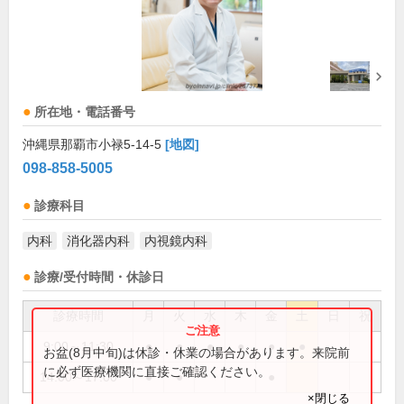
所在地・電話番号
沖縄県那覇市小禄5-14-5
[地図]
098-858-5005
診療科目
内科
消化器内科
内視鏡内科
診療/受付時間・休診日
診療時間
月
火
水
木
金
土
日
祝
9:00～11:30
●
●
●
●
●
●
お盆(8月中旬)は休診・休業の場合があります。来院前
に必ず医療機関に直接ご確認ください。
14:00～17:00
●
●
●
×閉じる