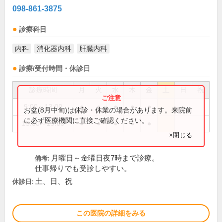
098-861-3875
診療科目
内科
消化器内科
肝臓内科
診療/受付時間・休診日
診療時間
月
火
水
木
金
土
日
祝
9:00～13:00
●
●
●
●
●
お盆(8月中旬)は休診・休業の場合があります。来院前
に必ず医療機関に直接ご確認ください。
15:00～19:00
●
●
●
●
●
×閉じる
月曜日～金曜日夜7時まで診療。
備考:
仕事帰りでも受診しやすい。
土、日、祝
休診日:
この医院の詳細をみる