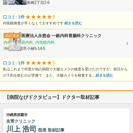
沖縄県那覇市泉崎2丁目2-6
5
口コミ: 1件
内視鏡検査が辛くなくておすすめです
続きを読む
医療法人永悠会
一銀内科胃腸科クリニック
認証済み
内科, 消化器内科, 内視鏡内科
沖縄県那覇市小禄5-14-5
5
口コミ: 1件
私はこれまで何度か他の病院で大腸カメラの検査を受けたのですが、前日から
の下剤を飲むのが苦痛で、また、大腸カメラを検査する...
続きを読む
【病院なびドクタビュー】ドクター取材記事
沖縄県那覇市
友寄クリニック
川上 浩司
院長
取材記事