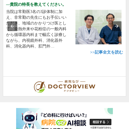
貴院の特長を教えてください。
当院は常勤医3名の3診体制に加
え、非常勤の先生にもお手伝いい
ただき、地域のかかりつけ医とし
て、発熱外来や花粉症の一般内科
から循環器内科まで幅広く診療し
ながら、内視鏡外科、消化器外
科、消化器内科、肛門外…
>>記事全文を読む