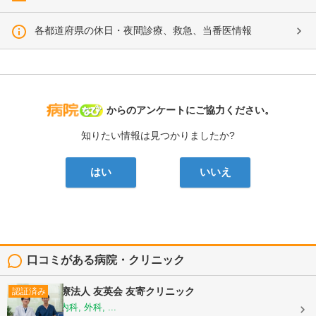
各都道府県の休日・夜間診療、救急、当番医情報
病院なび
からのアンケートにご協力ください。
知りたい情報は見つかりましたか?
はい
いいえ
口コミがある病院・クリニック
医療法人 友英会
友寄クリニック
認証済み
内科, 消化器内科, 外科, ...